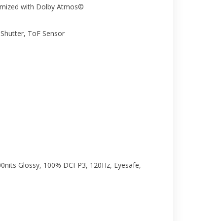
timized with Dolby Atmos©
 Shutter, ToF Sensor
0nits Glossy, 100% DCI-P3, 120Hz, Eyesafe,