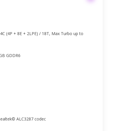
14C (4P + 8E + 2LPE) / 18T, Max Turbo up to
6GB GDDR6
 Realtek© ALC3287 codec