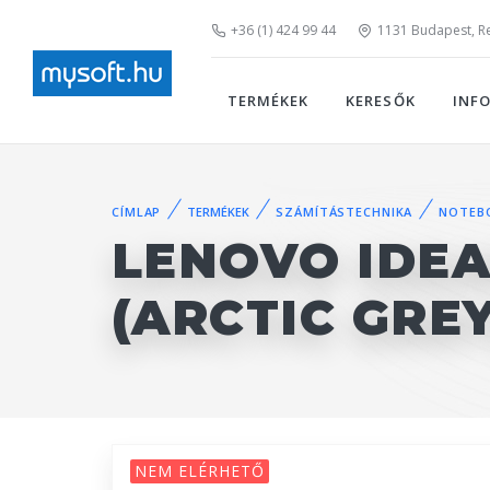
+36 (1) 424 99 44
1131 Budapest, Rei
TERMÉKEK
KERESŐK
INF
CÍMLAP
TERMÉKEK
SZÁMÍTÁSTECHNIKA
NOTEB
LENOVO IDEA
(ARCTIC GRE
NEM ELÉRHETŐ