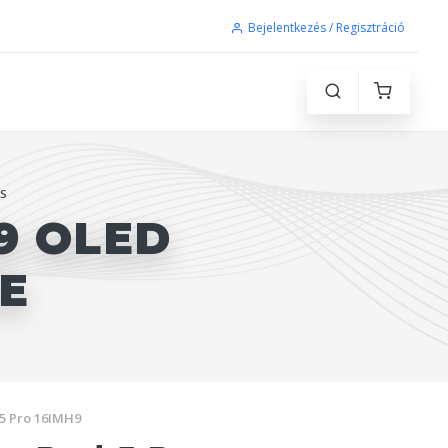
Bejelentkezés / Regisztráció
_S
9 OLED
RE
5 Pro 16IMH9