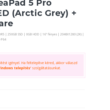
eaPad 5 Pro
D (Arctic Grey) +
are
DR5 | 250GB SSD | 0GB HDD | 16" fényes | 2048X1280 (2K) |
 P64
tést igényel. Ha feltelepítve kéred, akkor válaszd
indows telepítés'
szolgáltatásunkat.