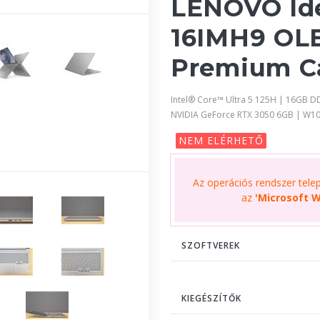
LENOVO Id
16IMH9 OLE
Premium C
Intel® Core™ Ultra 5 125H | 16GB D
NVIDIA GeForce RTX 3050 6GB | W10
NEM ELÉRHETŐ
Az operációs rendszer telepí
az
'Microsoft W
SZOFTVEREK
KIEGÉSZÍTŐK