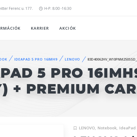
tter Ferenc u. 177.
H-P: 8:00 -16:30
ORMÁCIÓK
KARRIER
AKCIÓK
OOK
IDEAPAD 5 PRO 16IMH9
LENOVO
83D40062HV_W10PNM250SSD
PAD 5 PRO 16IMH
Y) + PREMIUM CA
LENOVO,
Notebook,
IdeaPad 