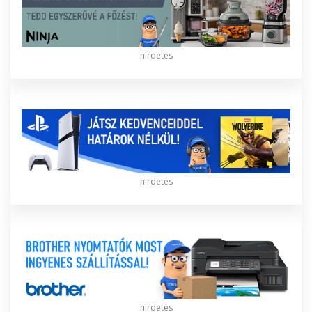
hirdetés
hirdetés
hirdetés