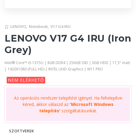
LENOVO,
Notebook,
V17 G4 IRU
LENOVO V17 G4 IRU (Iron
Grey)
Intel® Core™ i3-1315U | 8GB DDR4 | 256GB SSD | 0GB HDD | 17,3" matt
| 1920X1080 (FULL HD) | INTEL UHD Graphics | W11 PRO
NEM ELÉRHETŐ
Az operációs rendszer telepítést igényel. Ha feltelepítve
kéred, akkor válaszd az
'Microsoft Windows
telepítés'
szolgáltatásunkat.
SZOFTVEREK