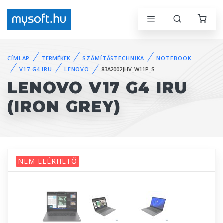
CÍMLAP
TERMÉKEK
SZÁMÍTÁSTECHNIKA
NOTEBOOK
V17 G4 IRU
LENOVO
83A2002JHV_W11P_S
LENOVO V17 G4 IRU
(IRON GREY)
NEM ELÉRHETŐ