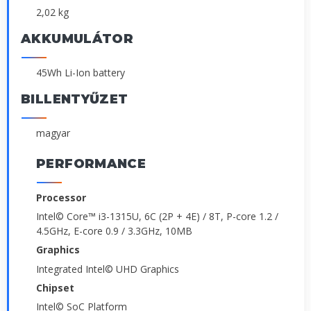
2,02 kg
AKKUMULÁTOR
45Wh Li-Ion battery
BILLENTYŰZET
magyar
PERFORMANCE
Processor
Intel© Core™ i3-1315U, 6C (2P + 4E) / 8T, P-core 1.2 /
4.5GHz, E-core 0.9 / 3.3GHz, 10MB
Graphics
Integrated Intel© UHD Graphics
Chipset
Intel© SoC Platform