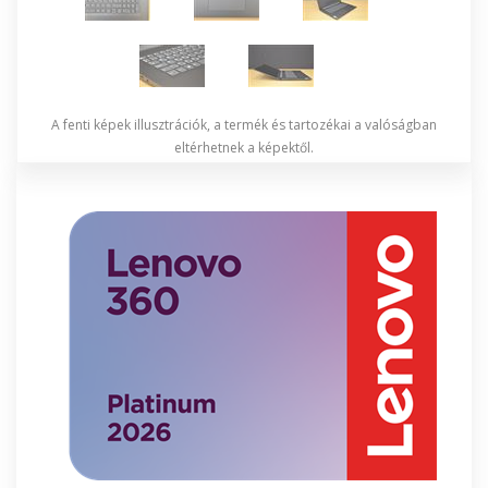
A fenti képek illusztrációk, a termék és tartozékai a valóságban
eltérhetnek a képektől.