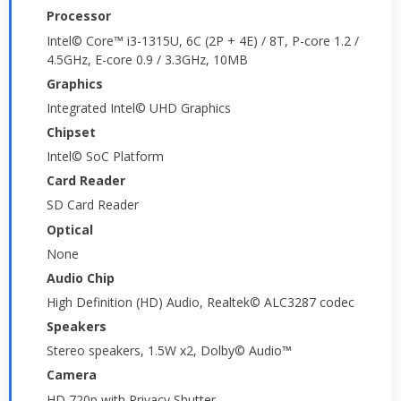
Processor
Intel© Core™ i3-1315U, 6C (2P + 4E) / 8T, P-core 1.2 /
4.5GHz, E-core 0.9 / 3.3GHz, 10MB
Graphics
Integrated Intel© UHD Graphics
Chipset
Intel© SoC Platform
Card Reader
SD Card Reader
Optical
None
Audio Chip
High Definition (HD) Audio, Realtek© ALC3287 codec
Speakers
Stereo speakers, 1.5W x2, Dolby© Audio™
Camera
HD 720p with Privacy Shutter