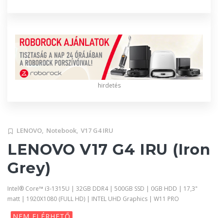
hirdetés
LENOVO,
Notebook,
V17 G4 IRU
LENOVO V17 G4 IRU (Iron
Grey)
Intel® Core™ i3-1315U | 32GB DDR4 | 500GB SSD | 0GB HDD | 17,3"
matt | 1920X1080 (FULL HD) | INTEL UHD Graphics | W11 PRO
NEM ELÉRHETŐ