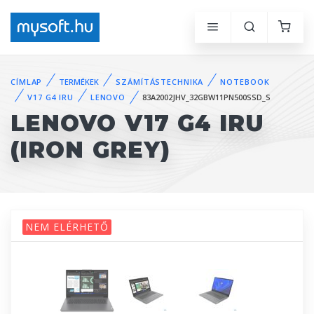
CÍMLAP
TERMÉKEK
SZÁMÍTÁSTECHNIKA
NOTEBOOK
V17 G4 IRU
LENOVO
83A2002JHV_32GBW11PN500SSD_S
LENOVO V17 G4 IRU
(IRON GREY)
NEM ELÉRHETŐ