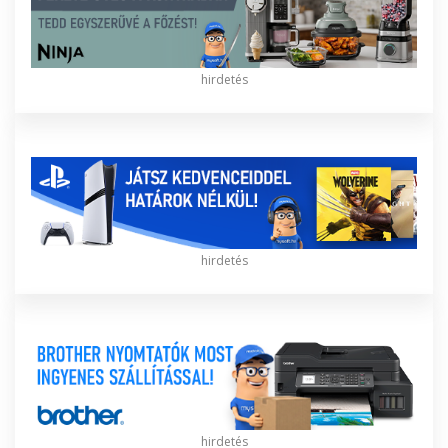
hirdetés
hirdetés
hirdetés