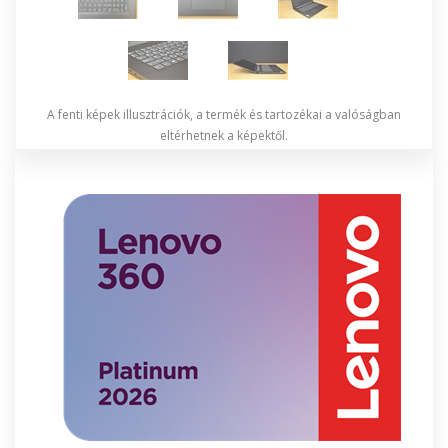
A fenti képek illusztrációk, a termék és tartozékai a valóságban
eltérhetnek a képektől.