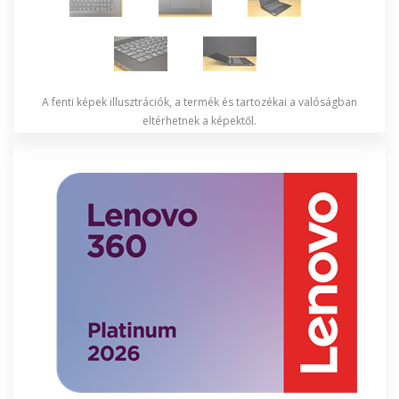
A fenti képek illusztrációk, a termék és tartozékai a valóságban
eltérhetnek a képektől.