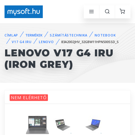
CÍMLAP
TERMÉKEK
SZÁMÍTÁSTECHNIKA
NOTEBOOK
V17 G4 IRU
LENOVO
83A2002JHV_32GBW11HPN500SSD_S
LENOVO V17 G4 IRU
(IRON GREY)
NEM ELÉRHETŐ