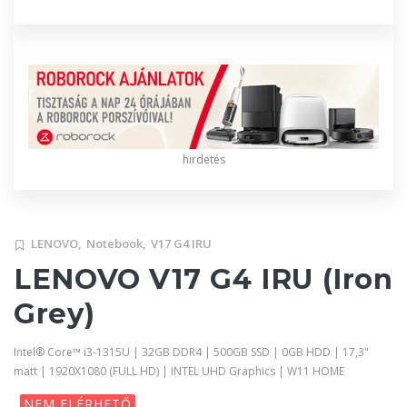
hirdetés
LENOVO,
Notebook,
V17 G4 IRU
LENOVO V17 G4 IRU (Iron
Grey)
Intel® Core™ i3-1315U | 32GB DDR4 | 500GB SSD | 0GB HDD | 17,3"
matt | 1920X1080 (FULL HD) | INTEL UHD Graphics | W11 HOME
NEM ELÉRHETŐ