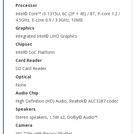
Processor
Intel© Core™ i3-1315U, 6C (2P + 4E) / 8T, P-core 1.2 /
4.5GHz, E-core 0.9 / 3.3GHz, 10MB
Graphics
Integrated Intel© UHD Graphics
Chipset
Intel© SoC Platform
Card Reader
SD Card Reader
Optical
None
Audio Chip
High Definition (HD) Audio, Realtek© ALC3287 codec
Speakers
Stereo speakers, 1.5W x2, Dolby© Audio™
Camera
HD 720p with Privacy Shutter