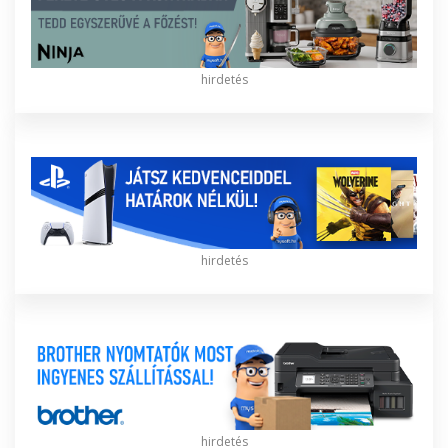
hirdetés
hirdetés
hirdetés