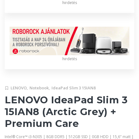
hirdetés
hirdetés
LENOVO,
Notebook,
IdeaPad Slim 3 15IAN8
LENOVO IdeaPad Slim 3
15IAN8 (Arctic Grey) +
Premium Care
Intel® Core™ i3-N305 | 8GB DDR5 | 512GB SSD | 0GB HDD | 15,6" matt |