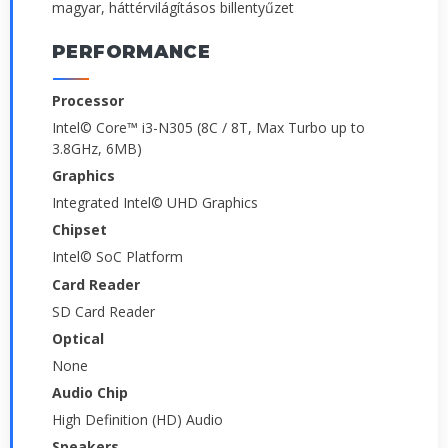
magyar, háttérvilágításos billentyűzet
PERFORMANCE
Processor
Intel© Core™ i3-N305 (8C / 8T, Max Turbo up to
3.8GHz, 6MB)
Graphics
Integrated Intel© UHD Graphics
Chipset
Intel© SoC Platform
Card Reader
SD Card Reader
Optical
None
Audio Chip
High Definition (HD) Audio
Speakers