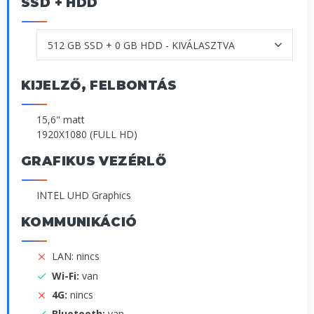
SSD + HDD
KIJELZŐ, FELBONTÁS
15,6" matt
1920X1080 (FULL HD)
GRAFIKUS VEZÉRLŐ
INTEL UHD Graphics
KOMMUNIKÁCIÓ
LAN: nincs
Wi-Fi:
van
4G:
nincs
Bluetooth:
van