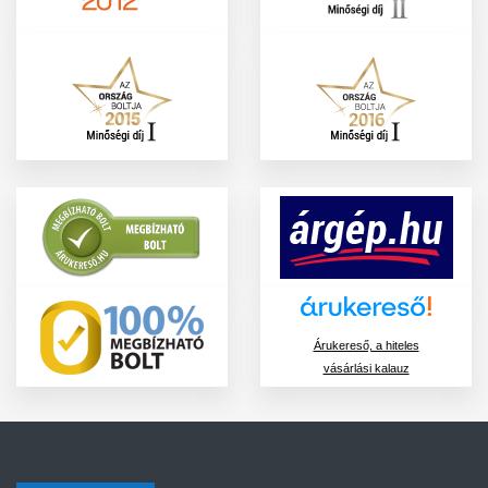
Árukereső, a hiteles
vásárlási kalauz