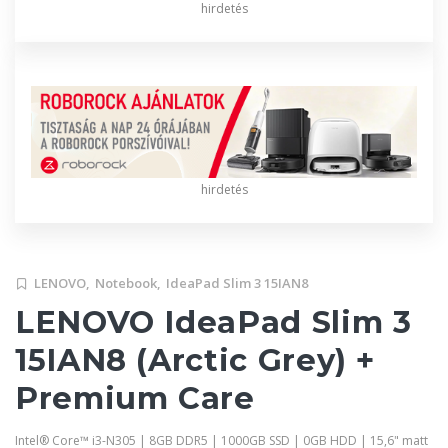
hirdetés
hirdetés
LENOVO,
Notebook,
IdeaPad Slim 3 15IAN8
LENOVO IdeaPad Slim 3
15IAN8 (Arctic Grey) +
Premium Care
Intel® Core™ i3-N305 | 8GB DDR5 | 1000GB SSD | 0GB HDD | 15,6" matt