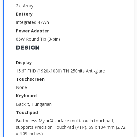
2x, Array
Battery
Integrated 47Wh
Power Adapter
65W Round Tip (3-pin)
DESIGN
Display
15.6" FHD (1920x1080) TN 250nits Anti-glare
Touchscreen
None
Keyboard
Backlit, Hungarian
Touchpad
Buttonless Mylar© surface multi-touch touchpad,
supports Precision TouchPad (PTP), 69 x 104 mm (2.72
x 4.09 inches)