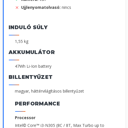
Ujjlenyomatolvasó:
nincs
INDULÓ SÚLY
1,55 kg
AKKUMULÁTOR
47Wh Li-Ion battery
BILLENTYŰZET
magyar, háttérvilágításos billentyűzet
PERFORMANCE
Processor
Intel© Core™ i3-N305 (8C / 8T, Max Turbo up to