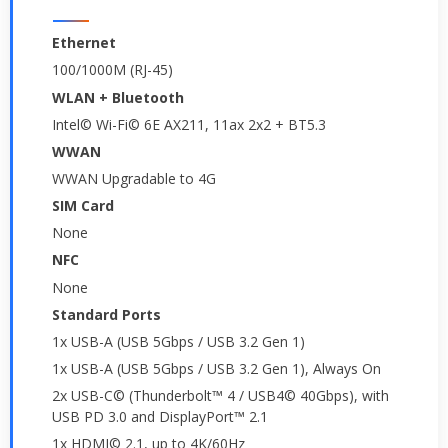
Ethernet
100/1000M (RJ-45)
WLAN + Bluetooth
Intel© Wi-Fi© 6E AX211, 11ax 2x2 + BT5.3
WWAN
WWAN Upgradable to 4G
SIM Card
None
NFC
None
Standard Ports
1x USB-A (USB 5Gbps / USB 3.2 Gen 1)
1x USB-A (USB 5Gbps / USB 3.2 Gen 1), Always On
2x USB-C© (Thunderbolt™ 4 / USB4© 40Gbps), with
USB PD 3.0 and DisplayPort™ 2.1
1x HDMI© 2.1, up to 4K/60Hz