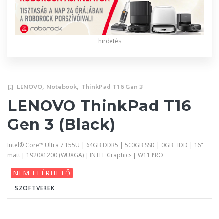
hirdetés
LENOVO,
Notebook,
ThinkPad T16 Gen 3
LENOVO ThinkPad T16
Gen 3 (Black)
Intel® Core™ Ultra 7 155U | 64GB DDR5 | 500GB SSD | 0GB HDD | 16"
matt | 1920X1200 (WUXGA) | INTEL Graphics | W11 PRO
NEM ELÉRHETŐ
SZOFTVEREK