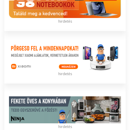
hirdetés
hirdetés
hirdetés