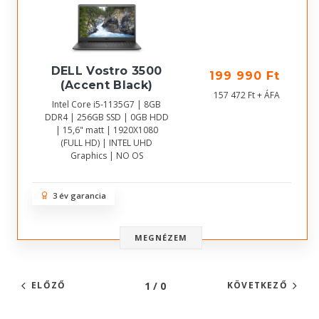
DELL Vostro 3500
199 990 Ft
(Accent Black)
157 472 Ft + ÁFA
Intel Core i5-1135G7 | 8GB
DDR4 | 256GB SSD | 0GB HDD
| 15,6" matt | 1920X1080
(FULL HD) | INTEL UHD
Graphics | NO OS
3 év garancia
MEGNÉZEM
1 / 0
ELŐZŐ
KÖVETKEZŐ