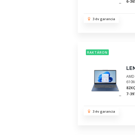
6-36
3 év garancia
RAKTÁRON
LE
AMD 
610M
82X
7-39
3 év garancia