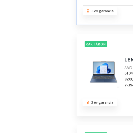
3 év garancia
RAKTÁRON
LE
AMD 
610M
82X
7-39
3 év garancia