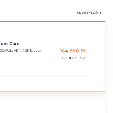
KÖVETKEZŐ
mium Care
1080 (FULL HD) | AMD Radeon
164 990 Ft
129 913 Ft + ÁFA