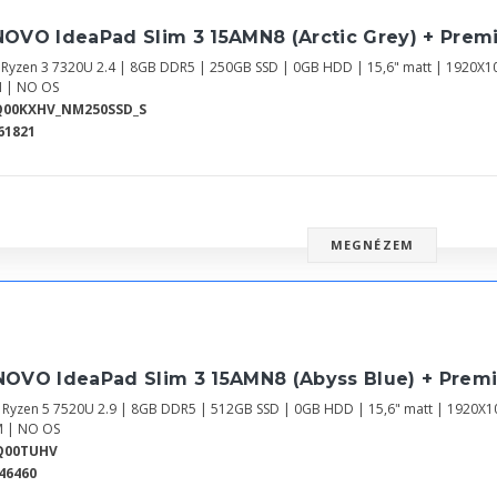
NOVO IdeaPad Slim 3 15AMN8 (Arctic Grey) + Prem
Ryzen 3 7320U 2.4 | 8GB DDR5 | 250GB SSD | 0GB HDD | 15,6" matt | 1920X1
 | NO OS
Q00KXHV_NM250SSD_S
61821
MEGNÉZEM
NOVO IdeaPad Slim 3 15AMN8 (Abyss Blue) + Prem
Ryzen 5 7520U 2.9 | 8GB DDR5 | 512GB SSD | 0GB HDD | 15,6" matt | 1920X
 | NO OS
Q00TUHV
46460