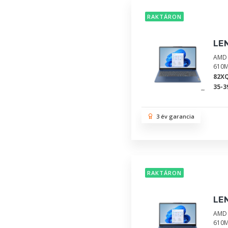
RAKTÁRON
LE
AMD 
610M
82X
35-3
3 év garancia
RAKTÁRON
LE
AMD 
610M