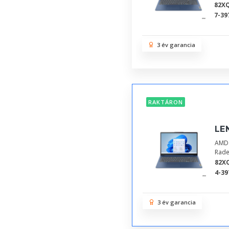
82X
7-39
3 év garancia
RAKTÁRON
LE
AMD 
Rade
82X
4-39
3 év garancia