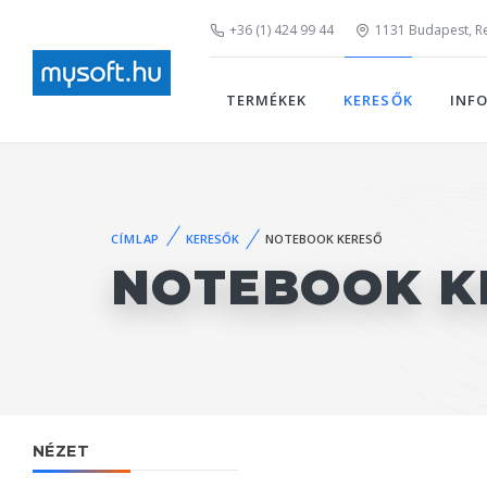
+36 (1) 424 99 44
1131 Budapest, Rei
TERMÉKEK
KERESŐK
INF
CÍMLAP
KERESŐK
NOTEBOOK KERESŐ
NOTEBOOK K
NÉZET