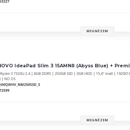
53227
MEGNÉZEM
NOVO IdeaPad Slim 3 15AMN8 (Abyss Blue) + Prem
Ryzen 3 7320U 2.4 | 8GB DDR5 | 250GB SSD | 0GB HDD | 15,6" matt | 1920X1
 | NO OS
Q00QWHV_NM250SSD_S
72599
MEGNÉZEM