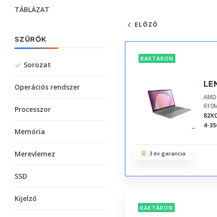
TÁBLÁZAT
ELŐZŐ
SZŰRŐK
RAKTÁRON
Sorozat
LE
Operációs rendszer
AMD 
610M
Processzor
82X
4-35
Memória
Merevlemez
3 év garancia
SSD
Kijelző
RAKTÁRON