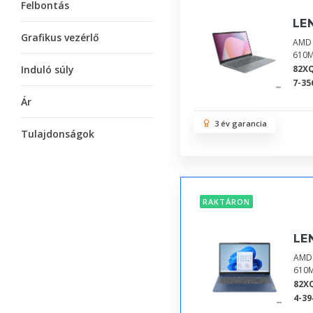
Felbontás
LE
Grafikus vezérlő
AMD 
610M
Induló súly
82X
7-35
Ár
3 év garancia
Tulajdonságok
RAKTÁRON
LE
AMD 
610M
82X
4-39