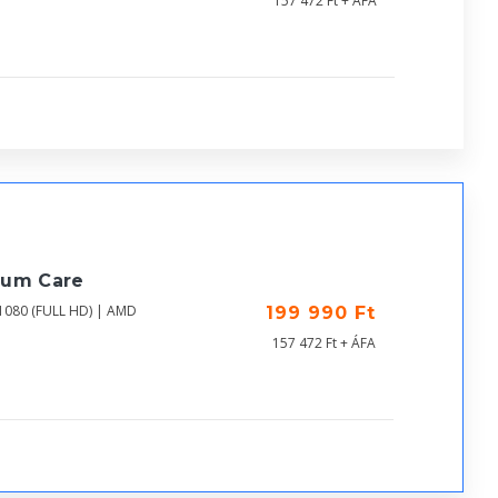
157 472 Ft + ÁFA
ium Care
1080 (FULL HD) | AMD
199 990 Ft
157 472 Ft + ÁFA