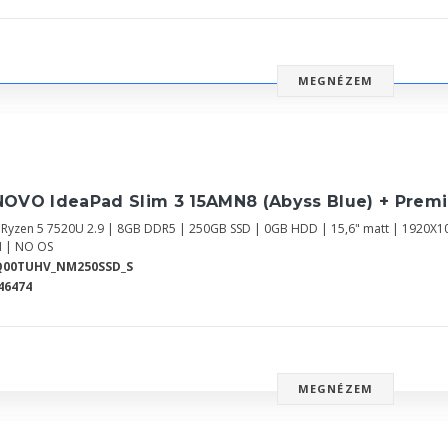
MEGNÉZEM
NOVO IdeaPad Slim 3 15AMN8 (Abyss Blue) + Prem
Ryzen 5 7520U 2.9 | 8GB DDR5 | 250GB SSD | 0GB HDD | 15,6" matt | 1920X1
 | NO OS
Q00TUHV_NM250SSD_S
46474
MEGNÉZEM