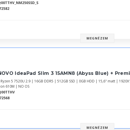
Q00TTHV_NM250SSD_S
72582
MEGNÉZEM
NOVO IdeaPad Slim 3 15AMN8 (Abyss Blue) + Prem
Ryzen 5 7520U 2.9 | 16GB DDR5 | 512GB SSD | 0GB HDD | 15,6" matt | 1920X
on 610M | NO OS
Q00TTHV
72568
MEGNÉZEM