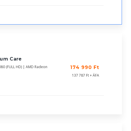
ium Care
080 (FULL HD) | AMD Radeon
174 990 Ft
137 787 Ft + ÁFA