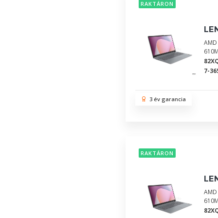
RAKTÁRON
LE
AMD 
610M
82X
7-36
3 év garancia
RAKTÁRON
LE
AMD 
610M
82X