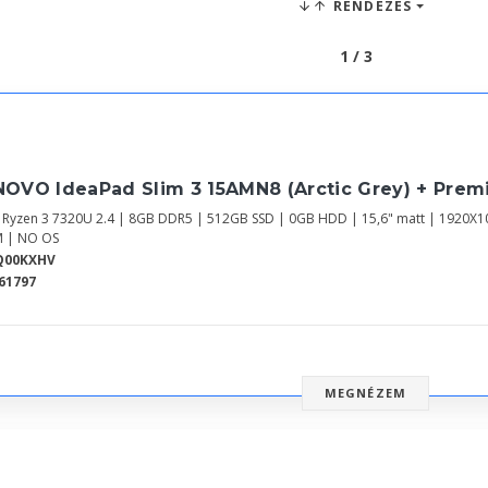
RENDEZÉS
1 / 3
NOVO IdeaPad Slim 3 15AMN8 (Arctic Grey) + Pre
Ryzen 3 7320U 2.4 | 8GB DDR5 | 512GB SSD | 0GB HDD | 15,6" matt | 1920X
 | NO OS
Q00KXHV
61797
MEGNÉZEM