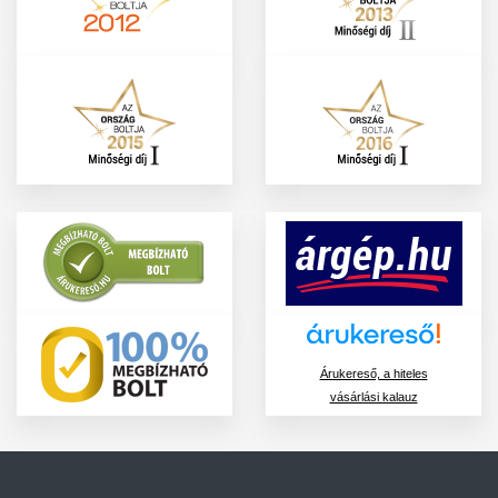
Árukereső, a hiteles
vásárlási kalauz