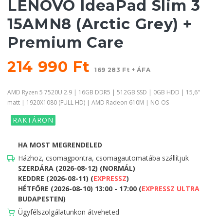
LENOVO IdeaPad Slim 3
15AMN8 (Arctic Grey) +
Premium Care
214 990 Ft
169 283 Ft + ÁFA
AMD Ryzen 5 7520U 2.9 | 16GB DDR5 | 512GB SSD | 0GB HDD | 15,6"
matt | 1920X1080 (FULL HD) | AMD Radeon 610M | NO OS
RAKTÁRON
HA MOST MEGRENDELED
Házhoz, csomagpontra, csomagautomatába szállítjuk
SZERDÁRA (2026-08-12) (NORMÁL)
KEDDRE (2026-08-11) (
EXPRESSZ
)
HÉTFŐRE (2026-08-10) 13:00 - 17:00 (
EXPRESSZ ULTRA
BUDAPESTEN)
Ügyfélszolgálatunkon átveheted