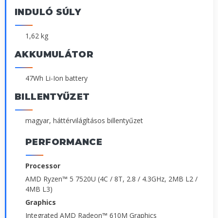
INDULÓ SÚLY
1,62 kg
AKKUMULÁTOR
47Wh Li-Ion battery
BILLENTYŰZET
magyar, háttérvilágításos billentyűzet
PERFORMANCE
Processor
AMD Ryzen™ 5 7520U (4C / 8T, 2.8 / 4.3GHz, 2MB L2 /
4MB L3)
Graphics
Integrated AMD Radeon™ 610M Graphics