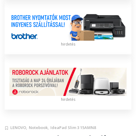
hirdetés
hirdetés
LENOVO,
Notebook,
IdeaPad Slim 3 15AMN8