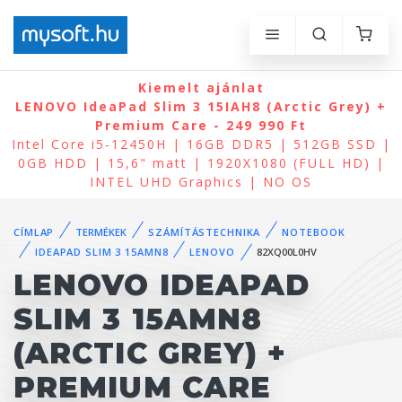
Kiemelt ajánlat
LENOVO IdeaPad Slim 3 15IAH8 (Arctic Grey) +
Premium Care - 249 990 Ft
Intel Core i5-12450H | 16GB DDR5 | 512GB SSD |
0GB HDD | 15,6" matt | 1920X1080 (FULL HD) |
INTEL UHD Graphics | NO OS
CÍMLAP
TERMÉKEK
SZÁMÍTÁSTECHNIKA
NOTEBOOK
IDEAPAD SLIM 3 15AMN8
LENOVO
82XQ00L0HV
LENOVO IDEAPAD
SLIM 3 15AMN8
(ARCTIC GREY) +
PREMIUM CARE