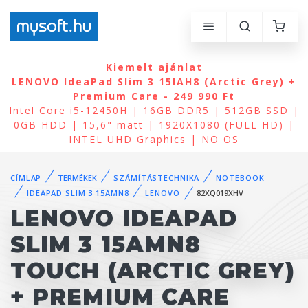
Kiemelt ajánlat
LENOVO IdeaPad Slim 3 15IAH8 (Arctic Grey) +
Premium Care - 249 990 Ft
Intel Core i5-12450H | 16GB DDR5 | 512GB SSD |
0GB HDD | 15,6" matt | 1920X1080 (FULL HD) |
INTEL UHD Graphics | NO OS
CÍMLAP
TERMÉKEK
SZÁMÍTÁSTECHNIKA
NOTEBOOK
IDEAPAD SLIM 3 15AMN8
LENOVO
82XQ019XHV
LENOVO IDEAPAD
SLIM 3 15AMN8
TOUCH (ARCTIC GREY)
+ PREMIUM CARE