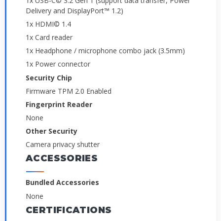
1x USB-C© 3.2 Gen 1 (support data transfer, Power
Delivery and DisplayPort™ 1.2)
1x HDMI© 1.4
1x Card reader
1x Headphone / microphone combo jack (3.5mm)
1x Power connector
Security Chip
Firmware TPM 2.0 Enabled
Fingerprint Reader
None
Other Security
Camera privacy shutter
ACCESSORIES
Bundled Accessories
None
CERTIFICATIONS