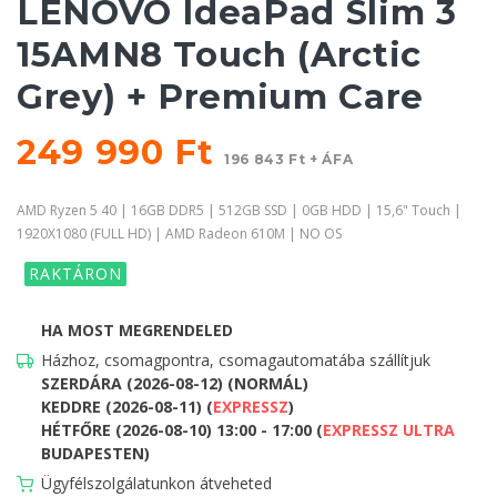
LENOVO IdeaPad Slim 3
15AMN8 Touch (Arctic
Grey) + Premium Care
249 990 Ft
196 843 Ft + ÁFA
AMD Ryzen 5 40 | 16GB DDR5 | 512GB SSD | 0GB HDD | 15,6" Touch |
1920X1080 (FULL HD) | AMD Radeon 610M | NO OS
RAKTÁRON
HA MOST MEGRENDELED
Házhoz, csomagpontra, csomagautomatába szállítjuk
SZERDÁRA (2026-08-12) (NORMÁL)
KEDDRE (2026-08-11) (
EXPRESSZ
)
HÉTFŐRE (2026-08-10) 13:00 - 17:00 (
EXPRESSZ ULTRA
BUDAPESTEN)
Ügyfélszolgálatunkon átveheted