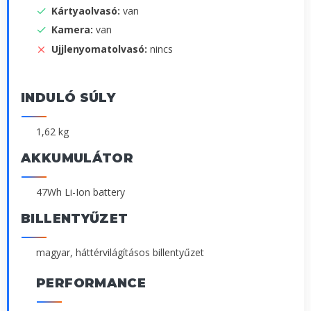
Kártyaolvasó:
van
Kamera:
van
Ujjlenyomatolvasó:
nincs
INDULÓ SÚLY
1,62 kg
AKKUMULÁTOR
47Wh Li-Ion battery
BILLENTYŰZET
magyar, háttérvilágításos billentyűzet
PERFORMANCE