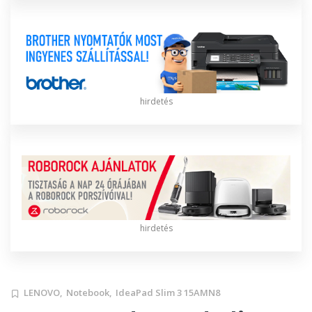
hirdetés
hirdetés
LENOVO,
Notebook,
IdeaPad Slim 3 15AMN8