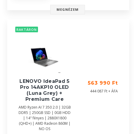
MEGNÉZEM
RAKTÁRON
LENOVO IdeaPad 5
563 990 Ft
Pro 14AKP10 OLED
444 087 Ft + ÁFA
(Luna Grey) +
Premium Care
AMD Ryzen AI 7 350 2.0 | 32GB
DDR5 | 250GB SSD | 0GB HDD
| 14" fényes | 2880X1800
(QHD+) | AMD Radeon 860M |
NO OS