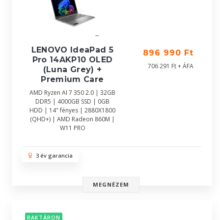
LENOVO IdeaPad 5
896 990 Ft
Pro 14AKP10 OLED
706 291 Ft + ÁFA
(Luna Grey) +
Premium Care
AMD Ryzen AI 7 350 2.0 | 32GB
DDR5 | 4000GB SSD | 0GB
HDD | 14" fényes | 2880X1800
(QHD+) | AMD Radeon 860M |
W11 PRO
3 év garancia
MEGNÉZEM
RAKTÁRON