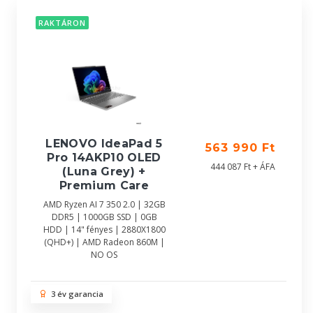
RAKTÁRON
LENOVO IdeaPad 5
563 990 Ft
Pro 14AKP10 OLED
444 087 Ft + ÁFA
(Luna Grey) +
Premium Care
AMD Ryzen AI 7 350 2.0 | 32GB
DDR5 | 1000GB SSD | 0GB
HDD | 14" fényes | 2880X1800
(QHD+) | AMD Radeon 860M |
NO OS
3 év garancia