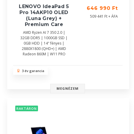
LENOVO IdeaPad 5
646 990 Ft
Pro 14AKP10 OLED
509 441 Ft + ÁFA
(Luna Grey) +
Premium Care
AMD Ryzen AI 7 350 2.0 |
32GB DDR5 | 1000GB SSD |
0GB HDD | 14" fényes |
2880X1800 (QHD+) | AMD
Radeon 860M | W11 PRO
3 év garancia
MEGNÉZEM
RAKTÁRON