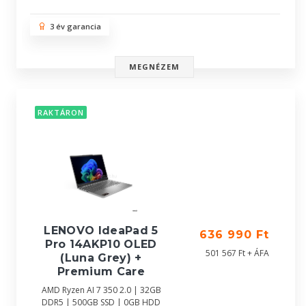
3 év garancia
MEGNÉZEM
RAKTÁRON
LENOVO IdeaPad 5
636 990 Ft
Pro 14AKP10 OLED
501 567 Ft + ÁFA
(Luna Grey) +
Premium Care
AMD Ryzen AI 7 350 2.0 | 32GB
DDR5 | 500GB SSD | 0GB HDD