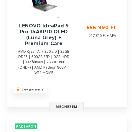
LENOVO IdeaPad 5
656 990 Ft
Pro 14AKP10 OLED
517 315 Ft + ÁFA
(Luna Grey) +
Premium Care
AMD Ryzen AI 7 350 2.0 | 32GB
DDR5 | 500GB SSD | 0GB HDD
| 14" fényes | 2880X1800
(QHD+) | AMD Radeon 860M |
W11 HOME
3 év garancia
MEGNÉZEM
RAKTÁRON