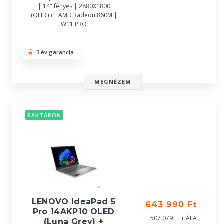
| 14" fényes | 2880X1800
(QHD+) | AMD Radeon 860M |
W11 PRO
3 év garancia
MEGNÉZEM
RAKTÁRON
LENOVO IdeaPad 5
643 990 Ft
Pro 14AKP10 OLED
507 079 Ft + ÁFA
(Luna Grey) +