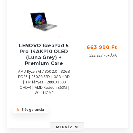
LENOVO IdeaPad 5
663 990 Ft
Pro 14AKP10 OLED
522 827 Ft + ÁFA
(Luna Grey) +
Premium Care
AMD Ryzen AI 7 350 2.0 | 32GB
DDR5 | 250GB SSD | 0GB HDD
| 14" fényes | 2880X1800
(QHD+) | AMD Radeon 860M |
W11 HOME
3 év garancia
MEGNÉZEM