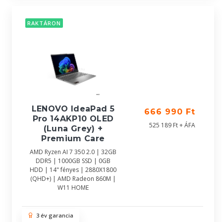
RAKTÁRON
LENOVO IdeaPad 5
666 990 Ft
Pro 14AKP10 OLED
525 189 Ft + ÁFA
(Luna Grey) +
Premium Care
AMD Ryzen AI 7 350 2.0 | 32GB
DDR5 | 1000GB SSD | 0GB
HDD | 14" fényes | 2880X1800
(QHD+) | AMD Radeon 860M |
W11 HOME
3 év garancia