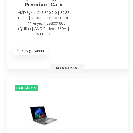
Premium Care
AMD Ryzen AI 7 350 2.0 | 32GB
DDR5 | 250GB SSD | 0GB HDD
| 14" fényes | 2880X1800
(QHD+) | AMD Radeon 860M |
W11 PRO
3 év garancia
MEGNÉZEM
RAKTÁRON