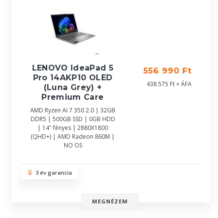
LENOVO IdeaPad 5
556 990 Ft
Pro 14AKP10 OLED
438 575 Ft + ÁFA
(Luna Grey) +
Premium Care
AMD Ryzen AI 7 350 2.0 | 32GB
DDR5 | 500GB SSD | 0GB HDD
| 14" fényes | 2880X1800
(QHD+) | AMD Radeon 860M |
NO OS
3 év garancia
MEGNÉZEM