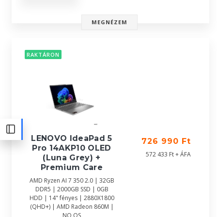
MEGNÉZEM
RAKTÁRON
LENOVO IdeaPad 5
726 990 Ft
Pro 14AKP10 OLED
572 433 Ft + ÁFA
(Luna Grey) +
Premium Care
AMD Ryzen AI 7 350 2.0 | 32GB
DDR5 | 2000GB SSD | 0GB
HDD | 14" fényes | 2880X1800
(QHD+) | AMD Radeon 860M |
NO OS