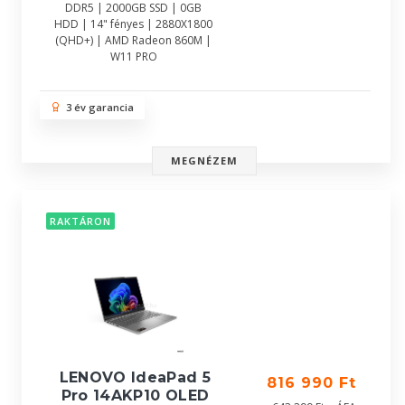
DDR5 | 2000GB SSD | 0GB
HDD | 14" fényes | 2880X1800
(QHD+) | AMD Radeon 860M |
W11 PRO
3 év garancia
MEGNÉZEM
RAKTÁRON
LENOVO IdeaPad 5
816 990 Ft
Pro 14AKP10 OLED