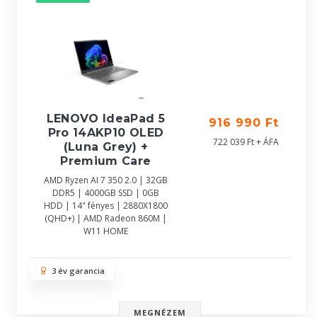
LENOVO IdeaPad 5
916 990 Ft
Pro 14AKP10 OLED
722 039 Ft + ÁFA
(Luna Grey) +
Premium Care
AMD Ryzen AI 7 350 2.0 | 32GB
DDR5 | 4000GB SSD | 0GB
HDD | 14" fényes | 2880X1800
(QHD+) | AMD Radeon 860M |
W11 HOME
3 év garancia
MEGNÉZEM