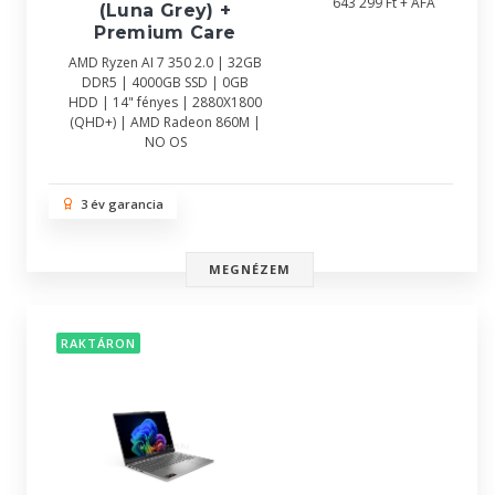
643 299 Ft + ÁFA
(Luna Grey) +
Premium Care
AMD Ryzen AI 7 350 2.0 | 32GB
DDR5 | 4000GB SSD | 0GB
HDD | 14" fényes | 2880X1800
(QHD+) | AMD Radeon 860M |
NO OS
3 év garancia
MEGNÉZEM
RAKTÁRON