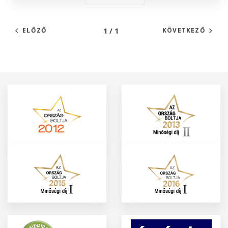
1 / 1
ELŐZŐ
KÖVETKEZŐ