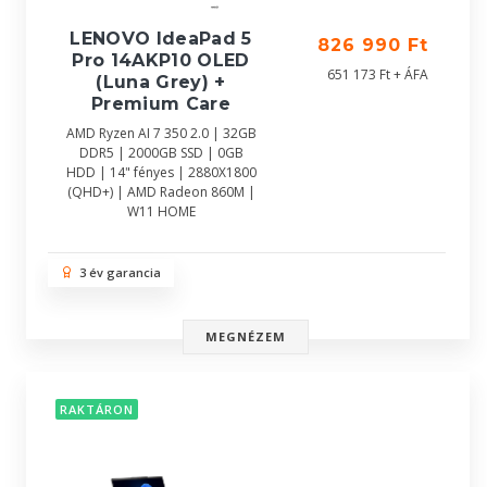
LENOVO IdeaPad 5
826 990 Ft
Pro 14AKP10 OLED
651 173 Ft + ÁFA
(Luna Grey) +
Premium Care
AMD Ryzen AI 7 350 2.0 | 32GB
DDR5 | 2000GB SSD | 0GB
HDD | 14" fényes | 2880X1800
(QHD+) | AMD Radeon 860M |
W11 HOME
3 év garancia
MEGNÉZEM
RAKTÁRON