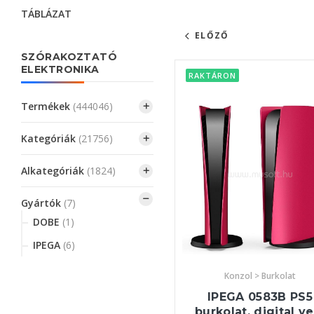
TÁBLÁZAT
ELŐZŐ
SZÓRAKOZTATÓ
ELEKTRONIKA
RAKTÁRON
Termékek
(444046)
Kategóriák
(21756)
Alkategóriák
(1824)
Gyártók
(7)
DOBE
(1)
IPEGA
(6)
Konzol > Burkolat
IPEGA 0583B PS5
burkolat, digital ver