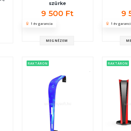
szürke
9 500 Ft
9 
1 év garancia
1 év garanci
MEGNÉZEM
M
RAKTÁRON
RAKTÁRON