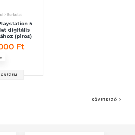
ol > Burkolat
laystation 5
at digitális
jához (piros)
 000 Ft
a
EGNÉZEM
KÖVETKEZŐ