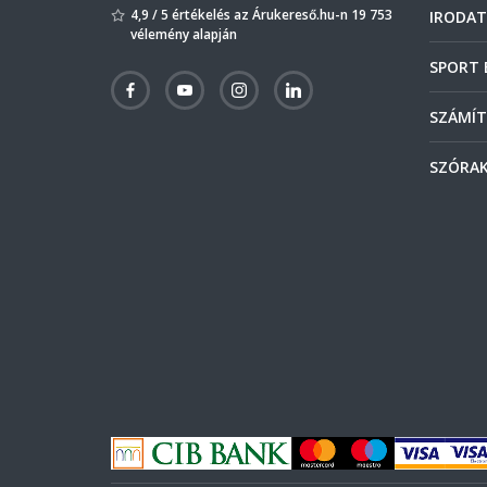
4,9 / 5 értékelés az Árukereső.hu-n 19 753
IRODAT
vélemény alapján
SPORT 
SZÁMÍT
SZÓRAK