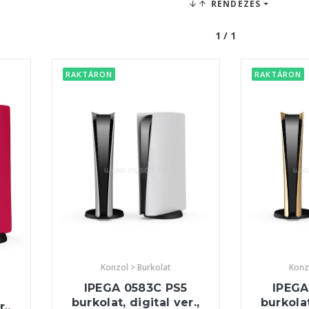
RENDEZÉS
1 / 1
RAKTÁRON
RAKTÁRON
Konzol > Burkolat
Konz
IPEGA 0583C PS5
IPEGA
burkolat, digital ver.,
burkolat
.,