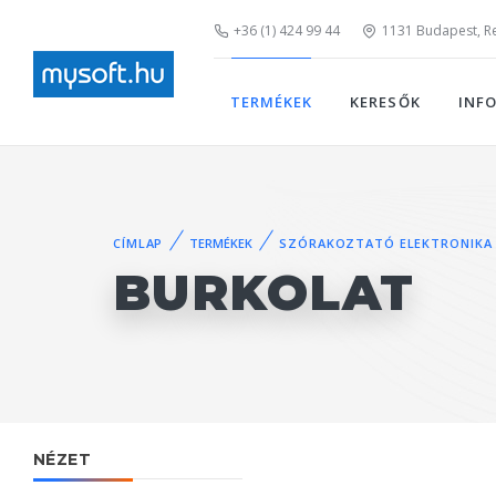
+36 (1) 424 99 44
1131 Budapest, Rei
TERMÉKEK
KERESŐK
INF
CÍMLAP
TERMÉKEK
SZÓRAKOZTATÓ ELEKTRONIKA
BURKOLAT
NÉZET