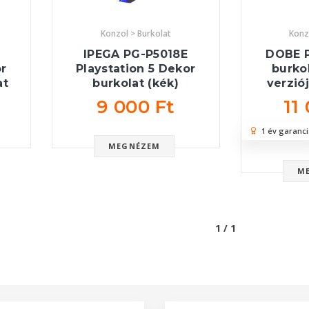
Konzol > Burkolat
Konz
IPEGA PG-P5018E
DOBE P
or
Playstation 5 Dekor
burkol
at
burkolat (kék)
verzió
9 000 Ft
11
1 év garanci
MEGNÉZEM
M
1 / 1