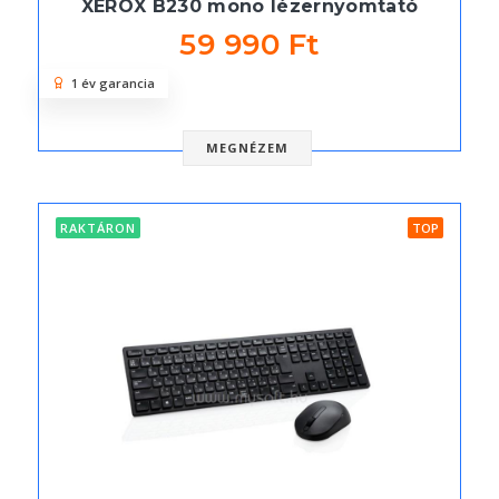
XEROX B230 mono lézernyomtató
59 990 Ft
1 év garancia
MEGNÉZEM
RAKTÁRON
TOP