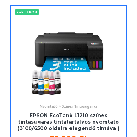
RAKTÁRON
Nyomtató > Színes Tintasugaras
EPSON EcoTank L1210 színes
tintasugaras tintatartályos nyomtató
(8100/6500 oldalra elegendő tintával)