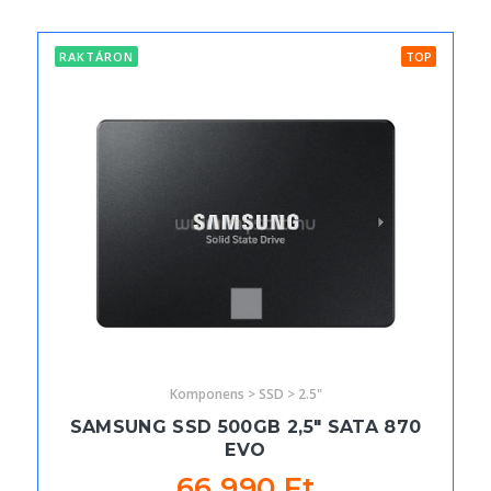
RAKTÁRON
TOP
Komponens > SSD > 2.5"
SAMSUNG SSD 500GB 2,5" SATA 870
EVO
66 990 Ft