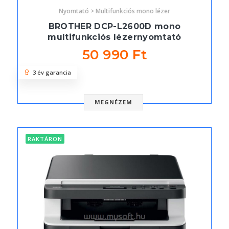
Nyomtató > Multifunkciós mono lézer
BROTHER DCP-L2600D mono
multifunkciós lézernyomtató
50 990 Ft
3 év garancia
MEGNÉZEM
RAKTÁRON