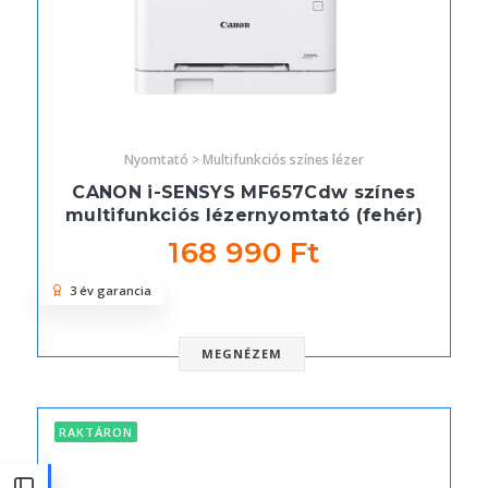
Nyomtató > Multifunkciós színes lézer
CANON i-SENSYS MF657Cdw színes
multifunkciós lézernyomtató (fehér)
168 990 Ft
3 év garancia
MEGNÉZEM
RAKTÁRON