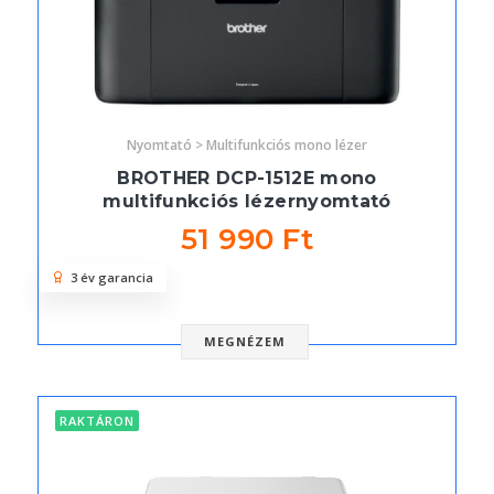
Nyomtató > Multifunkciós mono lézer
BROTHER DCP-1512E mono
multifunkciós lézernyomtató
51 990 Ft
3 év garancia
MEGNÉZEM
RAKTÁRON