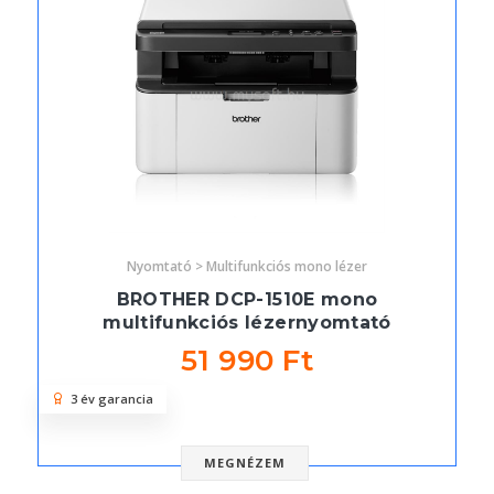
Nyomtató > Multifunkciós mono lézer
BROTHER DCP-1510E mono
multifunkciós lézernyomtató
51 990 Ft
3 év garancia
MEGNÉZEM