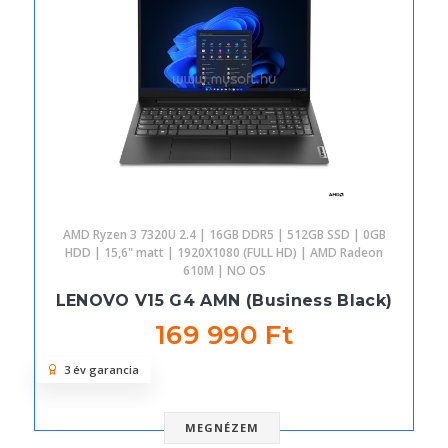
AMD Ryzen 3 7320U 2.4 | 16GB DDR5 | 512GB SSD | 0GB
HDD | 15,6" matt | 1920X1080 (FULL HD) | AMD Radeon
610M | NO OS
LENOVO V15 G4 AMN (Business Black)
169 990 Ft
3 év garancia
MEGNÉZEM