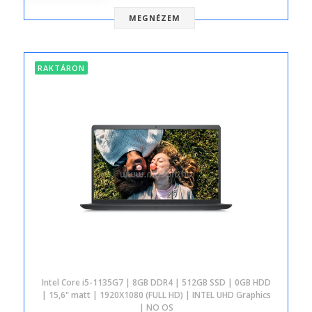
MEGNÉZEM
RAKTÁRON
Intel Core i5-1135G7 | 8GB DDR4 | 512GB SSD | 0GB HDD
| 15,6" matt | 1920X1080 (FULL HD) | INTEL UHD Graphics
| NO OS