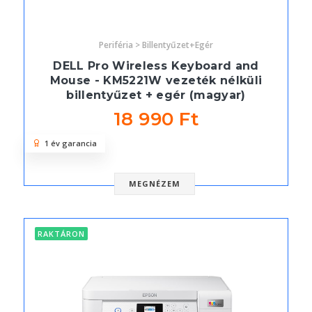
Periféria > Billentyűzet+Egér
DELL Pro Wireless Keyboard and
Mouse - KM5221W vezeték nélküli
billentyűzet + egér (magyar)
18 990 Ft
1 év garancia
MEGNÉZEM
RAKTÁRON