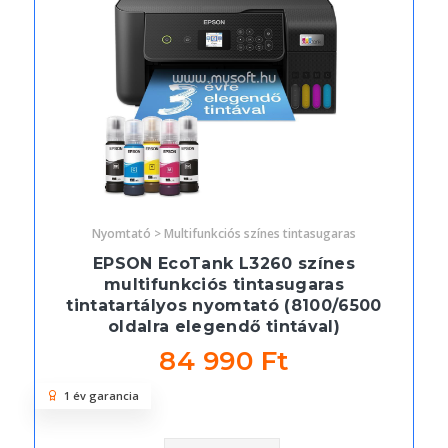
Nyomtató > Multifunkciós színes tintasugaras
EPSON EcoTank L3260 színes
multifunkciós tintasugaras
tintatartályos nyomtató (8100/6500
oldalra elegendő tintával)
84 990 Ft
1 év garancia