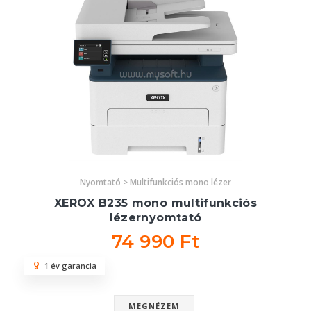
Nyomtató > Multifunkciós mono lézer
XEROX B235 mono multifunkciós
lézernyomtató
74 990 Ft
1 év garancia
MEGNÉZEM