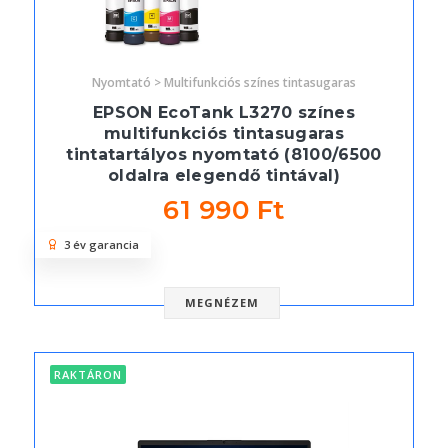
Nyomtató > Multifunkciós színes tintasugaras
EPSON EcoTank L3270 színes
multifunkciós tintasugaras
tintatartályos nyomtató (8100/6500
oldalra elegendő tintával)
61 990 Ft
3 év garancia
MEGNÉZEM
RAKTÁRON