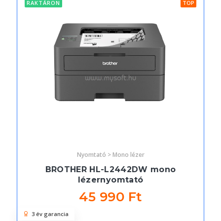
RAKTÁRON
TOP
Nyomtató > Mono lézer
BROTHER HL-L2442DW mono
lézernyomtató
45 990 Ft
3 év garancia