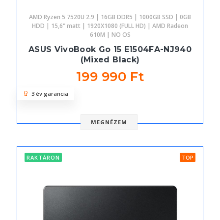
AMD Ryzen 5 7520U 2.9 | 16GB DDR5 | 1000GB SSD | 0GB
HDD | 15,6" matt | 1920X1080 (FULL HD) | AMD Radeon
610M | NO OS
ASUS VivoBook Go 15 E1504FA-NJ940
(Mixed Black)
199 990 Ft
3 év garancia
MEGNÉZEM
RAKTÁRON
TOP