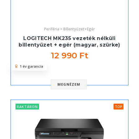
Periféria > Billentyűzet+Egér
LOGITECH MK235 vezeték nélküli
billentyűzet + egér (magyar, szürke)
12 990 Ft
1 év garancia
MEGNÉZEM
RAKTÁRON
TOP