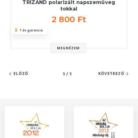
TRIZAND polarizált napszemüveg
tokkal
2 800 Ft
1 év garancia
MEGNÉZEM
1 / 1
ELŐZŐ
KÖVETKEZŐ