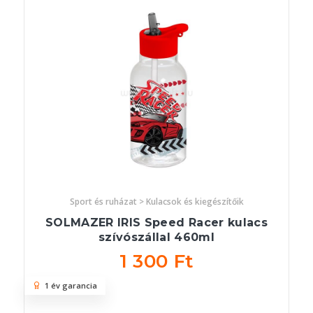
Sport és ruházat > Kulacsok és kiegészítőik
SOLMAZER IRIS Speed Racer kulacs
szívószállal 460ml
1 300 Ft
1 év garancia