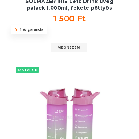
SOLMAZER IRIS Lets Drink üveg
palack 1.000ml, fekete pöttyös
1 500 Ft
1 év garancia
MEGNÉZEM
RAKTÁRON