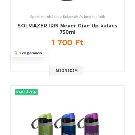
Sport és ruházat > Kulacsok és kiegészítőik
SOLMAZER IRIS Never Give Up kulacs
750ml
1 700 Ft
1 év garancia
MEGNÉZEM
RAKTÁRON