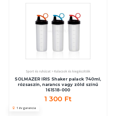
Sport és ruházat > Kulacsok és kiegészítőik
SOLMAZER IRIS Shaker palack 740ml,
rózsaszín, narancs vagy zöld színű
161518-000
1 300 Ft
1 év garancia