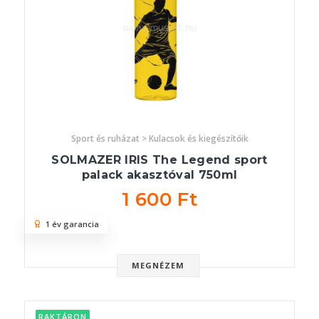
Sport és ruházat > Kulacsok és kiegészítőik
SOLMAZER IRIS The Legend sport
palack akasztóval 750ml
1 600 Ft
1 év garancia
MEGNÉZEM
RAKTÁRON