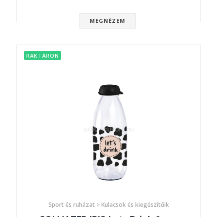
MEGNÉZEM
RAKTÁRON
Sport és ruházat > Kulacsok és kiegészítőik