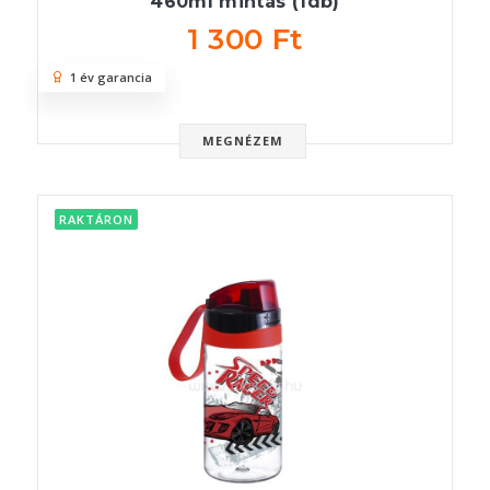
460ml mintás (1db)
1 300 Ft
1 év garancia
MEGNÉZEM
RAKTÁRON