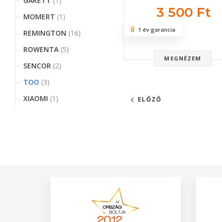
GARETT
(1)
3 500 Ft
MOMERT
(1)
1 év garancia
REMINGTON
(16)
ROWENTA
(5)
MEGNÉZEM
SENCOR
(2)
TOO
(3)
XIAOMI
(1)
ELŐZŐ