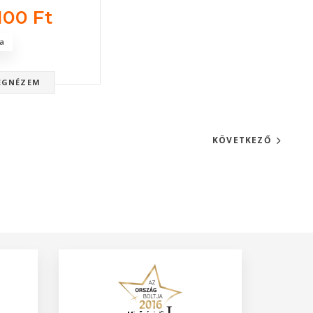
100 Ft
a
EGNÉZEM
KÖVETKEZŐ