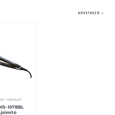
KÖVETKEZŐ
lás > Hajvasaló
HS-107BBL
jsimító