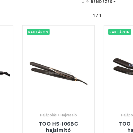
RENDEZÉS
1 / 1
RAKTÁRON
RAKTÁRON
Hajápolás > Hajvasaló
Hajápo
TOO HS-106BG
TOO 
hajsimító
ha