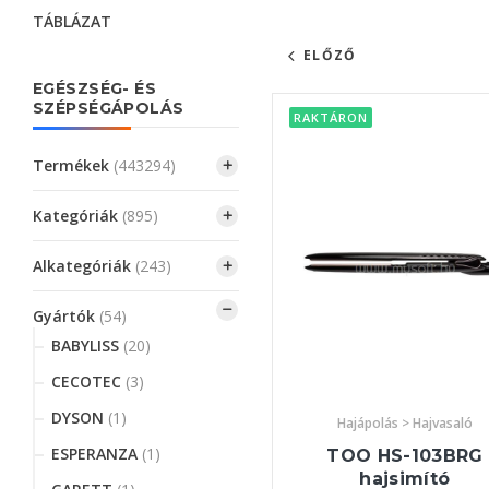
TÁBLÁZAT
ELŐZŐ
EGÉSZSÉG- ÉS
SZÉPSÉGÁPOLÁS
RAKTÁRON
Termékek
(443294)
Kategóriák
(895)
Alkategóriák
(243)
Gyártók
(54)
BABYLISS
(20)
CECOTEC
(3)
DYSON
(1)
Hajápolás > Hajvasaló
ESPERANZA
(1)
TOO HS-103BRG
hajsimító