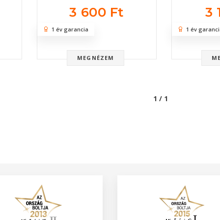
3 600 Ft
3 
1 év garancia
1 év garanci
MEGNÉZEM
M
1 / 1