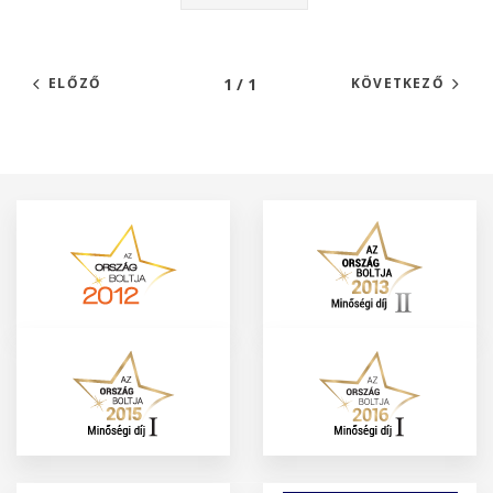
1 / 1
ELŐZŐ
KÖVETKEZŐ