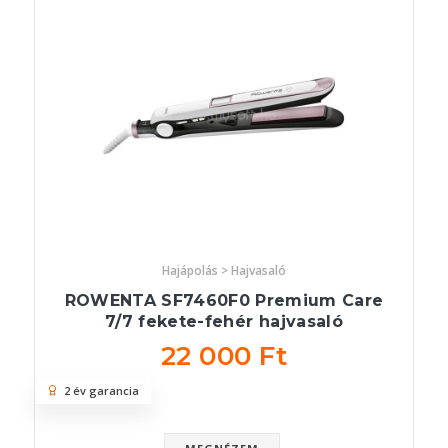
Hajápolás > Hajvasaló
ROWENTA SF7460F0 Premium Care
7/7 fekete-fehér hajvasaló
22 000 Ft
2 év garancia