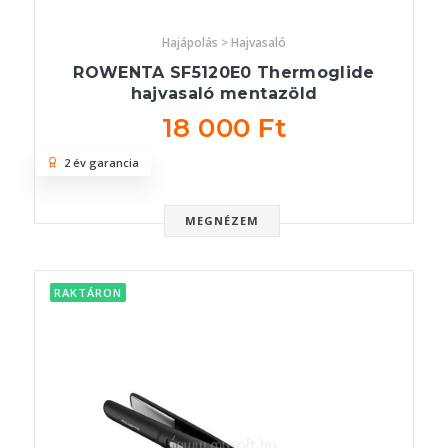
Hajápolás > Hajvasaló
ROWENTA SF5120E0 Thermoglide
hajvasaló mentazöld
18 000 Ft
2 év garancia
MEGNÉZEM
RAKTÁRON