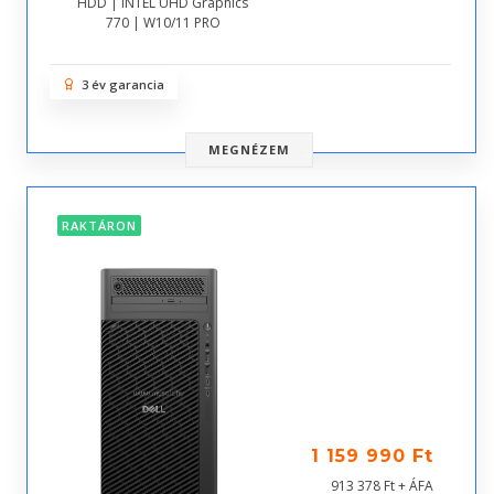
HDD | INTEL UHD Graphics
770 | W10/11 PRO
3 év garancia
MEGNÉZEM
RAKTÁRON
1 159 990 Ft
913 378 Ft + ÁFA