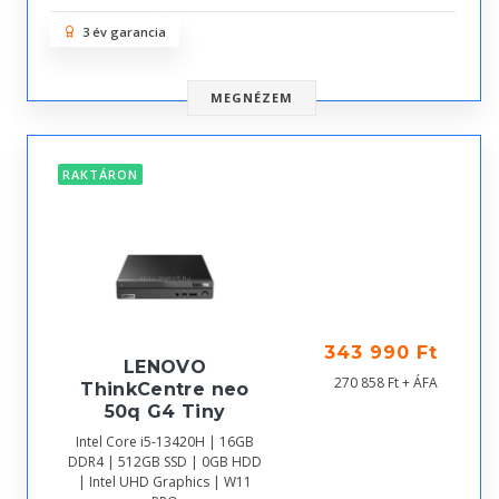
3 év garancia
MEGNÉZEM
RAKTÁRON
343 990 Ft
LENOVO
270 858 Ft + ÁFA
ThinkCentre neo
50q G4 Tiny
Intel Core i5-13420H | 16GB
DDR4 | 512GB SSD | 0GB HDD
| Intel UHD Graphics | W11