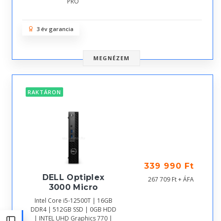
PRO
3 év garancia
MEGNÉZEM
RAKTÁRON
339 990 Ft
DELL Optiplex
267 709 Ft + ÁFA
3000 Micro
Intel Core i5-12500T | 16GB
DDR4 | 512GB SSD | 0GB HDD
| INTEL UHD Graphics 770 |