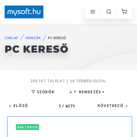
CÍMLAP
KERESŐK
PC KERESŐ
PC KERESŐ
208 507 TALÁLAT | 50 TERMÉK/OLDAL
SZŰRŐK
RENDEZÉS
1 / 4171
ELŐZŐ
KÖVETKEZŐ
RAKTÁRON