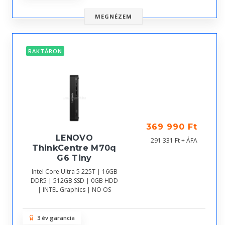
MEGNÉZEM
RAKTÁRON
369 990 Ft
LENOVO
291 331 Ft + ÁFA
ThinkCentre M70q
G6 Tiny
Intel Core Ultra 5 225T | 16GB
DDR5 | 512GB SSD | 0GB HDD
| INTEL Graphics | NO OS
3 év garancia