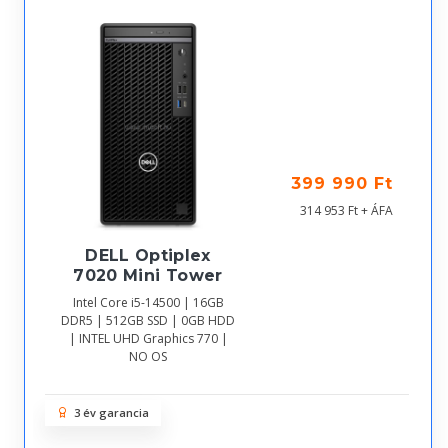
399 990 Ft
314 953 Ft + ÁFA
DELL Optiplex
7020 Mini Tower
Intel Core i5-14500 | 16GB
DDR5 | 512GB SSD | 0GB HDD
| INTEL UHD Graphics 770 |
NO OS
3 év garancia