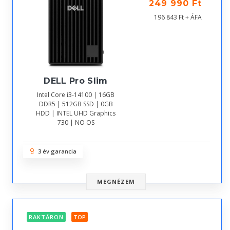
249 990 Ft
196 843 Ft + ÁFA
DELL Pro Slim
Intel Core i3-14100 | 16GB
DDR5 | 512GB SSD | 0GB
HDD | INTEL UHD Graphics
730 | NO OS
3 év garancia
MEGNÉZEM
RAKTÁRON
TOP