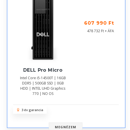
607 990 Ft
478 732 Ft + ÁFA
DELL Pro Micro
Intel Core i5-14500T | 16GB
DDR5 | 500GB SSD | 0GB
HDD | INTEL UHD Graphics
770 | NO OS
3 év garancia
MEGNÉZEM