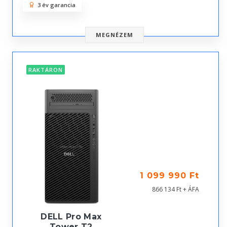
3 év garancia
MEGNÉZEM
RAKTÁRON
1 099 990 Ft
866 134 Ft + ÁFA
DELL Pro Max
Tower T2