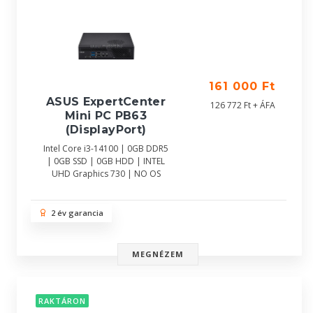
161 000 Ft
ASUS ExpertCenter
126 772 Ft + ÁFA
Mini PC PB63
(DisplayPort)
Intel Core i3-14100 | 0GB DDR5
| 0GB SSD | 0GB HDD | INTEL
UHD Graphics 730 | NO OS
2 év garancia
MEGNÉZEM
RAKTÁRON