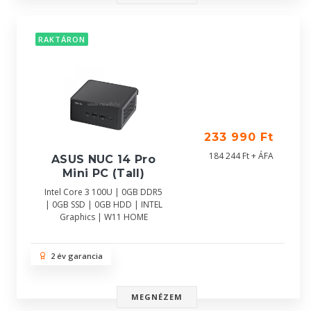
RAKTÁRON
233 990 Ft
184 244 Ft + ÁFA
ASUS NUC 14 Pro
Mini PC (Tall)
Intel Core 3 100U | 0GB DDR5
| 0GB SSD | 0GB HDD | INTEL
Graphics | W11 HOME
2 év garancia
MEGNÉZEM