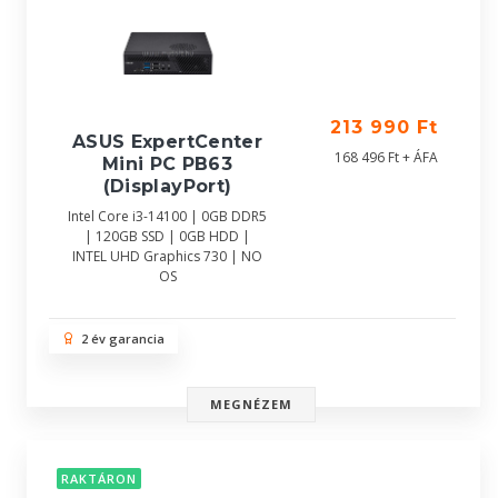
213 990 Ft
ASUS ExpertCenter
168 496 Ft + ÁFA
Mini PC PB63
(DisplayPort)
Intel Core i3-14100 | 0GB DDR5
| 120GB SSD | 0GB HDD |
INTEL UHD Graphics 730 | NO
OS
2 év garancia
MEGNÉZEM
RAKTÁRON