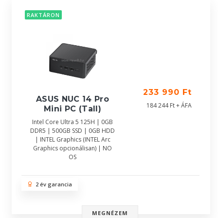
RAKTÁRON
233 990 Ft
ASUS NUC 14 Pro
184 244 Ft + ÁFA
Mini PC (Tall)
Intel Core Ultra 5 125H | 0GB
DDR5 | 500GB SSD | 0GB HDD
| INTEL Graphics (INTEL Arc
Graphics opcionálisan) | NO
OS
2 év garancia
MEGNÉZEM