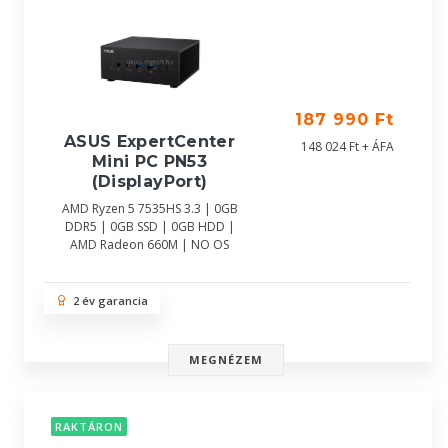
187 990 Ft
ASUS ExpertCenter
148 024 Ft + ÁFA
Mini PC PN53
(DisplayPort)
AMD Ryzen 5 7535HS 3.3 | 0GB
DDR5 | 0GB SSD | 0GB HDD |
AMD Radeon 660M | NO OS
2 év garancia
MEGNÉZEM
RAKTÁRON