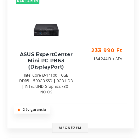
RAKTÁRON
233 990 Ft
ASUS ExpertCenter
184 244 Ft + ÁFA
Mini PC PB63
(DisplayPort)
Intel Core i3-14100 | 0GB
DDR5 | 500GB SSD | 0GB HDD
| INTEL UHD Graphics 730 |
NO OS
2 év garancia
MEGNÉZEM