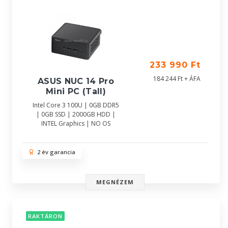
233 990 Ft
184 244 Ft + ÁFA
ASUS NUC 14 Pro
Mini PC (Tall)
Intel Core 3 100U | 0GB DDR5
| 0GB SSD | 2000GB HDD |
INTEL Graphics | NO OS
2 év garancia
MEGNÉZEM
RAKTÁRON