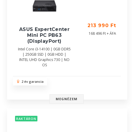
213 990 Ft
ASUS ExpertCenter
168 496 Ft + ÁFA
Mini PC PB63
(DisplayPort)
Intel Core i3-14100 | 0GB DDR5
| 250GB SSD | 0GB HDD |
INTEL UHD Graphics 730 | NO
OS
2 év garancia
MEGNÉZEM
RAKTÁRON