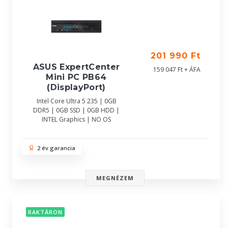
201 990 Ft
ASUS ExpertCenter
159 047 Ft + ÁFA
Mini PC PB64
(DisplayPort)
Intel Core Ultra 5 235 | 0GB
DDR5 | 0GB SSD | 0GB HDD |
INTEL Graphics | NO OS
2 év garancia
MEGNÉZEM
RAKTÁRON