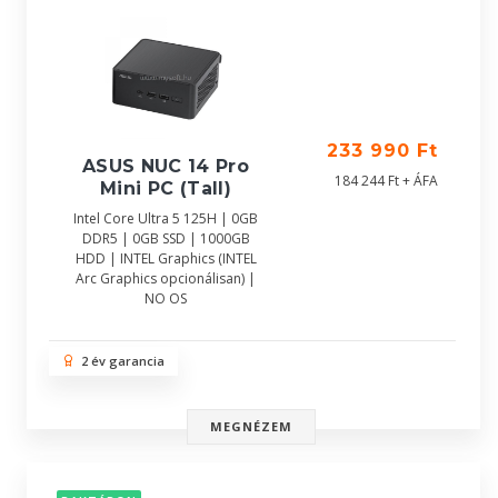
233 990 Ft
ASUS NUC 14 Pro
184 244 Ft + ÁFA
Mini PC (Tall)
Intel Core Ultra 5 125H | 0GB
DDR5 | 0GB SSD | 1000GB
HDD | INTEL Graphics (INTEL
Arc Graphics opcionálisan) |
NO OS
2 év garancia
MEGNÉZEM