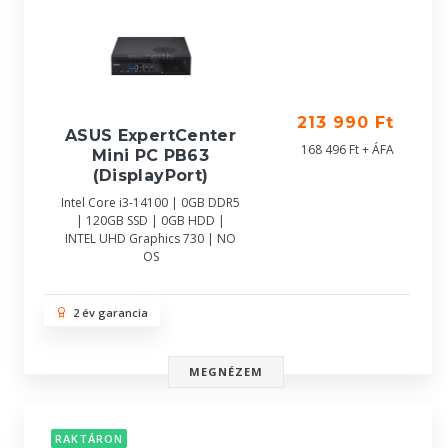
213 990 Ft
ASUS ExpertCenter
168 496 Ft + ÁFA
Mini PC PB63
(DisplayPort)
Intel Core i3-14100 | 0GB DDR5
| 120GB SSD | 0GB HDD |
INTEL UHD Graphics 730 | NO
OS
2 év garancia
MEGNÉZEM
RAKTÁRON