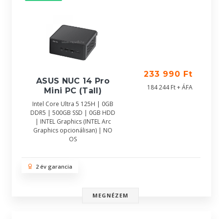
233 990 Ft
ASUS NUC 14 Pro
184 244 Ft + ÁFA
Mini PC (Tall)
Intel Core Ultra 5 125H | 0GB
DDR5 | 500GB SSD | 0GB HDD
| INTEL Graphics (INTEL Arc
Graphics opcionálisan) | NO
OS
2 év garancia
MEGNÉZEM