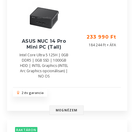
233 990 Ft
ASUS NUC 14 Pro
184 244 Ft + ÁFA
Mini PC (Tall)
Intel Core Ultra 5 125H | 0GB
DDR5 | 0GB SSD | 1000GB
HDD | INTEL Graphics (INTEL
Arc Graphics opcionálisan) |
NO OS
2 év garancia
MEGNÉZEM
RAKTÁRON