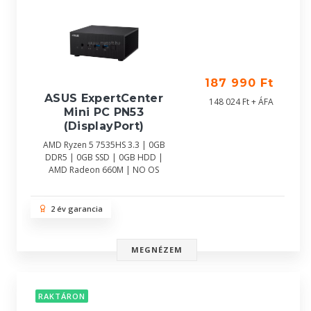
187 990 Ft
ASUS ExpertCenter
148 024 Ft + ÁFA
Mini PC PN53
(DisplayPort)
AMD Ryzen 5 7535HS 3.3 | 0GB
DDR5 | 0GB SSD | 0GB HDD |
AMD Radeon 660M | NO OS
2 év garancia
MEGNÉZEM
RAKTÁRON