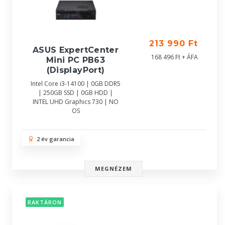
213 990 Ft
ASUS ExpertCenter
168 496 Ft + ÁFA
Mini PC PB63
(DisplayPort)
Intel Core i3-14100 | 0GB DDR5
| 250GB SSD | 0GB HDD |
INTEL UHD Graphics 730 | NO
OS
2 év garancia
MEGNÉZEM
RAKTÁRON