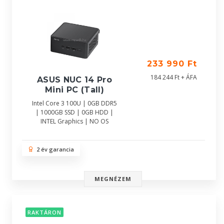
233 990 Ft
184 244 Ft + ÁFA
ASUS NUC 14 Pro
Mini PC (Tall)
Intel Core 3 100U | 0GB DDR5
| 1000GB SSD | 0GB HDD |
INTEL Graphics | NO OS
2 év garancia
MEGNÉZEM
RAKTÁRON