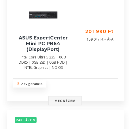
201 990 Ft
ASUS ExpertCenter
159 047 Ft + ÁFA
Mini PC PB64
(DisplayPort)
Intel Core Ultra 5 235 | 0GB
DDR5 | 0GB SSD | 0GB HDD |
INTEL Graphics | NO OS
2 év garancia
MEGNÉZEM
RAKTÁRON