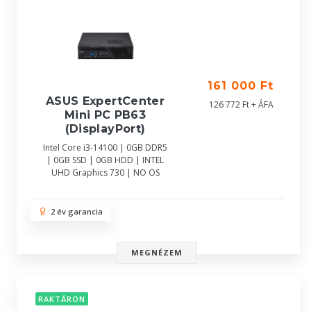
161 000 Ft
ASUS ExpertCenter
126 772 Ft + ÁFA
Mini PC PB63
(DisplayPort)
Intel Core i3-14100 | 0GB DDR5
| 0GB SSD | 0GB HDD | INTEL
UHD Graphics 730 | NO OS
2 év garancia
MEGNÉZEM
RAKTÁRON