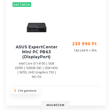
RAKTÁRON
233 990 Ft
ASUS ExpertCenter
184 244 Ft + ÁFA
Mini PC PB63
(DisplayPort)
Intel Core i3-14100 | 0GB
DDR5 | 500GB SSD | 0GB HDD
| INTEL UHD Graphics 730 |
NO OS
2 év garancia
MEGNÉZEM