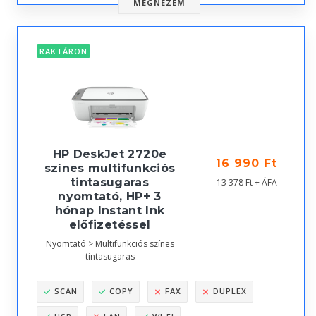
MEGNÉZEM
RAKTÁRON
HP DeskJet 2720e
16 990 Ft
színes multifunkciós
tintasugaras
13 378 Ft + ÁFA
nyomtató, HP+ 3
hónap Instant Ink
előfizetéssel
Nyomtató > Multifunkciós színes
tintasugaras
SCAN
COPY
FAX
DUPLEX