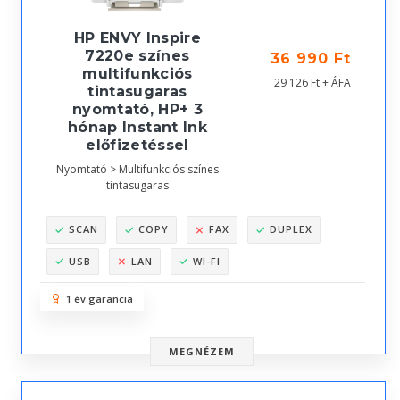
HP ENVY Inspire
7220e színes
36 990 Ft
multifunkciós
29 126 Ft + ÁFA
tintasugaras
nyomtató, HP+ 3
hónap Instant Ink
előfizetéssel
Nyomtató > Multifunkciós színes
tintasugaras
SCAN
COPY
FAX
DUPLEX
USB
LAN
WI-FI
1 év garancia
MEGNÉZEM