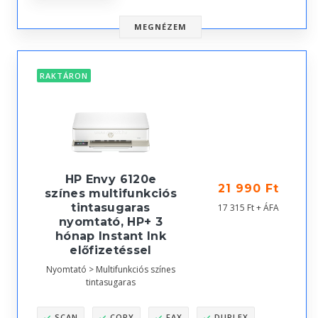
MEGNÉZEM
RAKTÁRON
HP Envy 6120e
21 990 Ft
színes multifunkciós
tintasugaras
17 315 Ft + ÁFA
nyomtató, HP+ 3
hónap Instant Ink
előfizetéssel
Nyomtató > Multifunkciós színes
tintasugaras
SCAN
COPY
FAX
DUPLEX