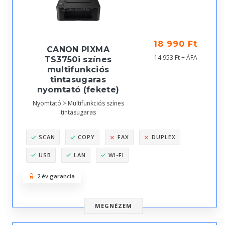
18 990 Ft
CANON PIXMA
14 953 Ft + ÁFA
TS3750i színes
multifunkciós
tintasugaras
nyomtató (fekete)
Nyomtató > Multifunkciós színes
tintasugaras
SCAN
COPY
FAX
DUPLEX
USB
LAN
WI-FI
2 év garancia
MEGNÉZEM