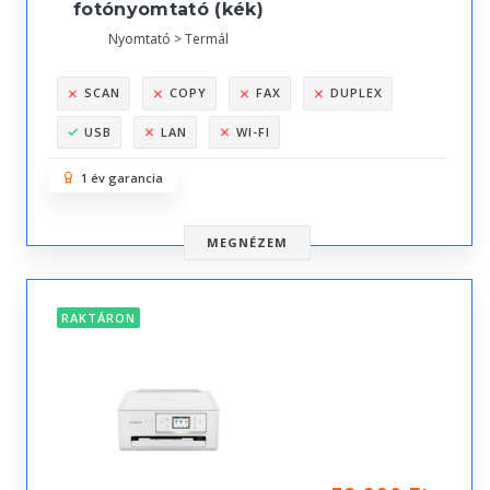
fotónyomtató (kék)
Nyomtató > Termál
SCAN
COPY
FAX
DUPLEX
USB
LAN
WI-FI
1 év garancia
MEGNÉZEM
RAKTÁRON