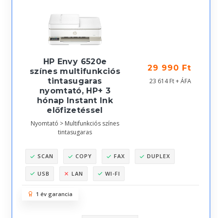
HP Envy 6520e
29 990 Ft
színes multifunkciós
tintasugaras
23 614 Ft + ÁFA
nyomtató, HP+ 3
hónap Instant Ink
előfizetéssel
Nyomtató > Multifunkciós színes
tintasugaras
SCAN
COPY
FAX
DUPLEX
USB
LAN
WI-FI
1 év garancia