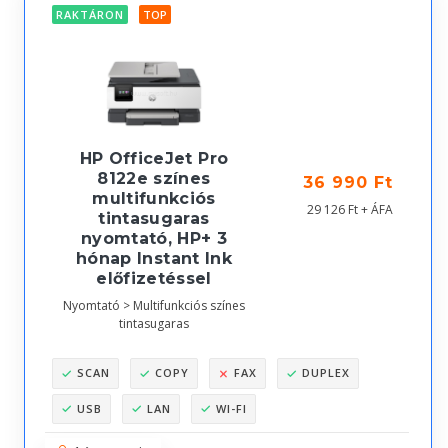
RAKTÁRON
TOP
HP OfficeJet Pro
8122e színes
36 990 Ft
multifunkciós
29 126 Ft + ÁFA
tintasugaras
nyomtató, HP+ 3
hónap Instant Ink
előfizetéssel
Nyomtató > Multifunkciós színes
tintasugaras
SCAN
COPY
FAX
DUPLEX
USB
LAN
WI-FI