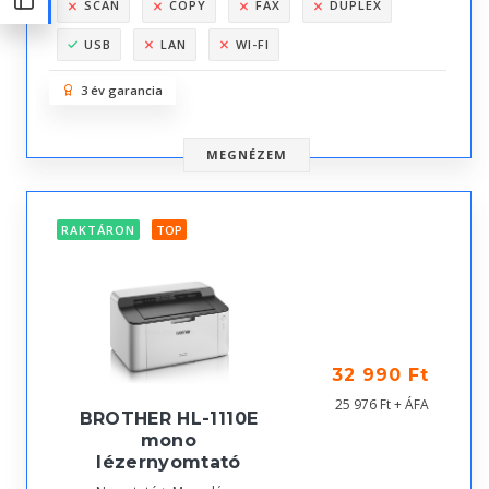
SCAN
COPY
FAX
DUPLEX
USB
LAN
WI-FI
3 év garancia
MEGNÉZEM
RAKTÁRON
TOP
32 990 Ft
25 976 Ft + ÁFA
BROTHER HL-1110E
mono
lézernyomtató