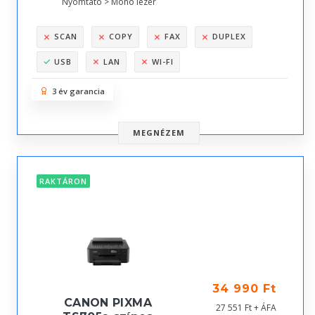
Nyomtató > Mono lézer
SCAN
COPY
FAX
DUPLEX
USB
LAN
WI-FI
3 év garancia
MEGNÉZEM
RAKTÁRON
34 990 Ft
CANON PIXMA
27 551 Ft + ÁFA