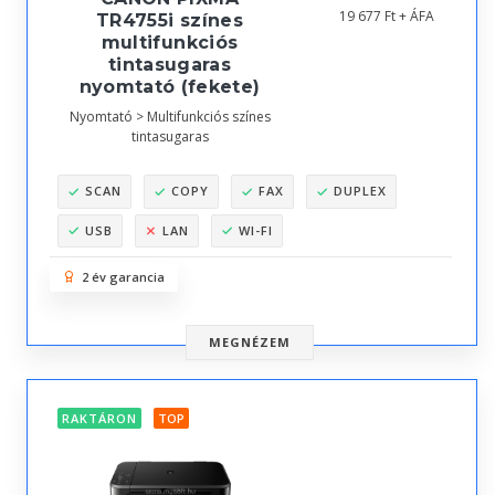
19 677 Ft + ÁFA
TR4755i színes
multifunkciós
tintasugaras
nyomtató (fekete)
Nyomtató > Multifunkciós színes
tintasugaras
SCAN
COPY
FAX
DUPLEX
USB
LAN
WI-FI
2 év garancia
MEGNÉZEM
RAKTÁRON
TOP