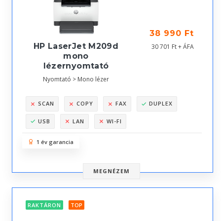
38 990 Ft
HP LaserJet M209d
30 701 Ft + ÁFA
mono
lézernyomtató
Nyomtató > Mono lézer
SCAN
COPY
FAX
DUPLEX
USB
LAN
WI-FI
1 év garancia
MEGNÉZEM
RAKTÁRON
TOP