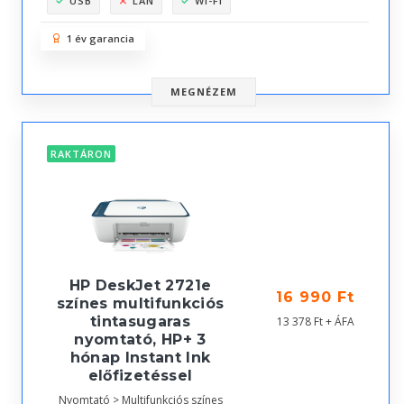
USB
LAN
WI-FI
1 év garancia
MEGNÉZEM
RAKTÁRON
HP DeskJet 2721e
16 990 Ft
színes multifunkciós
tintasugaras
13 378 Ft + ÁFA
nyomtató, HP+ 3
hónap Instant Ink
előfizetéssel
Nyomtató > Multifunkciós színes