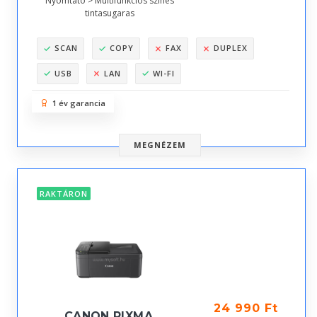
Nyomtató > Multifunkciós színes
tintasugaras
SCAN
COPY
FAX
DUPLEX
USB
LAN
WI-FI
1 év garancia
MEGNÉZEM
RAKTÁRON
24 990 Ft
CANON PIXMA