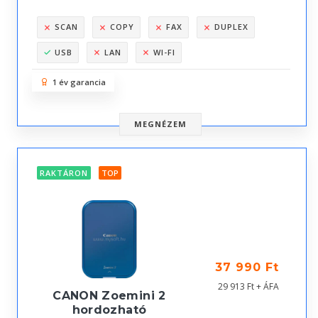
SCAN
COPY
FAX
DUPLEX
USB
LAN
WI-FI
1 év garancia
MEGNÉZEM
RAKTÁRON
TOP
37 990 Ft
29 913 Ft + ÁFA
CANON Zoemini 2
hordozható