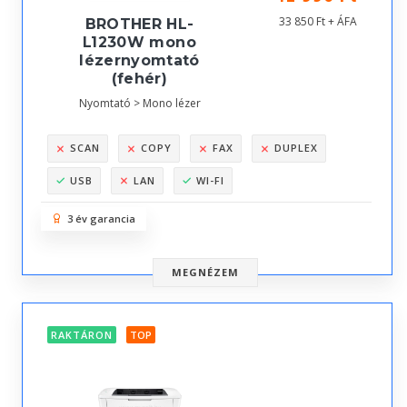
33 850 Ft + ÁFA
BROTHER HL-
L1230W mono
lézernyomtató
(fehér)
Nyomtató > Mono lézer
SCAN
COPY
FAX
DUPLEX
USB
LAN
WI-FI
3 év garancia
MEGNÉZEM
RAKTÁRON
TOP