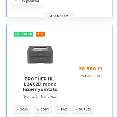
1 év garancia
MEGNÉZEM
RAKTÁRON
TOP
36 990 Ft
29 126 Ft + ÁFA
BROTHER HL-
L2402D mono
lézernyomtató
Nyomtató > Mono lézer
SCAN
COPY
FAX
DUPLEX