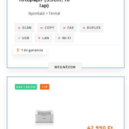
lap)
Nyomtató > Termál
SCAN
COPY
FAX
DUPLEX
USB
LAN
WI-FI
1 év garancia
MEGNÉZEM
RAKTÁRON
TOP
42 990 Ft