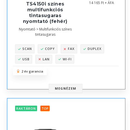
14 165 Ft + ÁFA
TS4150i színes
multifunkciós
tintasugaras
nyomtató (fehér)
Nyomtató > Multifunkciós színes
tintasugaras
SCAN
COPY
FAX
DUPLEX
USB
LAN
WI-FI
2 év garancia
MEGNÉZEM
RAKTÁRON
TOP