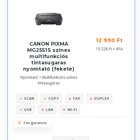
12 990 Ft
CANON PIXMA
10 228 Ft + ÁFA
MG2551S színes
multifunkciós
tintasugaras
nyomtató (fekete)
Nyomtató > Multifunkciós színes
tintasugaras
SCAN
COPY
FAX
DUPLEX
USB
LAN
WI-FI
2 év garancia