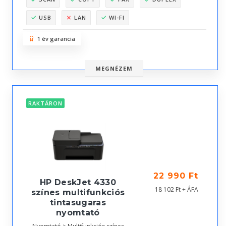
USB
LAN
WI-FI
1 év garancia
MEGNÉZEM
RAKTÁRON
22 990 Ft
HP DeskJet 4330
18 102 Ft + ÁFA
színes multifunkciós
tintasugaras
nyomtató