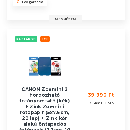
1 év garancia
MEGNÉZEM
RAKTÁRON
TOP
CANON Zoemini 2
hordozható
39 990 Ft
fotónyomtató (kék)
31 488 Ft + ÁFA
+ Zink Zoemini
fotópapír (5x7.6cm,
20 lap) + Zink kör
alakú öntapadós
fotópapír (3.3cm, 10