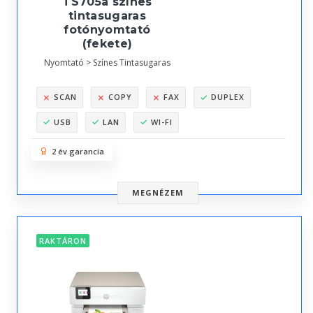
TS705a színes
tintasugaras
fotónyomtató
(fekete)
Nyomtató > Színes Tintasugaras
SCAN
COPY
FAX
DUPLEX
USB
LAN
WI-FI
2 év garancia
MEGNÉZEM
RAKTÁRON