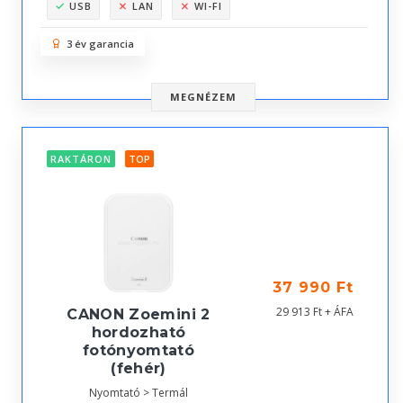
USB
LAN
WI-FI
3 év garancia
MEGNÉZEM
RAKTÁRON
TOP
37 990 Ft
29 913 Ft + ÁFA
CANON Zoemini 2
hordozható
fotónyomtató
(fehér)
Nyomtató > Termál