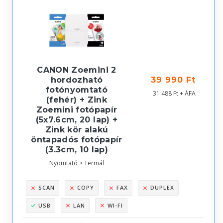
CANON Zoemini 2
hordozható
39 990 Ft
fotónyomtató
31 488 Ft + ÁFA
(fehér) + Zink
Zoemini fotópapír
(5x7.6cm, 20 lap) +
Zink kör alakú
öntapadós fotópapír
(3.3cm, 10 lap)
Nyomtató > Termál
SCAN
COPY
FAX
DUPLEX
USB
LAN
WI-FI