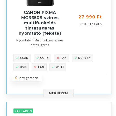
CANON PIXMA
27 990 Ft
MG3650S színes
multifunkciós
22 039 Ft + ÁFA
tintasugaras
nyomtató (fekete)
Nyomtató > Multifunkciós színes
tintasugaras
SCAN
COPY
FAX
DUPLEX
USB
LAN
WI-FI
2 év garancia
MEGNÉZEM
RAKTÁRON