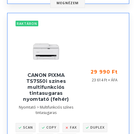
MEGNÉZEM
RAKTÁRON
29 990 Ft
CANON PIXMA
23 614 Ft + ÁFA
TS7550i színes
multifunkciós
tintasugaras
nyomtató (fehér)
Nyomtató > Multifunkciós színes
tintasugaras
SCAN
COPY
FAX
DUPLEX