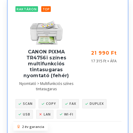
RAKTÁRON
TOP
CANON PIXMA
21 990 Ft
TR4756i színes
17 315 Ft + ÁFA
multifunkciós
tintasugaras
nyomtató (fehér)
Nyomtató > Multifunkciós színes
tintasugaras
SCAN
COPY
FAX
DUPLEX
USB
LAN
WI-FI
2 év garancia