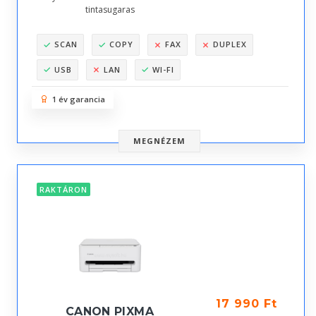
tintasugaras
SCAN
COPY
FAX
DUPLEX
USB
LAN
WI-FI
1 év garancia
MEGNÉZEM
RAKTÁRON
17 990 Ft
CANON PIXMA