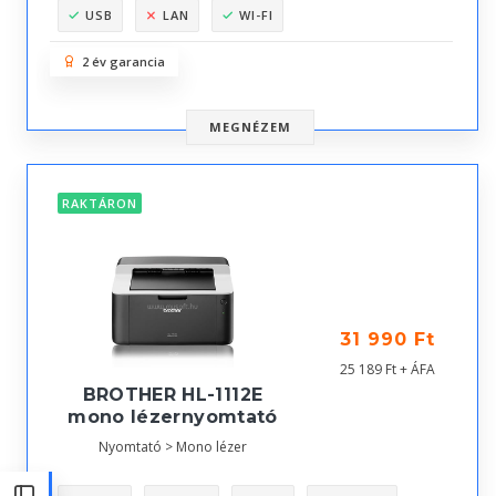
USB
LAN
WI-FI
2 év garancia
MEGNÉZEM
RAKTÁRON
31 990 Ft
25 189 Ft + ÁFA
BROTHER HL-1112E
mono lézernyomtató
Nyomtató > Mono lézer