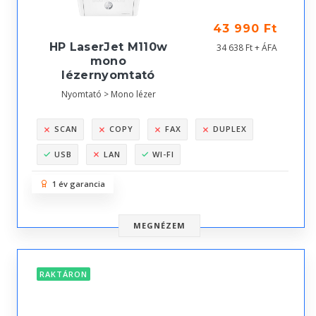
43 990 Ft
HP LaserJet M110w
34 638 Ft + ÁFA
mono
lézernyomtató
Nyomtató > Mono lézer
SCAN
COPY
FAX
DUPLEX
USB
LAN
WI-FI
1 év garancia
MEGNÉZEM
RAKTÁRON