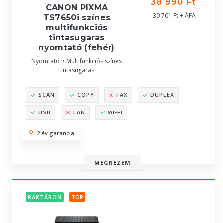
38 990 Ft
CANON PIXMA
30 701 Ft + ÁFA
TS7650i színes
multifunkciós
tintasugaras
nyomtató (fehér)
Nyomtató > Multifunkciós színes
tintasugaras
SCAN
COPY
FAX
DUPLEX
USB
LAN
WI-FI
2 év garancia
MEGNÉZEM
RAKTÁRON
TOP