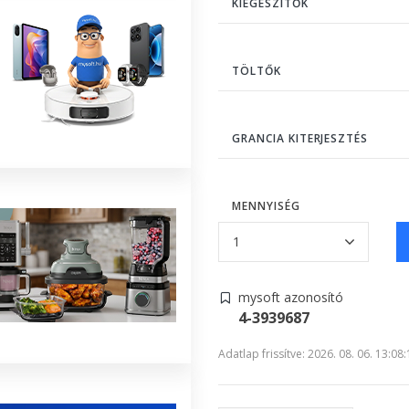
KIEGÉSZÍTŐK
TÖLTŐK
GRANCIA KITERJESZTÉS
MENNYISÉG
mysoft azonosító
4-3939687
Adatlap frissítve: 2026. 08. 06. 13:08