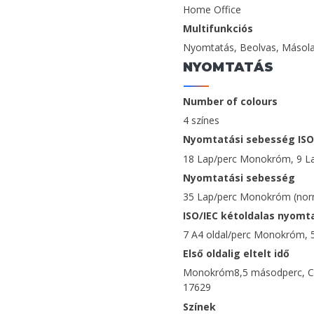
Home Office
Multifunkciós
Nyomtatás, Beolvas, Másola
NYOMTATÁS
Number of colours
4 színes
Nyomtatási sebesség ISO
18 Lap/perc Monokróm, 9 La
Nyomtatási sebesség
35 Lap/perc Monokróm (normá
ISO/IEC kétoldalas nyomt
7 A4 oldal/perc Monokróm, 5
Első oldalig eltelt idő
Monokróm8,5 másodperc, Co
17629
Színek