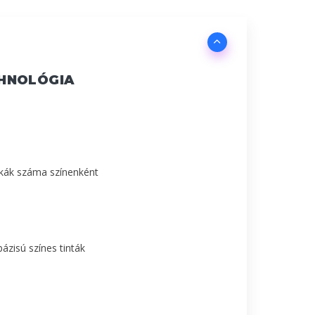
HNOLÓGIA
ókák száma színenként
ázisú színes tinták