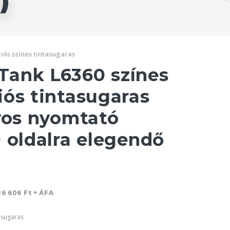
)
iós színes tintasugaras
ank L6360 színes
iós tintasugaras
lyos nyomtató
 oldalra elegendő
86 606 Ft + ÁFA
asugaras