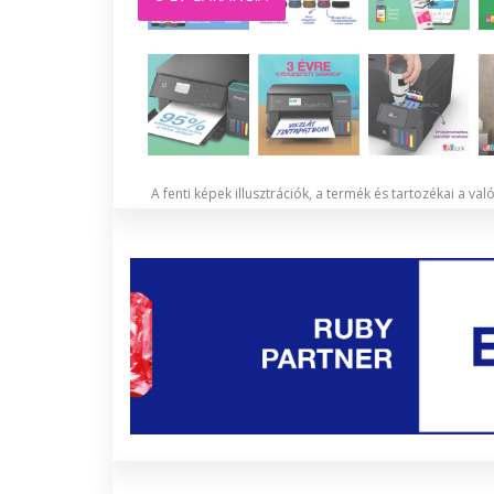
A fenti képek illusztrációk, a termék és tartozékai a va