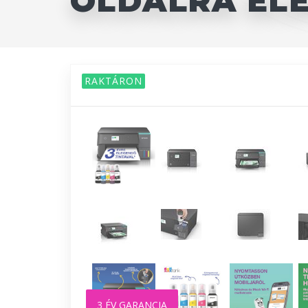
OLDALRA ELE
RAKTÁRON
3 ÉV GARANCIA