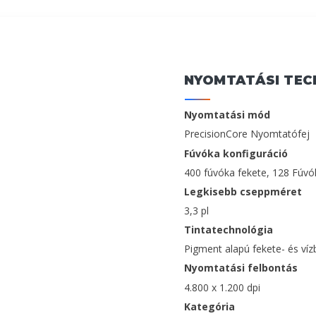
NYOMTATÁSI TEC
Nyomtatási mód
PrecisionCore Nyomtatófej
Fúvóka konfiguráció
400 fúvóka fekete, 128 Fúv
Legkisebb cseppméret
3,3 pl
Tintatechnológia
Pigment alapú fekete- és vízb
Nyomtatási felbontás
4.800 x 1.200 dpi
Kategória