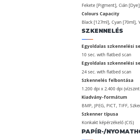
Fekete [Pigment], Cián [Dye]
Colours Capacity
Black [127ml], Cyan [70ml], 
SZKENNELÉS
Egyoldalas szkennelési s
10 sec. with flatbed scan
Egyoldalas szkennelési s
24 sec. with flatbed scan
Szkennelés felbontása
1.200 dpi x 2.400 dpi (vízszin
Kiadvány-formátum
BMP, JPEG, PICT, TIFF, Szke
Szkenner típusa
Konkakt képérzékelő (CIS)
PAPÍR-/NYOMATH