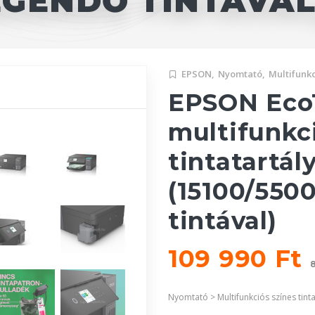
GENDŐ TINTÁVAL
EPSON,
Nyomtató,
Multifunkc
EPSON EcoT
multifunkc
tintatartá
(15100/5500
tintával)
109 990 Ft
Nyomtató > Multifunkciós színes tint