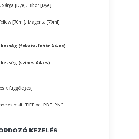
, Sárga [Dye], Bíbor [Dye]
Yellow [70ml], Magenta [70ml]
ebesség (fekete-fehér A4-es)
ebesség (színes A4-es)
tes x függőleges)
nnelés multi-TIFF-be, PDF, PNG
ORDOZÓ KEZELÉS