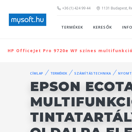
+36 (1) 424 99 44
1131 Budapest, Rei
TERMÉKEK
KERESŐK
INF
HP OfficeJet Pro 9720e WF színes multifunkci
CÍMLAP
TERMÉKEK
SZÁMÍTÁSTECHNIKA
NYOMT
EPSON ECOTA
MULTIFUNKC
TINTATARTÁL