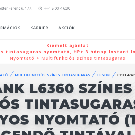
tter Ferenc u. 177.
H-P: 8:00 -16:30
ORMÁCIÓK
KARRIER
AKCIÓK
Kiemelt ajánlat
ós tintasugaras nyomtató, HP+ 3 hónap Instant I
Nyomtató > Multifunkciós színes tintasugaras
ATÓ
MULTIFUNKCIÓS SZÍNES TINTASUGARAS
EPSON
C11CL4240
NK L6360 SZÍNES
IÓS TINTASUGARA
YOS NYOMTATÓ (1