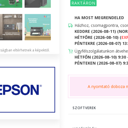
RAKTÁRON
HA MOST MEGRENDELED
Házhoz, csomagpontra, csom
KEDDRE (2026-08-11) (NO
HÉTFŐRE (2026-08-10) (
EX
PÉNTEKRE (2026-08-07) 13:0
lóságban eltérhetnek a képektől.
Ügyfélszolgálatunkon átveh
HÉTFŐN (2026-08-10) 9:30
PÉNTEKEN (2026-08-07) 9:30
A nyomtató doboza ne
SZOFTVEREK