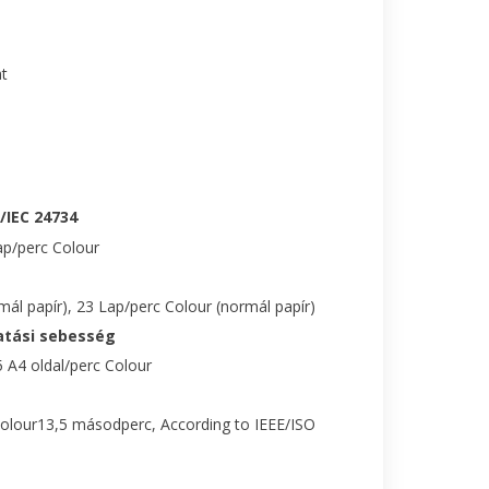
t
/IEC 24734
p/perc Colour
l papír), 23 Lap/perc Colour (normál papír)
atási sebesség
 A4 oldal/perc Colour
lour13,5 másodperc, According to IEEE/ISO