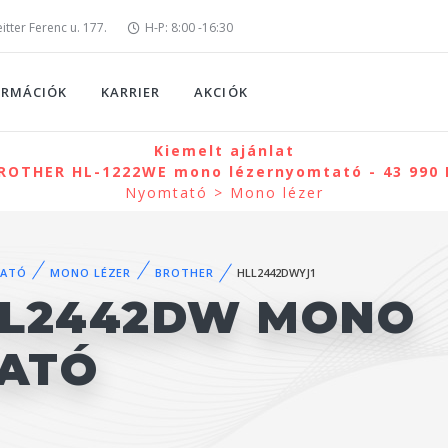
tter Ferenc u. 177.
H-P: 8:00 -16:30
ORMÁCIÓK
KARRIER
AKCIÓK
Kiemelt ajánlat
ROTHER HL-1222WE mono lézernyomtató - 43 990 
Nyomtató > Mono lézer
ATÓ
MONO LÉZER
BROTHER
HLL2442DWYJ1
-L2442DW MONO
ATÓ