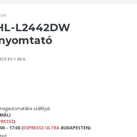
ézer
HL-L2442DW
rnyomtató
213 Ft + ÁFA
agautomatába szállítjuk
RMÁL)
PRESSZ
)
0 - 17:00 (
EXPRESSZ ULTRA
BUDAPESTEN)
eted