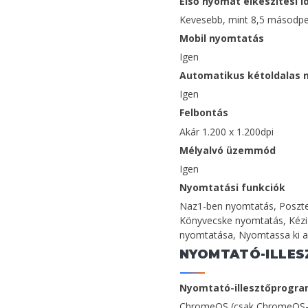
Első nyomat elkészítési i
Kevesebb, mint 8,5 másodpe
Mobil nyomtatás
Igen
Automatikus kétoldalas 
Igen
Felbontás
Akár 1.200 x 1.200dpi
Mélyalvó üzemmód
Igen
Nyomtatási funkciók
Naz1-ben nyomtatás, Poszte
Könyvecske nyomtatás, Kézi 
nyomtatása, Nyomtassa ki a 
NYOMTATÓ-ILLE
Nyomtató-illesztőprogr
ChromeOS (csak ChromeOS-en