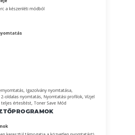
deje
rc a készenléti módból
nyomtatás
rnyomtatás, Igazolvány nyomtatása,
2-oldalas nyomtatás, Nyomtatási profilok, Vízjel
teljes értesítést, Toner Save Mód
SZTŐPROGRAMOK
amok
 keresztül támogatja a közvetlen nyomtatást),