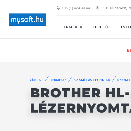
+36 (1) 424 99 44
1131 Budapest, Rei
TERMÉKEK
KERESŐK
INF
B
CÍMLAP
TERMÉKEK
SZÁMÍTÁSTECHNIKA
NYOMT
BROTHER HL
LÉZERNYOMT