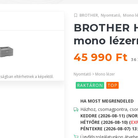
BROTHER,
Nyomtató,
Mono l
BROTHER 
mono léze
45 990 Ft
36 
Nyomtató > Mono lézer
lóságban eltérhetnek a képektől.
RAKTÁRON
TOP
HA MOST MEGRENDELED
Házhoz, csomagpontra, csom
KEDDRE (2026-08-11) (NO
HÉTFŐRE (2026-08-10) (
EX
PÉNTEKRE (2026-08-07) 13:0
Ügyfélszolgálatunkon átveh