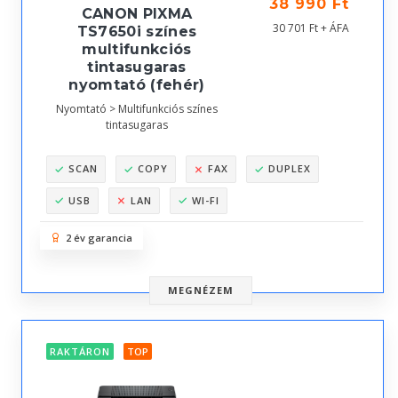
38 990 Ft
CANON PIXMA
30 701 Ft + ÁFA
TS7650i színes
multifunkciós
tintasugaras
nyomtató (fehér)
Nyomtató > Multifunkciós színes
tintasugaras
SCAN
COPY
FAX
DUPLEX
USB
LAN
WI-FI
2 év garancia
MEGNÉZEM
RAKTÁRON
TOP