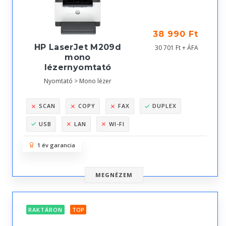
38 990 Ft
HP LaserJet M209d
30 701 Ft + ÁFA
mono
lézernyomtató
Nyomtató > Mono lézer
SCAN
COPY
FAX
DUPLEX
USB
LAN
WI-FI
1 év garancia
MEGNÉZEM
RAKTÁRON
TOP