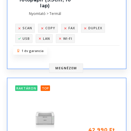
lap)
Nyomtató > Termál
SCAN
COPY
FAX
DUPLEX
USB
LAN
WI-FI
1 év garancia
MEGNÉZEM
RAKTÁRON
TOP
42 990 Ft