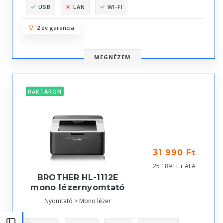
USB
LAN
WI-FI
2 év garancia
MEGNÉZEM
RAKTÁRON
31 990 Ft
25 189 Ft + ÁFA
BROTHER HL-1112E
mono lézernyomtató
Nyomtató > Mono lézer