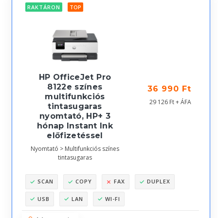
RAKTÁRON
TOP
HP OfficeJet Pro
8122e színes
36 990 Ft
multifunkciós
29 126 Ft + ÁFA
tintasugaras
nyomtató, HP+ 3
hónap Instant Ink
előfizetéssel
Nyomtató > Multifunkciós színes
tintasugaras
SCAN
COPY
FAX
DUPLEX
USB
LAN
WI-FI