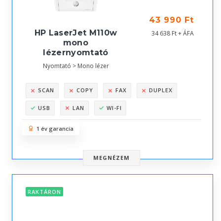
43 990 Ft
HP LaserJet M110w
34 638 Ft + ÁFA
mono
lézernyomtató
Nyomtató > Mono lézer
SCAN
COPY
FAX
DUPLEX
USB
LAN
WI-FI
1 év garancia
MEGNÉZEM
RAKTÁRON