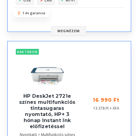
USB
LAN
WI-FI
1 év garancia
MEGNÉZEM
RAKTÁRON
HP DeskJet 2721e
16 990 Ft
színes multifunkciós
tintasugaras
13 378 Ft + ÁFA
nyomtató, HP+ 3
hónap Instant Ink
előfizetéssel
Nyomtató > Multifunkciós színes