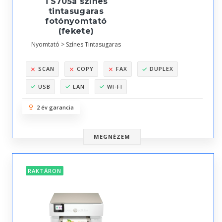
TS705a színes
tintasugaras
fotónyomtató
(fekete)
Nyomtató > Színes Tintasugaras
SCAN
COPY
FAX
DUPLEX
USB
LAN
WI-FI
2 év garancia
MEGNÉZEM
RAKTÁRON