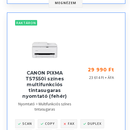
MEGNÉZEM
RAKTÁRON
29 990 Ft
CANON PIXMA
23 614 Ft + ÁFA
TS7550i színes
multifunkciós
tintasugaras
nyomtató (fehér)
Nyomtató > Multifunkciós színes
tintasugaras
SCAN
COPY
FAX
DUPLEX