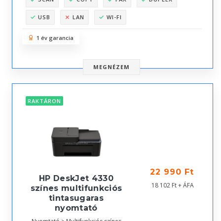
USB
LAN
WI-FI
1 év garancia
MEGNÉZEM
RAKTÁRON
22 990 Ft
HP DeskJet 4330
18 102 Ft + ÁFA
színes multifunkciós
tintasugaras
nyomtató