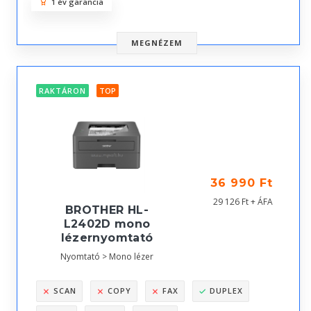
1 év garancia
MEGNÉZEM
RAKTÁRON
TOP
36 990 Ft
29 126 Ft + ÁFA
BROTHER HL-
L2402D mono
lézernyomtató
Nyomtató > Mono lézer
SCAN
COPY
FAX
DUPLEX