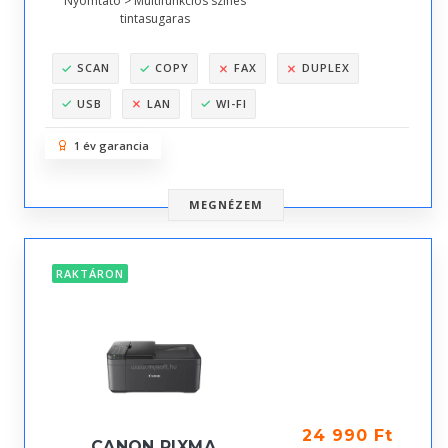
Nyomtató > Multifunkciós színes
tintasugaras
SCAN
COPY
FAX
DUPLEX
USB
LAN
WI-FI
1 év garancia
MEGNÉZEM
RAKTÁRON
24 990 Ft
CANON PIXMA