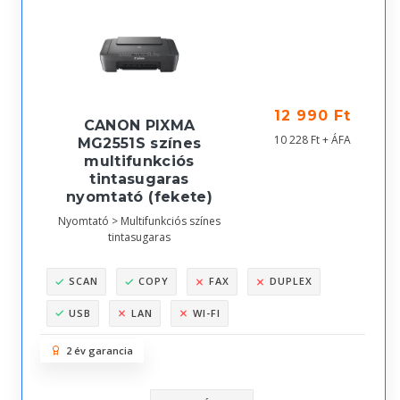
12 990 Ft
CANON PIXMA
10 228 Ft + ÁFA
MG2551S színes
multifunkciós
tintasugaras
nyomtató (fekete)
Nyomtató > Multifunkciós színes
tintasugaras
SCAN
COPY
FAX
DUPLEX
USB
LAN
WI-FI
2 év garancia