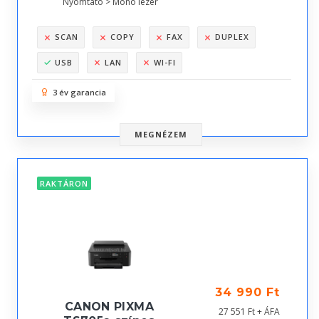
Nyomtató > Mono lézer
SCAN
COPY
FAX
DUPLEX
USB
LAN
WI-FI
3 év garancia
MEGNÉZEM
RAKTÁRON
34 990 Ft
CANON PIXMA
27 551 Ft + ÁFA