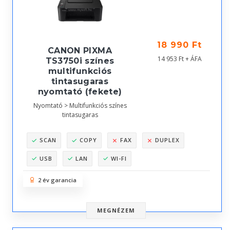
18 990 Ft
CANON PIXMA
14 953 Ft + ÁFA
TS3750i színes
multifunkciós
tintasugaras
nyomtató (fekete)
Nyomtató > Multifunkciós színes
tintasugaras
SCAN
COPY
FAX
DUPLEX
USB
LAN
WI-FI
2 év garancia
MEGNÉZEM