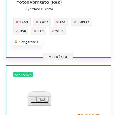
fotónyomtató (kék)
Nyomtató > Termál
SCAN
COPY
FAX
DUPLEX
USB
LAN
WI-FI
1 év garancia
MEGNÉZEM
RAKTÁRON