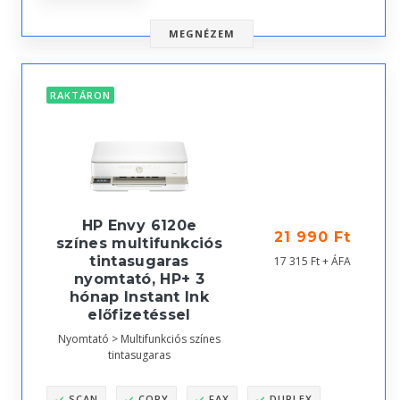
MEGNÉZEM
RAKTÁRON
HP Envy 6120e
21 990 Ft
színes multifunkciós
tintasugaras
17 315 Ft + ÁFA
nyomtató, HP+ 3
hónap Instant Ink
előfizetéssel
Nyomtató > Multifunkciós színes
tintasugaras
SCAN
COPY
FAX
DUPLEX