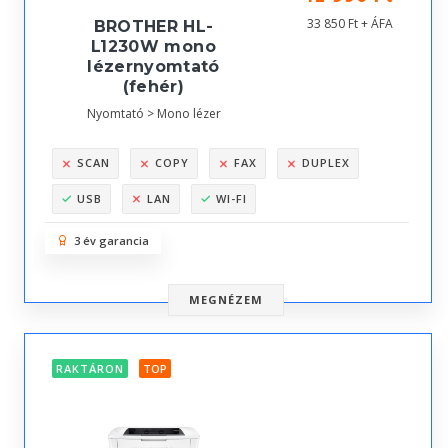
33 850 Ft + ÁFA
BROTHER HL-
L1230W mono
lézernyomtató
(fehér)
Nyomtató > Mono lézer
SCAN
COPY
FAX
DUPLEX
USB
LAN
WI-FI
3 év garancia
MEGNÉZEM
RAKTÁRON
TOP