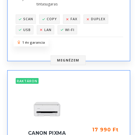
tintasugaras
SCAN
COPY
FAX
DUPLEX
USB
LAN
WI-FI
1 év garancia
MEGNÉZEM
RAKTÁRON
17 990 Ft
CANON PIXMA