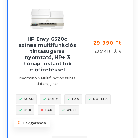
HP Envy 6520e
29 990 Ft
színes multifunkciós
tintasugaras
23 614 Ft + ÁFA
nyomtató, HP+ 3
hónap Instant Ink
előfizetéssel
Nyomtató > Multifunkciós színes
tintasugaras
SCAN
COPY
FAX
DUPLEX
USB
LAN
WI-FI
1 év garancia