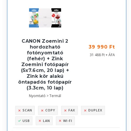
CANON Zoemini 2
hordozható
39 990 Ft
fotónyomtató
31 488 Ft + ÁFA
(fehér) + Zink
Zoemini fotópapír
(5x7.6cm, 20 lap) +
Zink kör alakú
öntapadós fotópapír
(3.3cm, 10 lap)
Nyomtató > Termál
SCAN
COPY
FAX
DUPLEX
USB
LAN
WI-FI