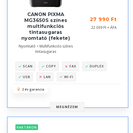
CANON PIXMA
27 990 Ft
MG3650S színes
multifunkciós
22 039 Ft + ÁFA
tintasugaras
nyomtató (fekete)
Nyomtató > Multifunkciós színes
tintasugaras
SCAN
COPY
FAX
DUPLEX
USB
LAN
WI-FI
2 év garancia
MEGNÉZEM
RAKTÁRON