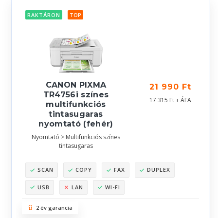
RAKTÁRON
TOP
CANON PIXMA
21 990 Ft
TR4756i színes
17 315 Ft + ÁFA
multifunkciós
tintasugaras
nyomtató (fehér)
Nyomtató > Multifunkciós színes
tintasugaras
SCAN
COPY
FAX
DUPLEX
USB
LAN
WI-FI
2 év garancia