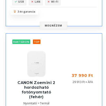
USB
LAN
WI-FI
3 év garancia
MEGNÉZEM
RAKTÁRON
TOP
37 990 Ft
29 913 Ft + ÁFA
CANON Zoemini 2
hordozható
fotónyomtató
(fehér)
Nyomtató > Termál