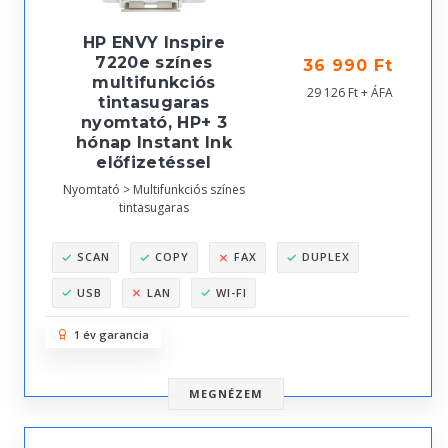
HP ENVY Inspire
7220e színes
36 990 Ft
multifunkciós
29 126 Ft + ÁFA
tintasugaras
nyomtató, HP+ 3
hónap Instant Ink
előfizetéssel
Nyomtató > Multifunkciós színes
tintasugaras
SCAN
COPY
FAX
DUPLEX
USB
LAN
WI-FI
1 év garancia
MEGNÉZEM