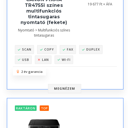
19 677 Ft + ÁFA
TR4755i színes
multifunkciós
tintasugaras
nyomtató (fekete)
Nyomtató > Multifunkciós színes
tintasugaras
SCAN
COPY
FAX
DUPLEX
USB
LAN
WI-FI
2 év garancia
MEGNÉZEM
RAKTÁRON
TOP