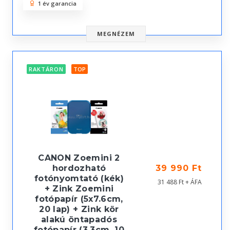
1 év garancia
MEGNÉZEM
RAKTÁRON
TOP
CANON Zoemini 2
hordozható
39 990 Ft
fotónyomtató (kék)
31 488 Ft + ÁFA
+ Zink Zoemini
fotópapír (5x7.6cm,
20 lap) + Zink kör
alakú öntapadós
fotópapír (3.3cm, 10