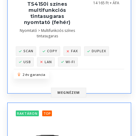
14 165 Ft + ÁFA
TS4150i színes
multifunkciós
tintasugaras
nyomtató (fehér)
Nyomtató > Multifunkciós színes
tintasugaras
SCAN
COPY
FAX
DUPLEX
USB
LAN
WI-FI
2 év garancia
MEGNÉZEM
RAKTÁRON
TOP