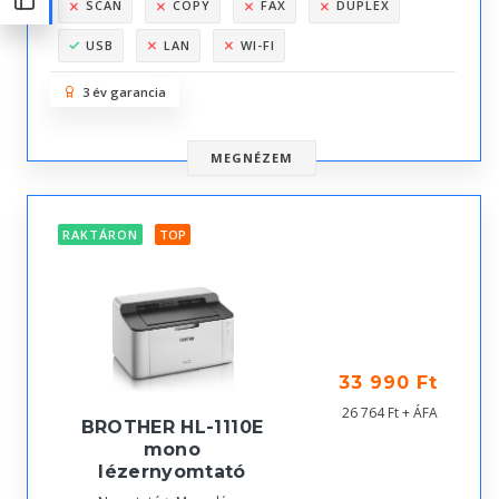
SCAN
COPY
FAX
DUPLEX
USB
LAN
WI-FI
3 év garancia
MEGNÉZEM
RAKTÁRON
TOP
33 990 Ft
26 764 Ft + ÁFA
BROTHER HL-1110E
mono
lézernyomtató