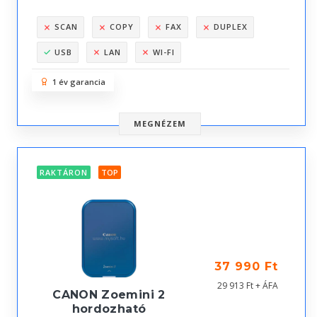
SCAN
COPY
FAX
DUPLEX
USB
LAN
WI-FI
1 év garancia
MEGNÉZEM
RAKTÁRON
TOP
37 990 Ft
29 913 Ft + ÁFA
CANON Zoemini 2
hordozható