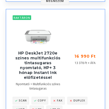
MEGNÉZEM
RAKTÁRON
HP DeskJet 2720e
16 990 Ft
színes multifunkciós
tintasugaras
13 378 Ft + ÁFA
nyomtató, HP+ 3
hónap Instant Ink
előfizetéssel
Nyomtató > Multifunkciós színes
tintasugaras
SCAN
COPY
FAX
DUPLEX