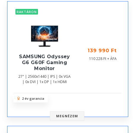
RAKTÁRON
139 990 Ft
SAMSUNG Odyssey
110 228 Ft + ÁFA
G6 G60F Gaming
Monitor
27" | 2560x1440 | IPS | 0x VGA
| 0x DVI | 1x DP | 1x HDMI
2 év garancia
MEGNÉZEM