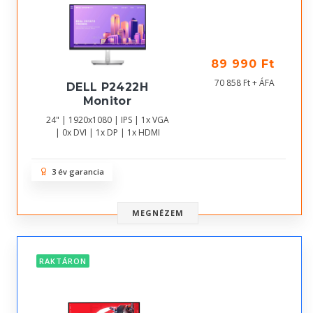
89 990 Ft
70 858 Ft + ÁFA
DELL P2422H
Monitor
24" | 1920x1080 | IPS | 1x VGA
| 0x DVI | 1x DP | 1x HDMI
3 év garancia
MEGNÉZEM
RAKTÁRON