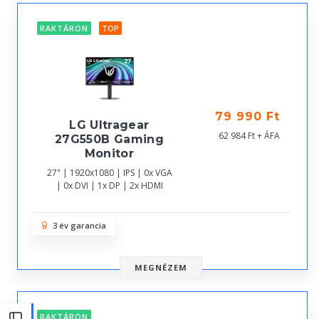
RAKTÁRON
TOP
79 990 Ft
LG Ultragear
62 984 Ft + ÁFA
27G550B Gaming
Monitor
27" | 1920x1080 | IPS | 0x VGA
| 0x DVI | 1x DP | 2x HDMI
3 év garancia
MEGNÉZEM
RAKTÁRON