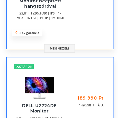
Monitor beépített
hangszóróval
23,8" | 1920x1080 | IPS | 1x
VGA | 0x DVI | 1x DP | 1x HDMI
3 év garancia
MEGNÉZEM
RAKTÁRON
189 990 Ft
149 598 Ft + ÁFA
DELL U2724DE
Monitor