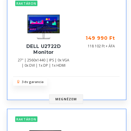
RAKTÁRON
149 990 Ft
DELL U2722D
118 102 Ft + ÁFA
Monitor
27" | 2560x1440 | IPS | 0x VGA
| 0x DVI | 1x DP | 1x HDMI
3 év garancia
MEGNÉZEM
RAKTÁRON