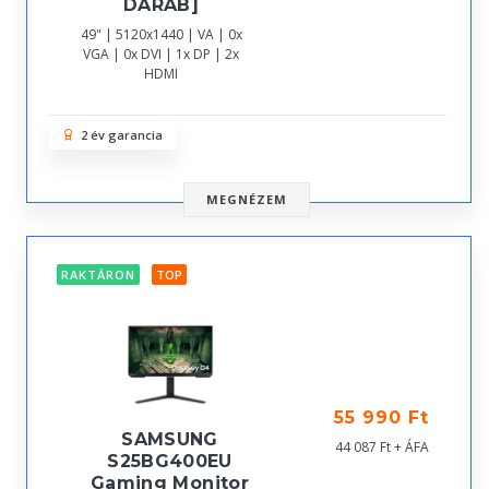
DARAB]
49" | 5120x1440 | VA | 0x
VGA | 0x DVI | 1x DP | 2x
HDMI
2 év garancia
MEGNÉZEM
RAKTÁRON
TOP
55 990 Ft
SAMSUNG
44 087 Ft + ÁFA
S25BG400EU
Gaming Monitor