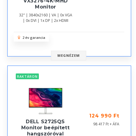
VX3276-4K-MHD
Monitor
32" | 3840x2160 | VA | 0x VGA
| 0x DVI | 1x DP | 2x HDMI
2 év garancia
MEGNÉZEM
RAKTÁRON
124 990 Ft
DELL S2725QS
98 417 Ft + ÁFA
Monitor beépített
hangszóróval