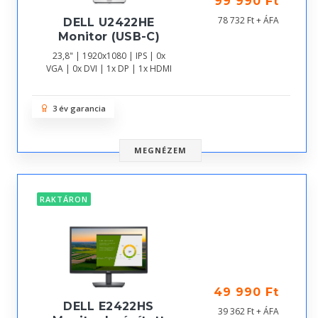
99 990 Ft
78 732 Ft + ÁFA
DELL U2422HE
Monitor (USB-C)
23,8" | 1920x1080 | IPS | 0x
VGA | 0x DVI | 1x DP | 1x HDMI
3 év garancia
MEGNÉZEM
RAKTÁRON
49 990 Ft
DELL E2422HS
39 362 Ft + ÁFA