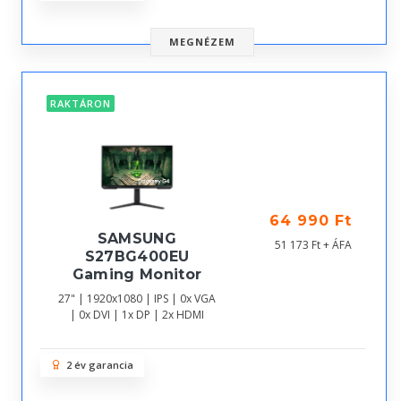
MEGNÉZEM
RAKTÁRON
64 990 Ft
SAMSUNG
51 173 Ft + ÁFA
S27BG400EU
Gaming Monitor
27" | 1920x1080 | IPS | 0x VGA
| 0x DVI | 1x DP | 2x HDMI
2 év garancia