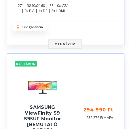
27" | 3840x2160 | IPS | 0x VGA
| 0x DVI | 1x DP | 2x HDMI
3 év garancia
MEGNÉZEM
RAKTÁRON
SAMSUNG
294 990 Ft
ViewFinity S9
232 276 Ft + ÁFA
S95UF Monitor
[BEMUTATÓ