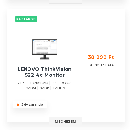
RAKTÁRON
38 990 Ft
30 701 Ft + ÁFA
LENOVO ThinkVision
S22-4e Monitor
21,5" | 1920x1080 | IPS | 1x VGA
| 0x DVI | 0x DP | 1x HDMI
3 év garancia
MEGNÉZEM