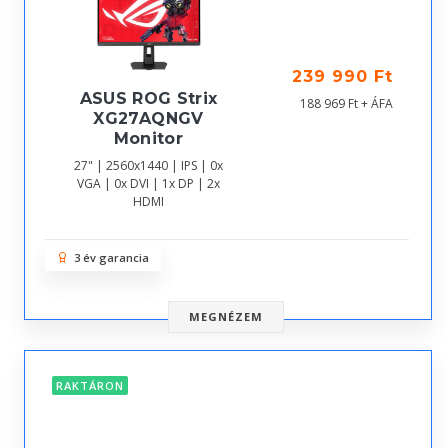
239 990 Ft
ASUS ROG Strix
188 969 Ft + ÁFA
XG27AQNGV
Monitor
27" | 2560x1440 | IPS | 0x
VGA | 0x DVI | 1x DP | 2x
HDMI
3 év garancia
MEGNÉZEM
RAKTÁRON