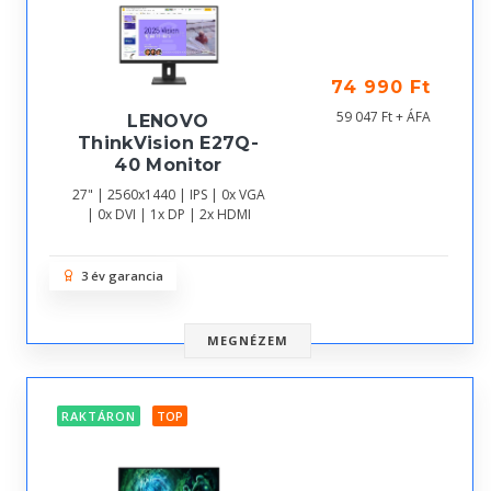
74 990 Ft
59 047 Ft + ÁFA
LENOVO
ThinkVision E27Q-
40 Monitor
27" | 2560x1440 | IPS | 0x VGA
| 0x DVI | 1x DP | 2x HDMI
3 év garancia
MEGNÉZEM
RAKTÁRON
TOP