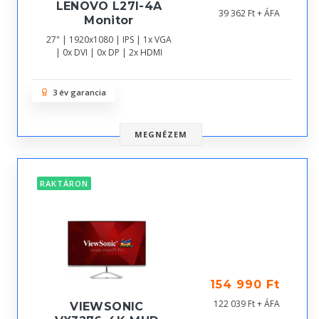
LENOVO L27I-4A
39 362 Ft + ÁFA
Monitor
27" | 1920x1080 | IPS | 1x VGA
| 0x DVI | 0x DP | 2x HDMI
3 év garancia
MEGNÉZEM
RAKTÁRON
154 990 Ft
122 039 Ft + ÁFA
VIEWSONIC