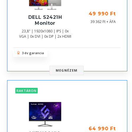
49 990 Ft
DELL S2421H
39 362 Ft + ÁFA
Monitor
23,8" | 1920x1080 | IPS | 0x
VGA | 0x DVI | 0x DP | 2x HDMI
3 év garancia
MEGNÉZEM
RAKTÁRON
64 990 Ft