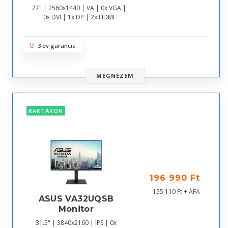
27" | 2560x1440 | VA | 0x VGA |
0x DVI | 1x DP | 2x HDMI
3 év garancia
MEGNÉZEM
RAKTÁRON
196 990 Ft
155 110 Ft + ÁFA
ASUS VA32UQSB
Monitor
31.5" | 3840x2160 | IPS | 0x