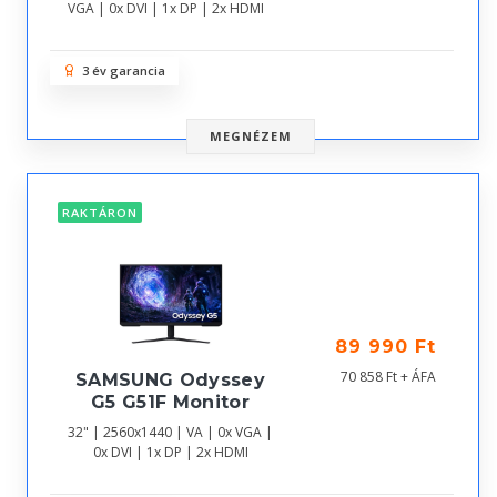
VGA | 0x DVI | 1x DP | 2x HDMI
3 év garancia
MEGNÉZEM
RAKTÁRON
89 990 Ft
70 858 Ft + ÁFA
SAMSUNG Odyssey
G5 G51F Monitor
32" | 2560x1440 | VA | 0x VGA |
0x DVI | 1x DP | 2x HDMI