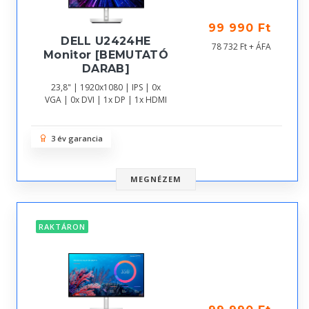
99 990 Ft
DELL U2424HE
78 732 Ft + ÁFA
Monitor [BEMUTATÓ
DARAB]
23,8" | 1920x1080 | IPS | 0x
VGA | 0x DVI | 1x DP | 1x HDMI
3 év garancia
MEGNÉZEM
RAKTÁRON