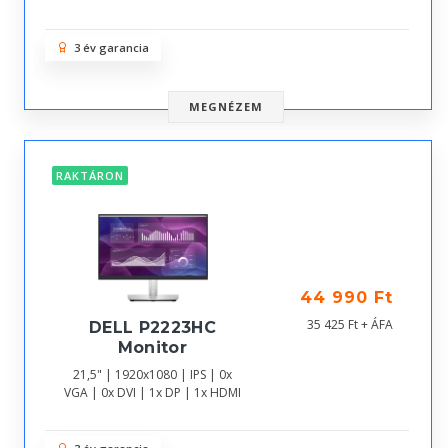
3 év garancia
MEGNÉZEM
RAKTÁRON
44 990 Ft
35 425 Ft + ÁFA
DELL P2223HC
Monitor
21,5" | 1920x1080 | IPS | 0x
VGA | 0x DVI | 1x DP | 1x HDMI