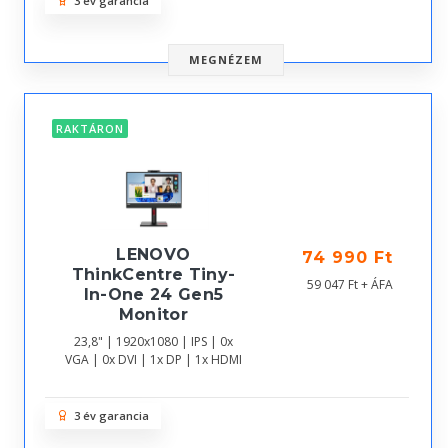
3 év garancia
MEGNÉZEM
RAKTÁRON
LENOVO
74 990 Ft
ThinkCentre Tiny-
59 047 Ft + ÁFA
In-One 24 Gen5
Monitor
23,8" | 1920x1080 | IPS | 0x
VGA | 0x DVI | 1x DP | 1x HDMI
3 év garancia