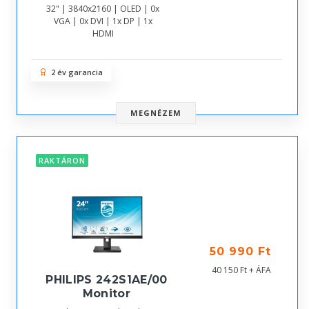
32" | 3840x2160 | OLED | 0x
VGA | 0x DVI | 1x DP | 1x
HDMI
2 év garancia
MEGNÉZEM
RAKTÁRON
50 990 Ft
40 150 Ft + ÁFA
PHILIPS 242S1AE/00
Monitor