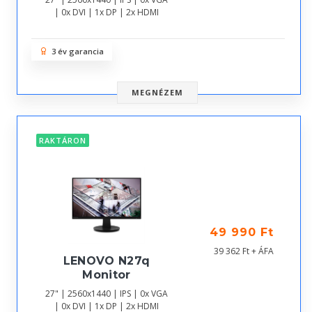
| 0x DVI | 1x DP | 2x HDMI
3 év garancia
MEGNÉZEM
RAKTÁRON
49 990 Ft
39 362 Ft + ÁFA
LENOVO N27q
Monitor
27" | 2560x1440 | IPS | 0x VGA
| 0x DVI | 1x DP | 2x HDMI