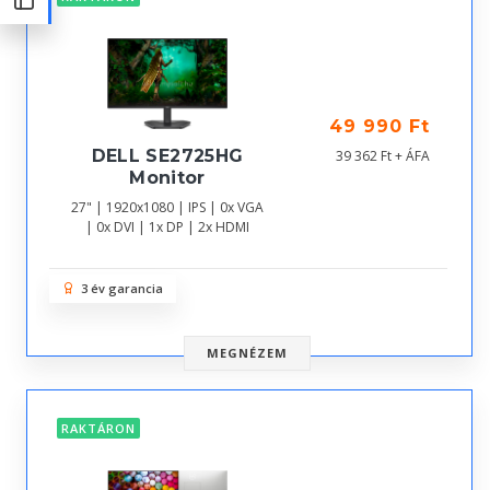
49 990 Ft
DELL SE2725HG
39 362 Ft + ÁFA
Monitor
27" | 1920x1080 | IPS | 0x VGA
| 0x DVI | 1x DP | 2x HDMI
3 év garancia
MEGNÉZEM
RAKTÁRON