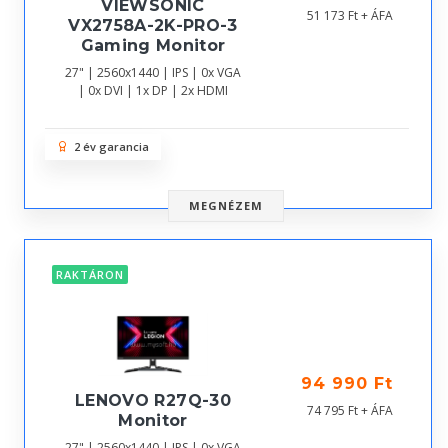
VIEWSONIC
51 173 Ft + ÁFA
VX2758A-2K-PRO-3
Gaming Monitor
27" | 2560x1440 | IPS | 0x VGA
| 0x DVI | 1x DP | 2x HDMI
2 év garancia
MEGNÉZEM
RAKTÁRON
94 990 Ft
LENOVO R27Q-30
74 795 Ft + ÁFA
Monitor
27" | 2560x1440 | IPS | 0x VGA