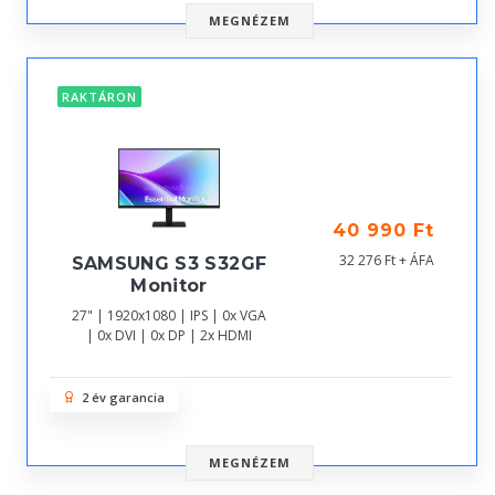
MEGNÉZEM
RAKTÁRON
40 990 Ft
32 276 Ft + ÁFA
SAMSUNG S3 S32GF
Monitor
27" | 1920x1080 | IPS | 0x VGA
| 0x DVI | 0x DP | 2x HDMI
2 év garancia
MEGNÉZEM