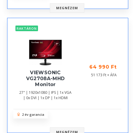
MEGNÉZEM
RAKTÁRON
64 990 Ft
VIEWSONIC
51 173 Ft + ÁFA
VG2708A-MHD
Monitor
27" | 1920x1080 | IPS | 1x VGA
| 0x DVI | 1x DP | 1x HDMI
2 év garancia
MEGNÉZEM