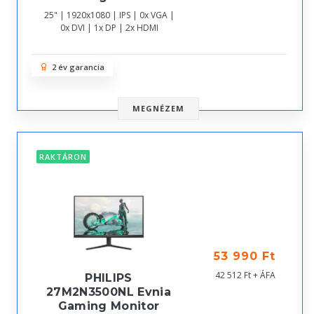
25" | 1920x1080 | IPS | 0x VGA |
0x DVI | 1x DP | 2x HDMI
2 év garancia
MEGNÉZEM
RAKTÁRON
53 990 Ft
42 512 Ft + ÁFA
PHILIPS
27M2N3500NL Evnia
Gaming Monitor