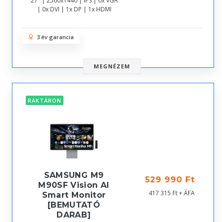
27" | 2560x1440 | IPS | 0x VGA
| 0x DVI | 1x DP | 1x HDMI
3 év garancia
MEGNÉZEM
RAKTÁRON
SAMSUNG M9
529 990 Ft
M90SF Vision AI
417 315 Ft + ÁFA
Smart Monitor
[BEMUTATÓ
DARAB]