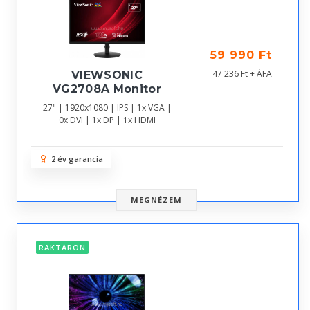
59 990 Ft
47 236 Ft + ÁFA
VIEWSONIC
VG2708A Monitor
27" | 1920x1080 | IPS | 1x VGA |
0x DVI | 1x DP | 1x HDMI
2 év garancia
MEGNÉZEM
RAKTÁRON