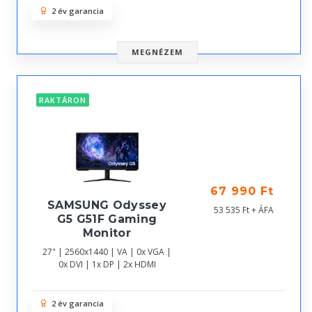
2 év garancia
MEGNÉZEM
RAKTÁRON
67 990 Ft
SAMSUNG Odyssey
53 535 Ft + ÁFA
G5 G51F Gaming
Monitor
27" | 2560x1440 | VA | 0x VGA |
0x DVI | 1x DP | 2x HDMI
2 év garancia