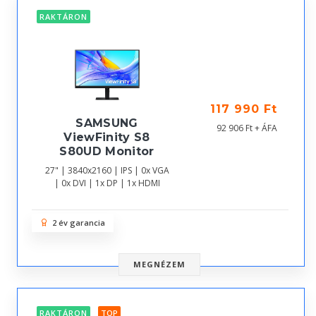
RAKTÁRON
117 990 Ft
SAMSUNG
92 906 Ft + ÁFA
ViewFinity S8
S80UD Monitor
27" | 3840x2160 | IPS | 0x VGA
| 0x DVI | 1x DP | 1x HDMI
2 év garancia
MEGNÉZEM
RAKTÁRON
TOP