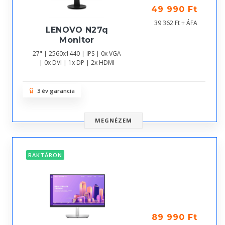
49 990 Ft
39 362 Ft + ÁFA
LENOVO N27q
Monitor
27" | 2560x1440 | IPS | 0x VGA
| 0x DVI | 1x DP | 2x HDMI
3 év garancia
MEGNÉZEM
RAKTÁRON
89 990 Ft