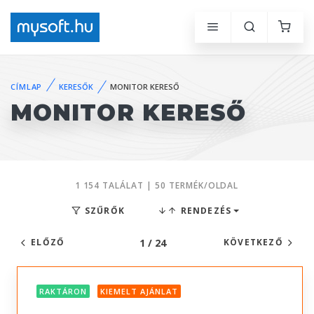
CÍMLAP
KERESŐK
MONITOR KERESŐ
MONITOR KERESŐ
1 154 TALÁLAT | 50 TERMÉK/OLDAL
SZŰRŐK
RENDEZÉS
1 / 24
ELŐZŐ
KÖVETKEZŐ
RAKTÁRON
KIEMELT AJÁNLAT