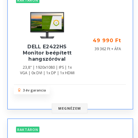
RAKTÁRON
49 990 Ft
DELL E2422HS
39 362 Ft + ÁFA
Monitor beépített
hangszóróval
23,8" | 1920x1080 | IPS | 1x
VGA | 0x DVI | 1x DP | 1x HDMI
3 év garancia
MEGNÉZEM
RAKTÁRON