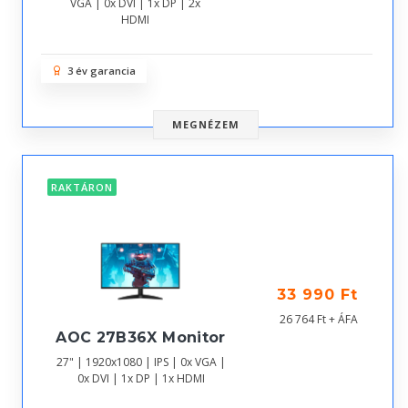
VGA | 0x DVI | 1x DP | 2x
HDMI
3 év garancia
MEGNÉZEM
RAKTÁRON
33 990 Ft
26 764 Ft + ÁFA
AOC 27B36X Monitor
27" | 1920x1080 | IPS | 0x VGA |
0x DVI | 1x DP | 1x HDMI