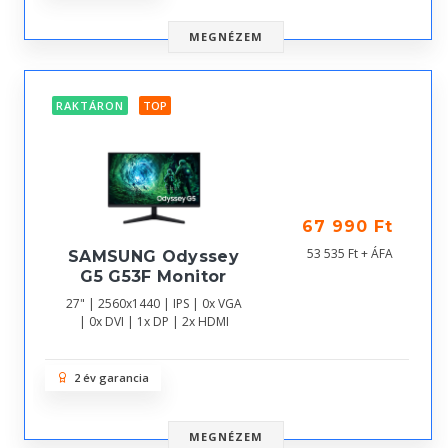
MEGNÉZEM
RAKTÁRON
TOP
67 990 Ft
53 535 Ft + ÁFA
SAMSUNG Odyssey
G5 G53F Monitor
27" | 2560x1440 | IPS | 0x VGA
| 0x DVI | 1x DP | 2x HDMI
2 év garancia
MEGNÉZEM