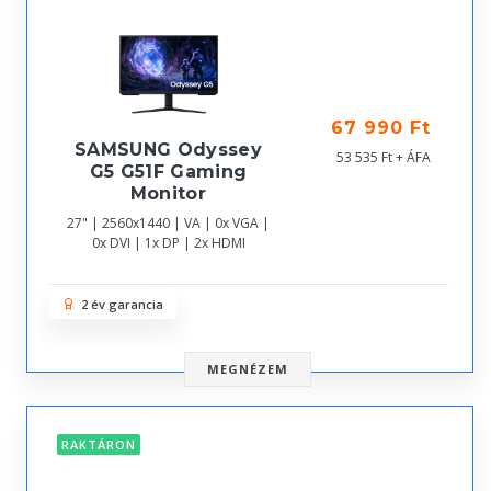
67 990 Ft
SAMSUNG Odyssey
53 535 Ft + ÁFA
G5 G51F Gaming
Monitor
27" | 2560x1440 | VA | 0x VGA |
0x DVI | 1x DP | 2x HDMI
2 év garancia
MEGNÉZEM
RAKTÁRON