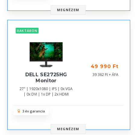
MEGNÉZEM
RAKTÁRON
49 990 Ft
DELL SE2725HG
39 362 Ft + ÁFA
Monitor
27" | 1920x1080 | IPS | 0x VGA
| 0x DVI | 1x DP | 2x HDMI
3 év garancia
MEGNÉZEM