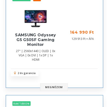
164 990 Ft
SAMSUNG Odyssey
129 913 Ft + ÁFA
G5 G50SF Gaming
Monitor
27" | 2560x1440 | OLED | 0x
VGA | 0x DVI | 1x DP | 1x
HDMI
2 év garancia
MEGNÉZEM
RAKTÁRON