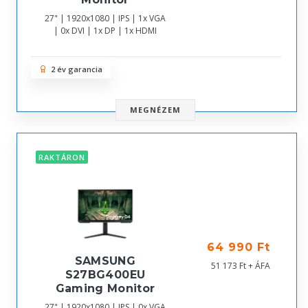
27" | 1920x1080 | IPS | 1x VGA
| 0x DVI | 1x DP | 1x HDMI
2 év garancia
MEGNÉZEM
RAKTÁRON
64 990 Ft
SAMSUNG
51 173 Ft + ÁFA
S27BG400EU
Gaming Monitor
27" | 1920x1080 | IPS | 0x VGA