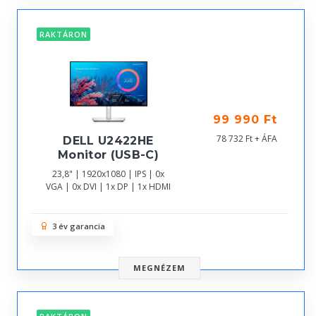
RAKTÁRON
99 990 Ft
78 732 Ft + ÁFA
DELL U2422HE
Monitor (USB-C)
23,8" | 1920x1080 | IPS | 0x
VGA | 0x DVI | 1x DP | 1x HDMI
3 év garancia
MEGNÉZEM