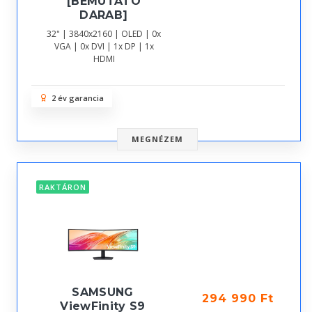
[BEMUTATÓ
DARAB]
32" | 3840x2160 | OLED | 0x
VGA | 0x DVI | 1x DP | 1x
HDMI
2 év garancia
MEGNÉZEM
RAKTÁRON
SAMSUNG
294 990 Ft
ViewFinity S9