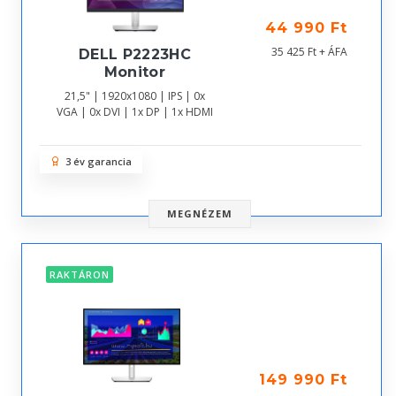
44 990 Ft
35 425 Ft + ÁFA
DELL P2223HC
Monitor
21,5" | 1920x1080 | IPS | 0x
VGA | 0x DVI | 1x DP | 1x HDMI
3 év garancia
MEGNÉZEM
RAKTÁRON
149 990 Ft