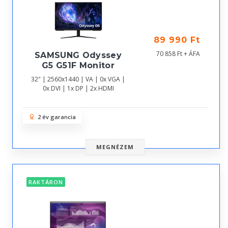
89 990 Ft
70 858 Ft + ÁFA
SAMSUNG Odyssey
G5 G51F Monitor
32" | 2560x1440 | VA | 0x VGA |
0x DVI | 1x DP | 2x HDMI
2 év garancia
MEGNÉZEM
RAKTÁRON