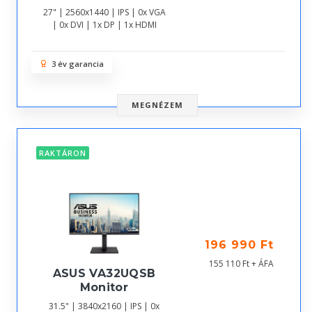
27" | 2560x1440 | IPS | 0x VGA
| 0x DVI | 1x DP | 1x HDMI
3 év garancia
MEGNÉZEM
RAKTÁRON
196 990 Ft
155 110 Ft + ÁFA
ASUS VA32UQSB
Monitor
31.5" | 3840x2160 | IPS | 0x