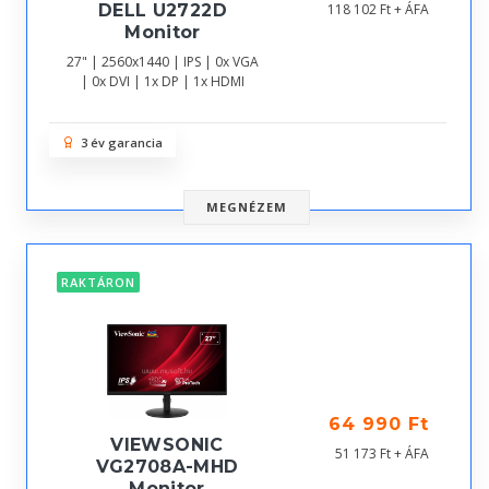
DELL U2722D
118 102 Ft + ÁFA
Monitor
27" | 2560x1440 | IPS | 0x VGA
| 0x DVI | 1x DP | 1x HDMI
3 év garancia
MEGNÉZEM
RAKTÁRON
64 990 Ft
VIEWSONIC
51 173 Ft + ÁFA
VG2708A-MHD
Monitor