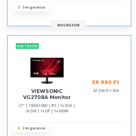
3 év garancia
MEGNÉZEM
RAKTÁRON
59 990 Ft
47 236 Ft + ÁFA
VIEWSONIC
VG2708A Monitor
27" | 1920x1080 | IPS | 1x VGA |
0x DVI | 1x DP | 1x HDMI
2 év garancia