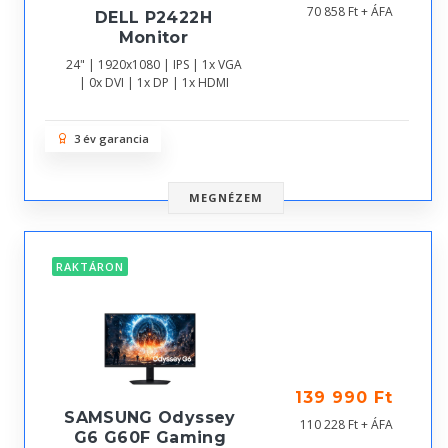
70 858 Ft + ÁFA
DELL P2422H
Monitor
24" | 1920x1080 | IPS | 1x VGA
| 0x DVI | 1x DP | 1x HDMI
3 év garancia
MEGNÉZEM
RAKTÁRON
139 990 Ft
SAMSUNG Odyssey
110 228 Ft + ÁFA
G6 G60F Gaming