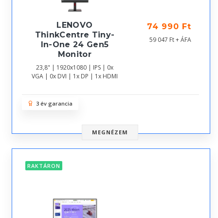
LENOVO
74 990 Ft
ThinkCentre Tiny-
59 047 Ft + ÁFA
In-One 24 Gen5
Monitor
23,8" | 1920x1080 | IPS | 0x
VGA | 0x DVI | 1x DP | 1x HDMI
3 év garancia
MEGNÉZEM
RAKTÁRON