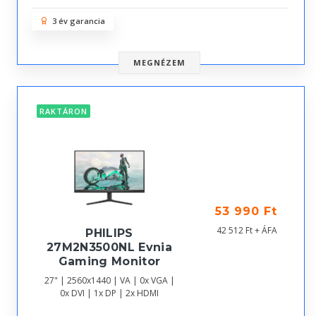
3 év garancia
MEGNÉZEM
RAKTÁRON
53 990 Ft
42 512 Ft + ÁFA
PHILIPS
27M2N3500NL Evnia
Gaming Monitor
27" | 2560x1440 | VA | 0x VGA |
0x DVI | 1x DP | 2x HDMI