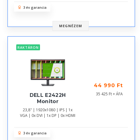
3 év garancia
MEGNÉZEM
RAKTÁRON
44 990 Ft
35 425 Ft + ÁFA
DELL E2422H
Monitor
23,8" | 1920x1080 | IPS | 1x
VGA | 0x DVI | 1x DP | 0x HDMI
3 év garancia