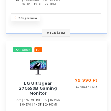
| 0x DVI | 1x DP | 2x HDMI
2 év garancia
MEGNÉZEM
RAKTÁRON
TOP
79 990 Ft
LG Ultragear
62 984 Ft + ÁFA
27G550B Gaming
Monitor
27" | 1920x1080 | IPS | 0x VGA
| 0x DVI | 1x DP | 2x HDMI