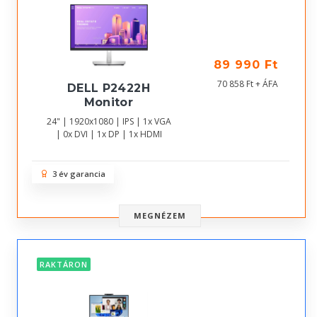
89 990 Ft
70 858 Ft + ÁFA
DELL P2422H
Monitor
24" | 1920x1080 | IPS | 1x VGA
| 0x DVI | 1x DP | 1x HDMI
3 év garancia
MEGNÉZEM
RAKTÁRON