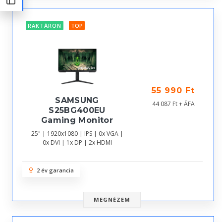
RAKTÁRON
TOP
55 990 Ft
SAMSUNG
44 087 Ft + ÁFA
S25BG400EU
Gaming Monitor
25" | 1920x1080 | IPS | 0x VGA |
0x DVI | 1x DP | 2x HDMI
2 év garancia
MEGNÉZEM