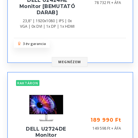
DELL U2424HE
78 732 Ft + ÁFA
Monitor [BEMUTATÓ
DARAB]
23,8" | 1920x1080 | IPS | 0x
VGA | 0x DVI | 1x DP | 1x HDMI
3 év garancia
MEGNÉZEM
RAKTÁRON
189 990 Ft
149 598 Ft + ÁFA
DELL U2724DE
Monitor