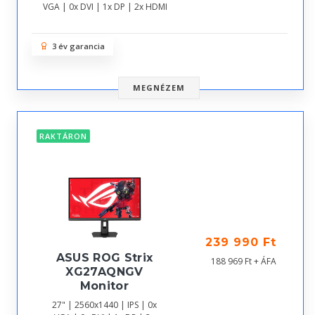
VGA | 0x DVI | 1x DP | 2x HDMI
3 év garancia
MEGNÉZEM
RAKTÁRON
239 990 Ft
ASUS ROG Strix
188 969 Ft + ÁFA
XG27AQNGV
Monitor
27" | 2560x1440 | IPS | 0x