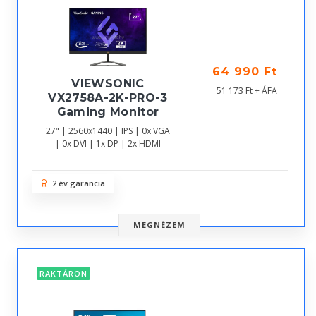
64 990 Ft
VIEWSONIC
51 173 Ft + ÁFA
VX2758A-2K-PRO-3
Gaming Monitor
27" | 2560x1440 | IPS | 0x VGA
| 0x DVI | 1x DP | 2x HDMI
2 év garancia
MEGNÉZEM
RAKTÁRON