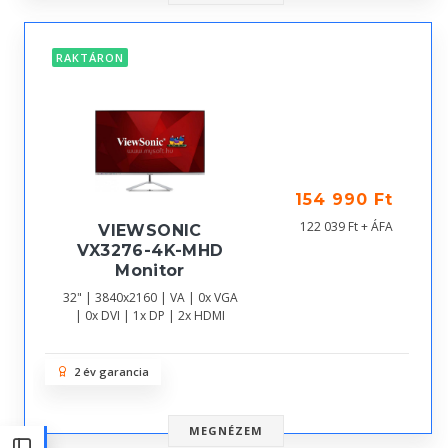
RAKTÁRON
154 990 Ft
122 039 Ft + ÁFA
VIEWSONIC
VX3276-4K-MHD
Monitor
32" | 3840x2160 | VA | 0x VGA
| 0x DVI | 1x DP | 2x HDMI
2 év garancia
MEGNÉZEM