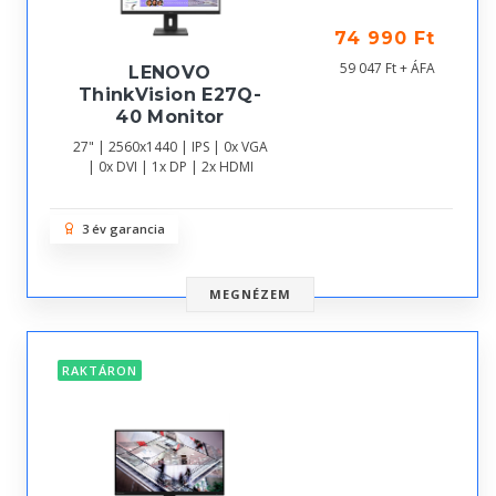
74 990 Ft
59 047 Ft + ÁFA
LENOVO
ThinkVision E27Q-
40 Monitor
27" | 2560x1440 | IPS | 0x VGA
| 0x DVI | 1x DP | 2x HDMI
3 év garancia
MEGNÉZEM
RAKTÁRON