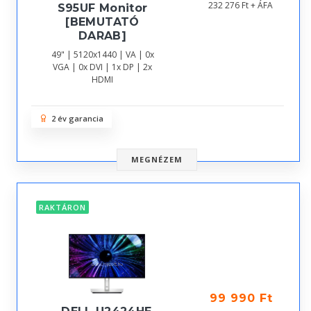
232 276 Ft + ÁFA
S95UF Monitor
[BEMUTATÓ
DARAB]
49" | 5120x1440 | VA | 0x
VGA | 0x DVI | 1x DP | 2x
HDMI
2 év garancia
MEGNÉZEM
RAKTÁRON
99 990 Ft