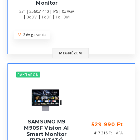
Monitor
27" | 2560x1440 | IPS | 0x VGA
| 0x DVI | 1x DP | 1x HDMI
2 év garancia
MEGNÉZEM
RAKTÁRON
SAMSUNG M9
529 990 Ft
M90SF Vision AI
417 315 Ft + ÁFA
Smart Monitor