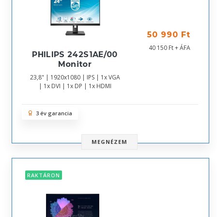
50 990 Ft
40 150 Ft + ÁFA
PHILIPS 242S1AE/00
Monitor
23,8" | 1920x1080 | IPS | 1x VGA
| 1x DVI | 1x DP | 1x HDMI
3 év garancia
MEGNÉZEM
RAKTÁRON