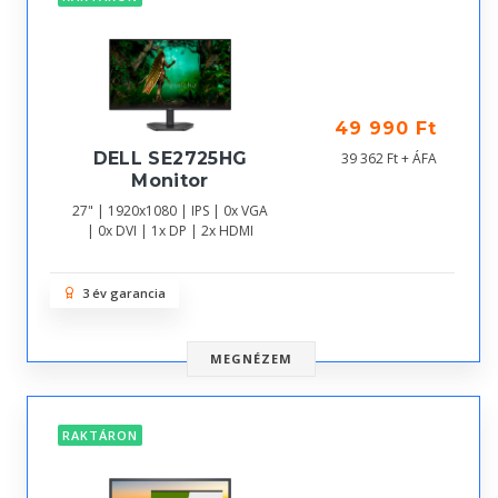
49 990 Ft
DELL SE2725HG
39 362 Ft + ÁFA
Monitor
27" | 1920x1080 | IPS | 0x VGA
| 0x DVI | 1x DP | 2x HDMI
3 év garancia
MEGNÉZEM
RAKTÁRON