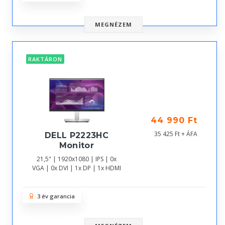
MEGNÉZEM
RAKTÁRON
44 990 Ft
35 425 Ft + ÁFA
DELL P2223HC
Monitor
21,5" | 1920x1080 | IPS | 0x
VGA | 0x DVI | 1x DP | 1x HDMI
3 év garancia