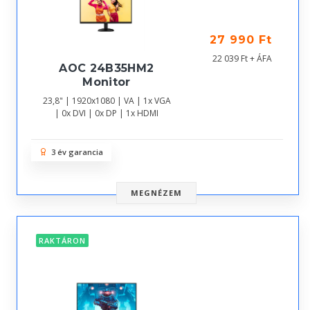
27 990 Ft
22 039 Ft + ÁFA
AOC 24B35HM2
Monitor
23,8" | 1920x1080 | VA | 1x VGA
| 0x DVI | 0x DP | 1x HDMI
3 év garancia
MEGNÉZEM
RAKTÁRON