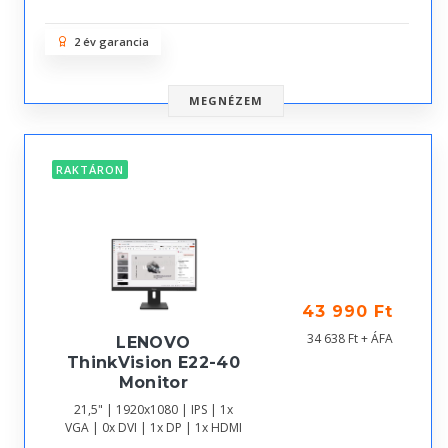
2 év garancia
MEGNÉZEM
RAKTÁRON
43 990 Ft
34 638 Ft + ÁFA
LENOVO
ThinkVision E22-40
Monitor
21,5" | 1920x1080 | IPS | 1x
VGA | 0x DVI | 1x DP | 1x HDMI