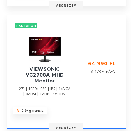
MEGNÉZEM
RAKTÁRON
64 990 Ft
VIEWSONIC
51 173 Ft + ÁFA
VG2708A-MHD
Monitor
27" | 1920x1080 | IPS | 1x VGA
| 0x DVI | 1x DP | 1x HDMI
2 év garancia
MEGNÉZEM