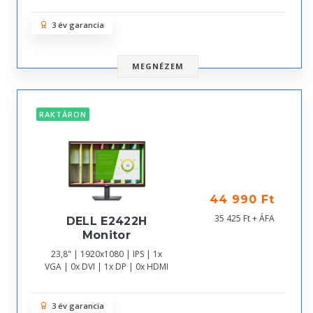
3 év garancia
MEGNÉZEM
RAKTÁRON
44 990 Ft
35 425 Ft + ÁFA
DELL E2422H
Monitor
23,8" | 1920x1080 | IPS | 1x
VGA | 0x DVI | 1x DP | 0x HDMI
3 év garancia