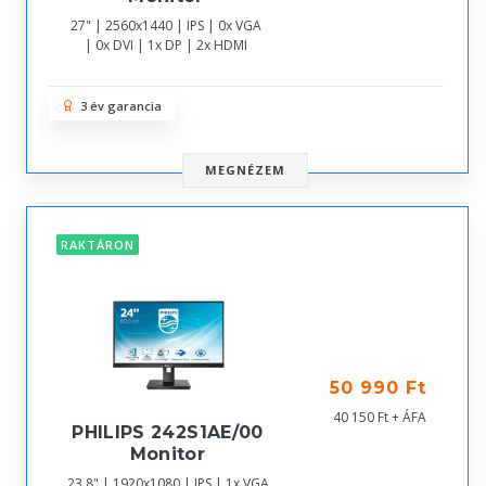
27" | 2560x1440 | IPS | 0x VGA
| 0x DVI | 1x DP | 2x HDMI
3 év garancia
MEGNÉZEM
RAKTÁRON
50 990 Ft
40 150 Ft + ÁFA
PHILIPS 242S1AE/00
Monitor
23,8" | 1920x1080 | IPS | 1x VGA