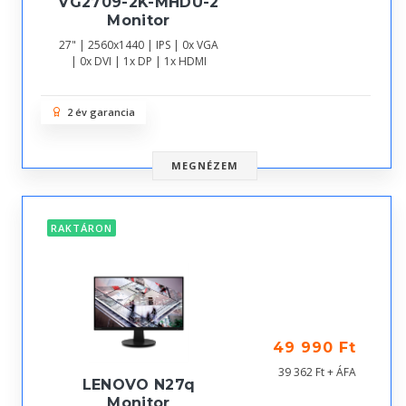
VG2709-2K-MHDU-2
Monitor
27" | 2560x1440 | IPS | 0x VGA
| 0x DVI | 1x DP | 1x HDMI
2 év garancia
MEGNÉZEM
RAKTÁRON
49 990 Ft
39 362 Ft + ÁFA
LENOVO N27q
Monitor