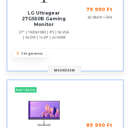
79 990 Ft
LG Ultragear
62 984 Ft + ÁFA
27G550B Gaming
Monitor
27" | 1920x1080 | IPS | 0x VGA
| 0x DVI | 1x DP | 2x HDMI
3 év garancia
MEGNÉZEM
RAKTÁRON
89 990 Ft