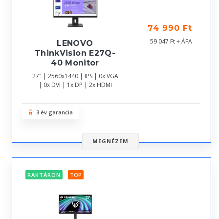
74 990 Ft
59 047 Ft + ÁFA
LENOVO
ThinkVision E27Q-
40 Monitor
27" | 2560x1440 | IPS | 0x VGA
| 0x DVI | 1x DP | 2x HDMI
3 év garancia
MEGNÉZEM
RAKTÁRON
TOP