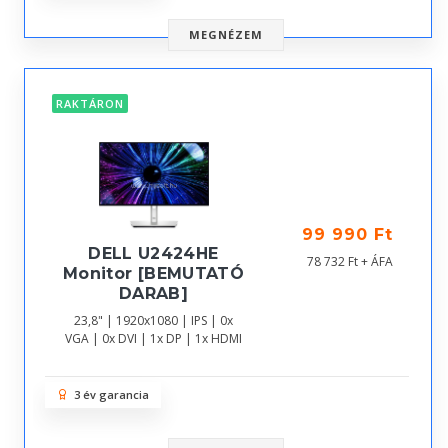
MEGNÉZEM
RAKTÁRON
99 990 Ft
DELL U2424HE
78 732 Ft + ÁFA
Monitor [BEMUTATÓ
DARAB]
23,8" | 1920x1080 | IPS | 0x
VGA | 0x DVI | 1x DP | 1x HDMI
3 év garancia