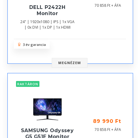
70 858 Ft + ÁFA
DELL P2422H
Monitor
24" | 1920x1080 | IPS | 1x VGA
| 0x DVI | 1x DP | 1x HDMI
3 év garancia
MEGNÉZEM
RAKTÁRON
89 990 Ft
70 858 Ft + ÁFA
SAMSUNG Odyssey
G5 G51F Monitor