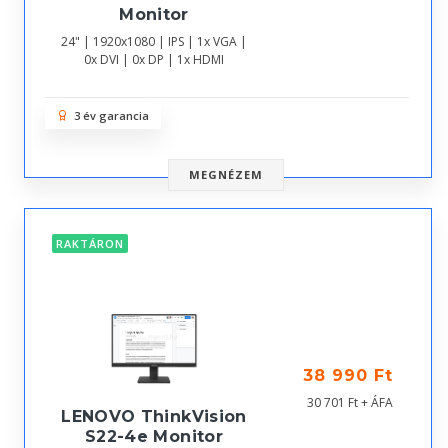
Monitor
24" | 1920x1080 | IPS | 1x VGA |
0x DVI | 0x DP | 1x HDMI
3 év garancia
MEGNÉZEM
RAKTÁRON
38 990 Ft
30 701 Ft + ÁFA
LENOVO ThinkVision
S22-4e Monitor