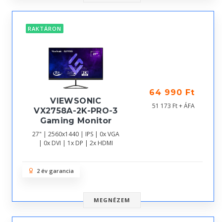
RAKTÁRON
64 990 Ft
VIEWSONIC
51 173 Ft + ÁFA
VX2758A-2K-PRO-3
Gaming Monitor
27" | 2560x1440 | IPS | 0x VGA
| 0x DVI | 1x DP | 2x HDMI
2 év garancia
MEGNÉZEM