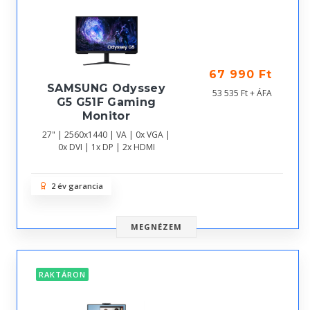
67 990 Ft
SAMSUNG Odyssey
53 535 Ft + ÁFA
G5 G51F Gaming
Monitor
27" | 2560x1440 | VA | 0x VGA |
0x DVI | 1x DP | 2x HDMI
2 év garancia
MEGNÉZEM
RAKTÁRON