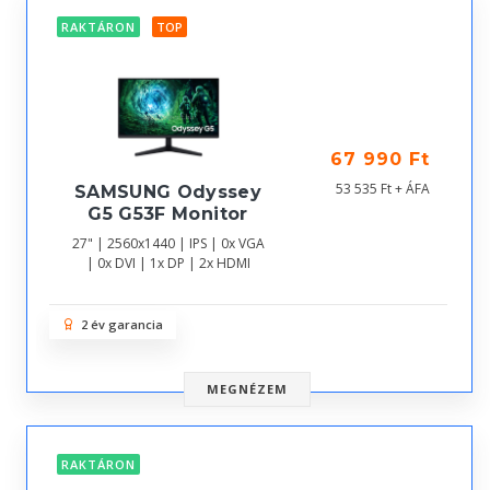
RAKTÁRON
TOP
67 990 Ft
53 535 Ft + ÁFA
SAMSUNG Odyssey
G5 G53F Monitor
27" | 2560x1440 | IPS | 0x VGA
| 0x DVI | 1x DP | 2x HDMI
2 év garancia
MEGNÉZEM
RAKTÁRON