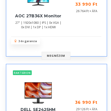
33 990 Ft
26 764 Ft + ÁFA
AOC 27B36X Monitor
27" | 1920x1080 | IPS | 0x VGA |
0x DVI | 1x DP | 1x HDMI
3 év garancia
MEGNÉZEM
RAKTÁRON
36 990 Ft
29 126 Ft + ÁFA
DELL SE2425HM