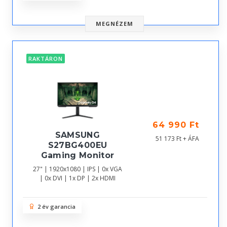
MEGNÉZEM
RAKTÁRON
64 990 Ft
SAMSUNG
51 173 Ft + ÁFA
S27BG400EU
Gaming Monitor
27" | 1920x1080 | IPS | 0x VGA
| 0x DVI | 1x DP | 2x HDMI
2 év garancia