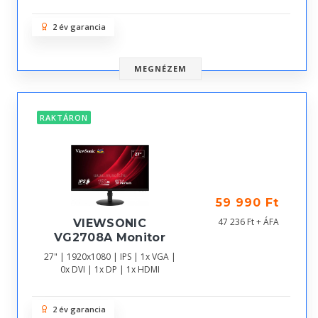
2 év garancia
MEGNÉZEM
RAKTÁRON
59 990 Ft
47 236 Ft + ÁFA
VIEWSONIC
VG2708A Monitor
27" | 1920x1080 | IPS | 1x VGA |
0x DVI | 1x DP | 1x HDMI
2 év garancia