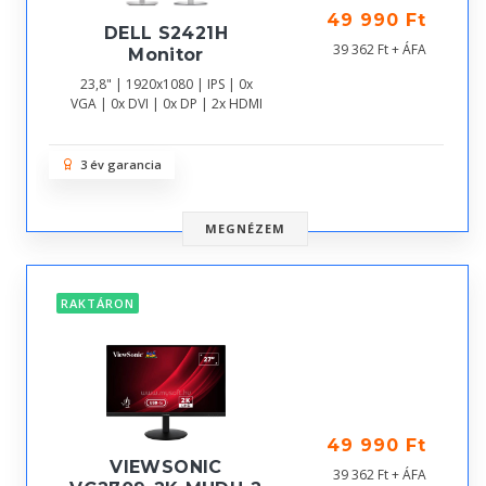
49 990 Ft
DELL S2421H
39 362 Ft + ÁFA
Monitor
23,8" | 1920x1080 | IPS | 0x
VGA | 0x DVI | 0x DP | 2x HDMI
3 év garancia
MEGNÉZEM
RAKTÁRON
49 990 Ft
VIEWSONIC
39 362 Ft + ÁFA