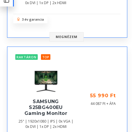
0x DVI | 1x DP | 2x HDMI
3 év garancia
MEGNÉZEM
RAKTÁRON
TOP
55 990 Ft
SAMSUNG
44 087 Ft + ÁFA
S25BG400EU
Gaming Monitor
25" | 1920x1080 | IPS | 0x VGA |
0x DVI | 1x DP | 2x HDMI