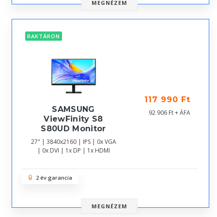
MEGNÉZEM
RAKTÁRON
117 990 Ft
SAMSUNG
92 906 Ft + ÁFA
ViewFinity S8
S80UD Monitor
27" | 3840x2160 | IPS | 0x VGA
| 0x DVI | 1x DP | 1x HDMI
2 év garancia
MEGNÉZEM