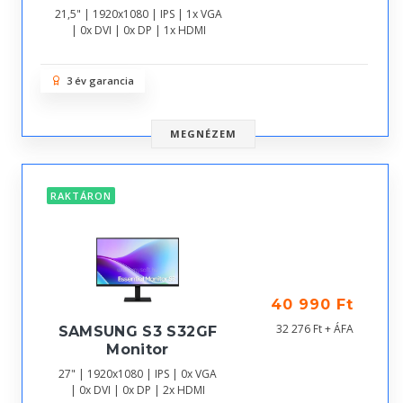
21,5" | 1920x1080 | IPS | 1x VGA
| 0x DVI | 0x DP | 1x HDMI
3 év garancia
MEGNÉZEM
RAKTÁRON
40 990 Ft
32 276 Ft + ÁFA
SAMSUNG S3 S32GF
Monitor
27" | 1920x1080 | IPS | 0x VGA
| 0x DVI | 0x DP | 2x HDMI