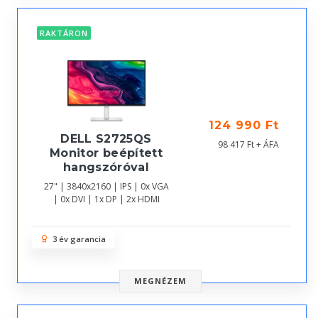
RAKTÁRON
124 990 Ft
DELL S2725QS
98 417 Ft + ÁFA
Monitor beépített
hangszóróval
27" | 3840x2160 | IPS | 0x VGA
| 0x DVI | 1x DP | 2x HDMI
3 év garancia
MEGNÉZEM