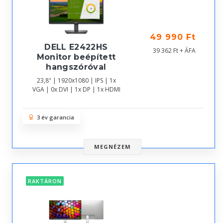
49 990 Ft
DELL E2422HS
39 362 Ft + ÁFA
Monitor beépített
hangszóróval
23,8" | 1920x1080 | IPS | 1x
VGA | 0x DVI | 1x DP | 1x HDMI
3 év garancia
MEGNÉZEM
RAKTÁRON