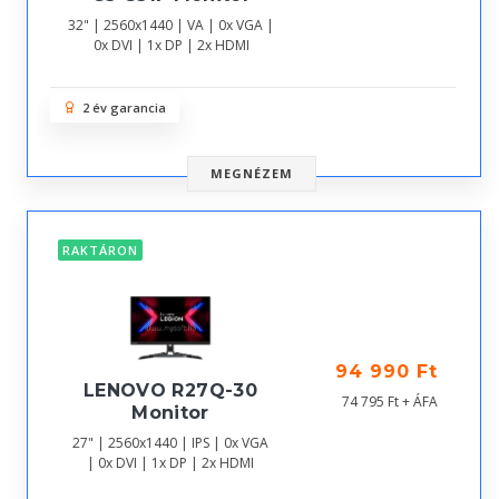
32" | 2560x1440 | VA | 0x VGA |
0x DVI | 1x DP | 2x HDMI
2 év garancia
MEGNÉZEM
RAKTÁRON
94 990 Ft
LENOVO R27Q-30
74 795 Ft + ÁFA
Monitor
27" | 2560x1440 | IPS | 0x VGA
| 0x DVI | 1x DP | 2x HDMI