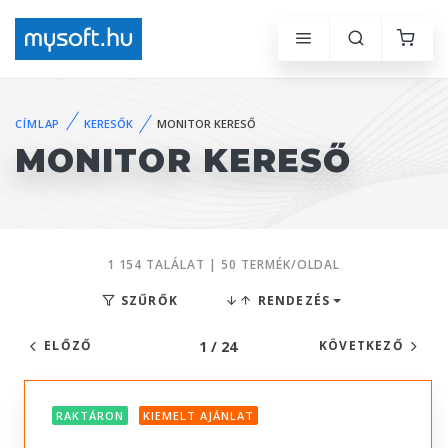
CÍMLAP
KERESŐK
MONITOR KERESŐ
MONITOR KERESŐ
1 154 TALÁLAT | 50 TERMÉK/OLDAL
SZŰRŐK
RENDEZÉS
1 / 24
ELŐZŐ
KÖVETKEZŐ
RAKTÁRON
KIEMELT AJÁNLAT