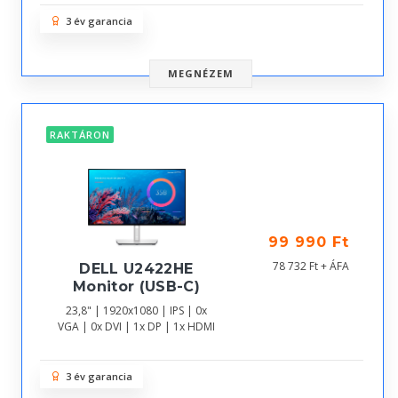
3 év garancia
MEGNÉZEM
RAKTÁRON
99 990 Ft
78 732 Ft + ÁFA
DELL U2422HE
Monitor (USB-C)
23,8" | 1920x1080 | IPS | 0x
VGA | 0x DVI | 1x DP | 1x HDMI
3 év garancia