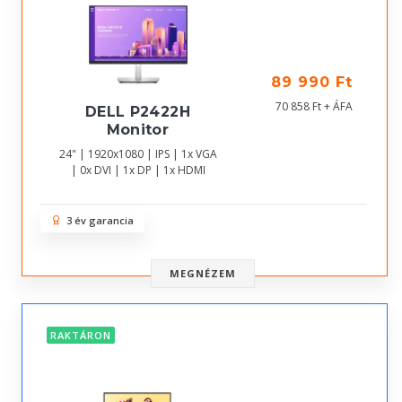
89 990 Ft
70 858 Ft + ÁFA
DELL P2422H
Monitor
24" | 1920x1080 | IPS | 1x VGA
| 0x DVI | 1x DP | 1x HDMI
3 év garancia
MEGNÉZEM
RAKTÁRON