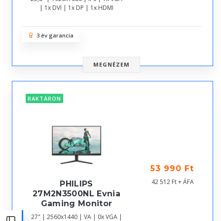
| 1x DVI | 1x DP | 1x HDMI
3 év garancia
MEGNÉZEM
RAKTÁRON
53 990 Ft
42 512 Ft + ÁFA
PHILIPS
27M2N3500NL Evnia
Gaming Monitor
27" | 2560x1440 | VA | 0x VGA |