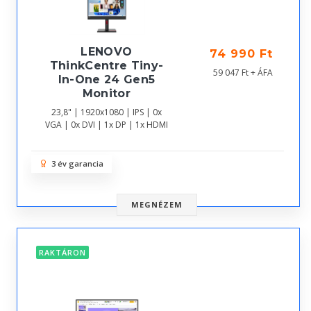
LENOVO
74 990 Ft
ThinkCentre Tiny-
59 047 Ft + ÁFA
In-One 24 Gen5
Monitor
23,8" | 1920x1080 | IPS | 0x
VGA | 0x DVI | 1x DP | 1x HDMI
3 év garancia
MEGNÉZEM
RAKTÁRON