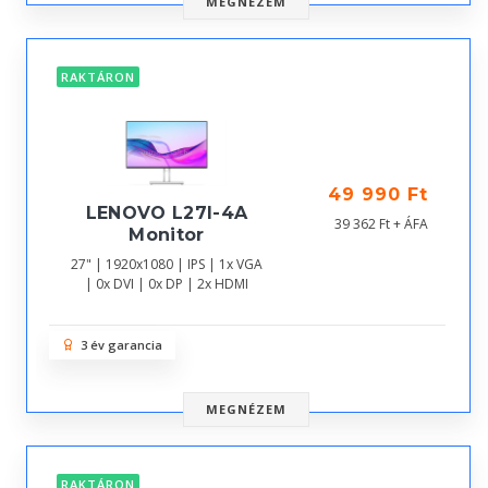
MEGNÉZEM
RAKTÁRON
49 990 Ft
LENOVO L27I-4A
39 362 Ft + ÁFA
Monitor
27" | 1920x1080 | IPS | 1x VGA
| 0x DVI | 0x DP | 2x HDMI
3 év garancia
MEGNÉZEM
RAKTÁRON