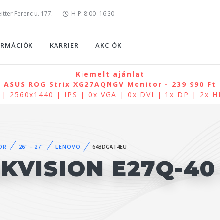
tter Ferenc u. 177.
H-P: 8:00 -16:30
ORMÁCIÓK
KARRIER
AKCIÓK
Kiemelt ajánlat
ASUS ROG Strix XG27AQNGV Monitor - 239 990 Ft
 | 2560x1440 | IPS | 0x VGA | 0x DVI | 1x DP | 2x 
OR
26" - 27"
LENOVO
64BDGAT4EU
KVISION E27Q-4