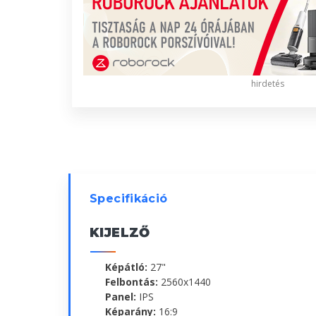
hirdetés
Specifikáció
KIJELZŐ
Képátló:
27"
Felbontás:
2560x1440
Panel:
IPS
Képarány:
16:9