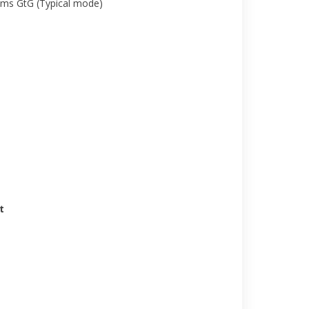
ms GtG (Typical mode)
t