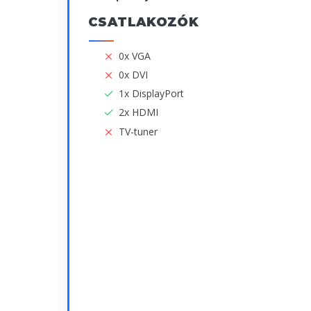
CSATLAKOZÓK
0x VGA
0x DVI
1x DisplayPort
2x HDMI
TV-tuner