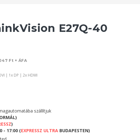
inkVision E27Q-40
047 Ft + ÁFA
DVI | 1x DP | 2x HDMI
agautomatába szállítjuk
NORMÁL)
RESSZ
)
 - 17:00 (
EXPRESSZ ULTRA
BUDAPESTEN)
eted