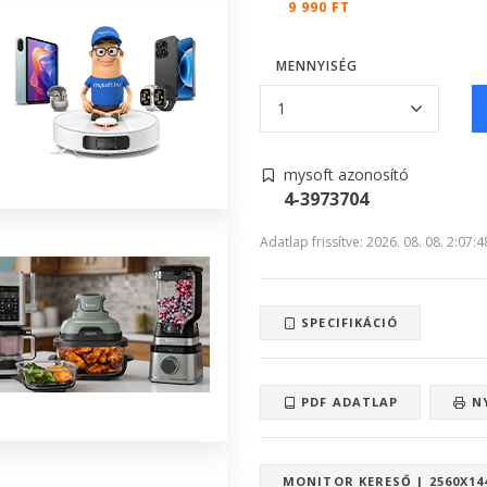
9 990 FT
MENNYISÉG
mysoft azonosító
4-3973704
Adatlap frissítve: 2026. 08. 08. 2:07:4
SPECIFIKÁCIÓ
PDF ADATLAP
N
MONITOR KERESŐ | 2560X14