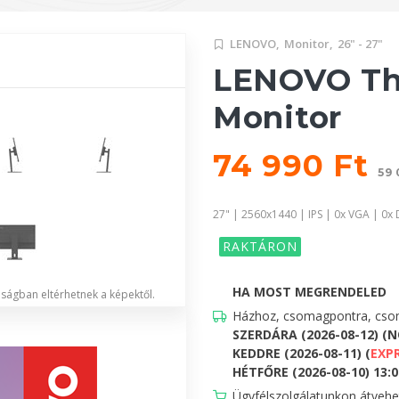
LENOVO,
Monitor,
26" - 27"
LENOVO Th
Monitor
74 990 Ft
59 
27" | 2560x1440 | IPS | 0x VGA | 0x 
RAKTÁRON
HA MOST MEGRENDELED
lóságban eltérhetnek a képektől.
Házhoz, csomagpontra, csom
SZERDÁRA (2026-08-12) (
KEDDRE (2026-08-11) (
EXP
HÉTFŐRE (2026-08-10) 13:00
Ügyfélszolgálatunkon átveh