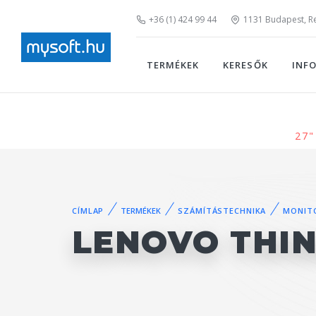
+36 (1) 424 99 44
1131 Budapest, Rei
TERMÉKEK
KERESŐK
INF
27"
CÍMLAP
TERMÉKEK
SZÁMÍTÁSTECHNIKA
MONIT
LENOVO THIN