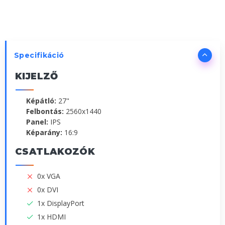
Specifikáció
KIJELZŐ
Képátló:
27"
Felbontás:
2560x1440
Panel:
IPS
Képarány:
16:9
CSATLAKOZÓK
0x VGA
0x DVI
1x DisplayPort
1x HDMI