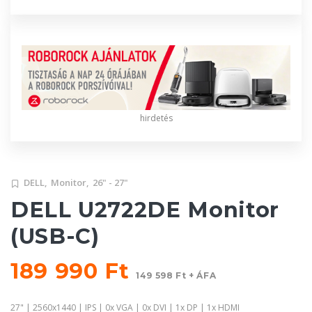
hirdetés
DELL,
Monitor,
26" - 27"
DELL U2722DE Monitor
(USB-C)
189 990 Ft
149 598 Ft + ÁFA
27" | 2560x1440 | IPS | 0x VGA | 0x DVI | 1x DP | 1x HDMI