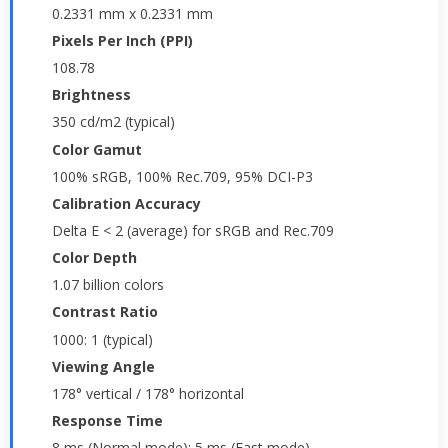
0.2331 mm x 0.2331 mm
Pixels Per Inch (PPI)
108.78
Brightness
350 cd/m2 (typical)
Color Gamut
100% sRGB, 100% Rec.709, 95% DCI-P3
Calibration Accuracy
Delta E < 2 (average) for sRGB and Rec.709
Color Depth
1.07 billion colors
Contrast Ratio
1000: 1 (typical)
Viewing Angle
178° vertical / 178° horizontal
Response Time
8 ms (Normal mode); 5 ms (Fast mode)