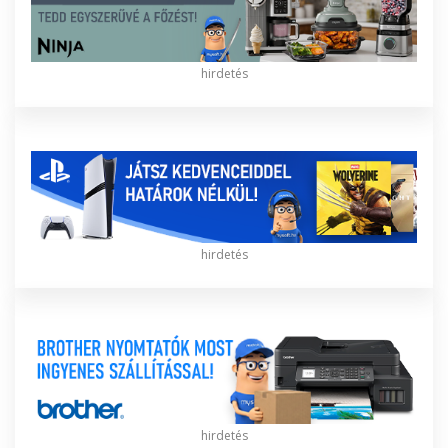
hirdetés
hirdetés
hirdetés