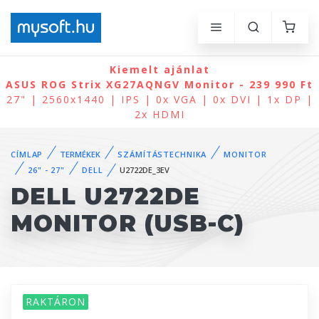
Kiemelt ajánlat
ASUS ROG Strix XG27AQNGV Monitor - 239 990 Ft
27" | 2560x1440 | IPS | 0x VGA | 0x DVI | 1x DP |
2x HDMI
CÍMLAP
TERMÉKEK
SZÁMÍTÁSTECHNIKA
MONITOR
26" - 27"
DELL
U2722DE_3EV
DELL U2722DE
MONITOR (USB-C)
RAKTÁRON