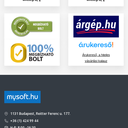
Árukereső, a hiteles
vásárlási kalauz
1131 Budapest, Reitter Ferenc u. 177.
+36 (1) 424 99 44
H-P: 8:00 -16:30