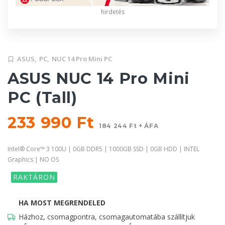
hirdetés
ASUS,
PC,
NUC 14 Pro Mini PC
ASUS NUC 14 Pro Mini
PC (Tall)
233 990 Ft
184 244 Ft + ÁFA
Intel® Core™ 3 100U | 0GB DDR5 | 1000GB SSD | 0GB HDD | INTEL
Graphics | NO OS
RAKTÁRON
HA MOST MEGRENDELED
Házhoz, csomagpontra, csomagautomatába szállítjuk