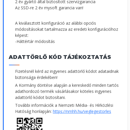
2 év gyártó által biztosított szervizgarancia
Az SSD-re 2 év mysoft garancia van!
A kiválasztott konfiguráció az alábbi opciós
módosításokat tartalmazza az eredeti konfigurációhoz
képest:
-Háttértár módosítás
ADATTÖRLŐ KÓD TÁJÉKOZTATÁS
Fizetésnél kérd az ingyenes adattörlő kódot adataidnak
biztonsága érdekében!
A Kormány döntése alapján a kereskedő minden tartós
adathordozó termék vásárlásakor köteles ingyenes
adattörlő kódot biztosítani.
További információk a Nemzeti Média- és Hírközlési
Hatóság honlapján:
https://nmhh.hu/veglegestorles