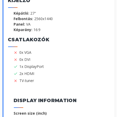
KIJELZŐ
Képátló:
27"
Felbontás:
2560x1440
Panel:
VA
Képarány:
16:9
CSATLAKOZÓK
0x VGA
0x DVI
1x DisplayPort
2x HDMI
TV-tuner
DISPLAY INFORMATION
Screen size (inch)