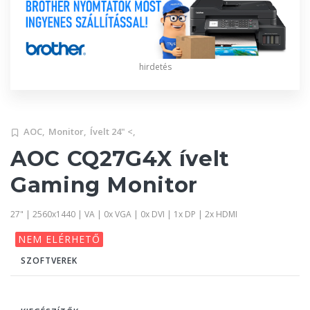
hirdetés
AOC,
Monitor,
Ívelt 24" <,
AOC CQ27G4X ívelt
Gaming Monitor
27" | 2560x1440 | VA | 0x VGA | 0x DVI | 1x DP | 2x HDMI
NEM ELÉRHETŐ
SZOFTVEREK