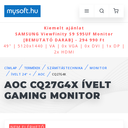
Kiemelt ajánlat
SAMSUNG ViewFinity S9 S95UF Monitor
[BEMUTATÓ DARAB] - 294 990 Ft
49" | 5120x1440 | VA | 0x VGA | 0x DVI | 1x DP |
2x HDMI
CÍMLAP
TERMÉKEK
SZÁMÍTÁSTECHNIKA
MONITOR
ÍVELT 24" <
AOC
CQ27G4X
AOC CQ27G4X ÍVELT
GAMING MONITOR
NEM ELÉRHETŐ