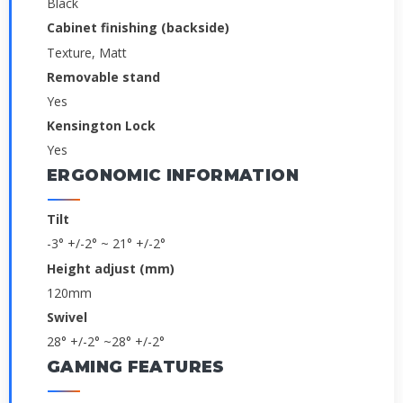
Black
Cabinet finishing (backside)
Texture, Matt
Removable stand
Yes
Kensington Lock
Yes
ERGONOMIC INFORMATION
Tilt
-3° +/-2° ~ 21° +/-2°
Height adjust (mm)
120mm
Swivel
­28° +/-2° ~28° +/-2°
GAMING FEATURES