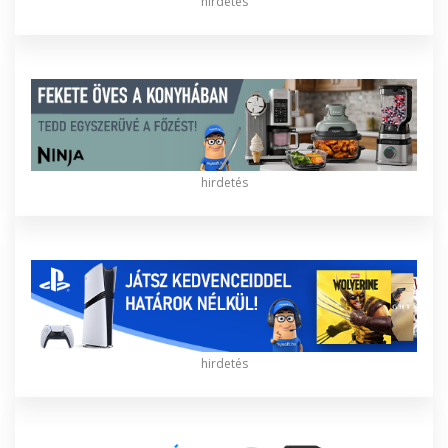
hirdetés
hirdetés
hirdetés