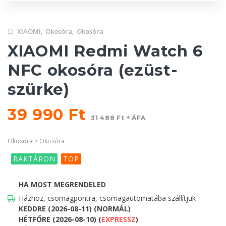
XIAOMI,
Okosóra,
Okosóra
XIAOMI Redmi Watch 6
NFC okosóra (ezüst-
szürke)
39 990 Ft
31 488 Ft + ÁFA
Okosóra > Okosóra
RAKTÁRON
TOP
HA MOST MEGRENDELED
Házhoz, csomagpontra, csomagautomatába szállítjuk
KEDDRE (2026-08-11) (NORMÁL)
HÉTFŐRE (2026-08-10) (
EXPRESSZ
)