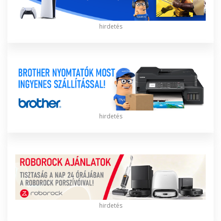
hirdetés
hirdetés
hirdetés