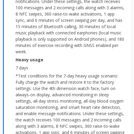
notifications. Under these settings, the watch receives
100 messages and 2 incoming calls along with 3 alarms,
8 NFC swipes, 360 raise-to-wake activations, 1 app
sync, and 6 minutes of screen swiping per day, and has
15 minutes of Bluetooth calling, 30 minutes of local
music playback with connected earphones (local music
playback is only supported on Android phones), and 180
minutes of exercise recording with GNSS enabled per
week.
Heavy usage
7 days
*Test conditions for the 7-day heavy usage scenario:
Fully charge the watch and restore it to the factory
settings. Use the 4th dimension watch face, turn on
always-on display, advanced monitoring in sleep
settings, all-day stress monitoring, all-day blood oxygen
saturation monitoring, and smart heart rate detection,
and enable message notifications. Under these settings,
the watch receives 100 messages and 2 incoming calls
along with 3 alarms, 8 NFC swipes, 360 raise-to-wake
activations, 1 app sync, and 6 minutes of screen swiping