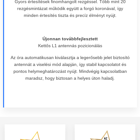
Gyors értesítések finomhangolt rezgéssel. Több mint 20
rezgésmintázat működik együtt a forgó koronával, így
minden értesítés tiszta és precíz élményt nyújt.
Újonnan továbbfejlesztett
Kettős L1 antennás pozicionálás
Az óra automatikusan kiválasztja a legerősebb jelet biztosító
antennát a viselési mód alapján, így stabil kapcsolatot és
pontos helymeghatározást nyújt. Mindvégig kapcsolatban
maradsz, hogy biztosan a helyes úton haladj.