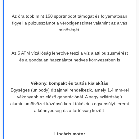
Az óra több mint 150 sportmódot támogat és folyamatosan
figyeli a pulzusszámot a véroxigénszintet valamint az alvás
minőségét.
Az 5 ATM vízállóság lehetővé teszi a víz alatti pulzusmérést
és a gondtalan használatot nedves környezetben is
Vékony, kompakt és tartós kialakítás
Egységes (unibody) dizájnnal rendelkezik, amely 1,4 mm-rel
vékonyabb az előző generációnál. A nagy szilárdságú
alumíniumötvözet középső keret tökéletes egyensúlyt teremt
a könnyedség és a tartósság között.
Lineáris motor