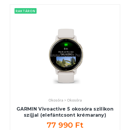
RAKTÁRON
Okosóra > Okosóra
GARMIN Vivoactive 5 okosóra szilikon
szíjjal (elefántcsont krémarany)
77 990 Ft