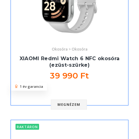
Okosóra > Okosóra
XIAOMI Redmi Watch 6 NFC okosóra
(ezüst-szürke)
39 990 Ft
1 év garancia
MEGNÉZEM
RAKTÁRON