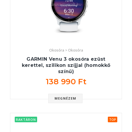
Okosóra > Okosóra
GARMIN Venu 3 okosóra ezüst
kerettel, szilikon szíjjal (homokkő
színű)
138 990 Ft
MEGNÉZEM
RAKTÁRON
TOP