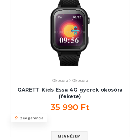
Okosóra > Okosóra
GARETT Kids Essa 4G gyerek okosóra
(fekete)
35 990 Ft
2 év garancia
MEGNÉZEM