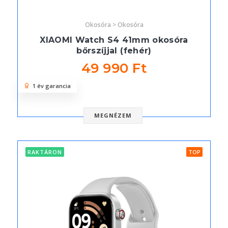
Okosóra > Okosóra
XIAOMI Watch S4 41mm okosóra
bőrszíjjal (fehér)
49 990 Ft
1 év garancia
MEGNÉZEM
RAKTÁRON
TOP