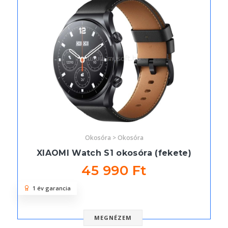
Okosóra > Okosóra
XIAOMI Watch S1 okosóra (fekete)
45 990 Ft
1 év garancia
MEGNÉZEM