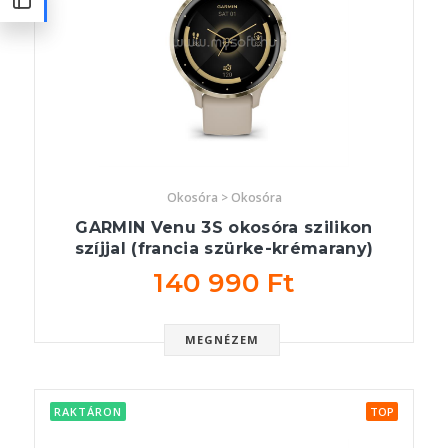
Okosóra > Okosóra
GARMIN Venu 3S okosóra szilikon
szíjjal (francia szürke-krémarany)
140 990 Ft
MEGNÉZEM
RAKTÁRON
TOP