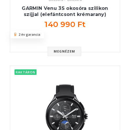
GARMIN Venu 3S okosóra szilikon
szíjjal (elefántcsont krémarany)
140 990 Ft
2 év garancia
MEGNÉZEM
RAKTÁRON