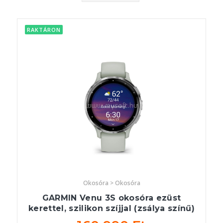
RAKTÁRON
Okosóra > Okosóra
GARMIN Venu 3S okosóra ezüst
kerettel, szilikon szíjjal (zsálya színű)