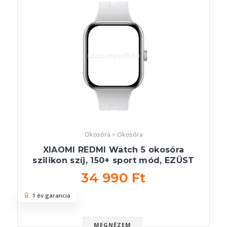
Okosóra > Okosóra
XIAOMI REDMI Watch 5 okosóra
szilikon szíj, 150+ sport mód, EZÜST
34 990 Ft
1 év garancia
MEGNÉZEM