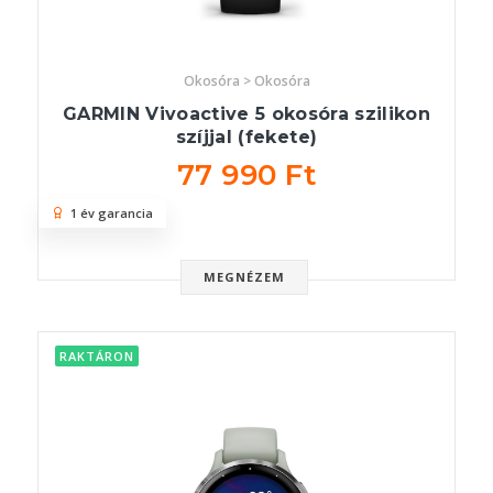
Okosóra > Okosóra
GARMIN Vivoactive 5 okosóra szilikon
szíjjal (fekete)
77 990 Ft
1 év garancia
MEGNÉZEM
RAKTÁRON