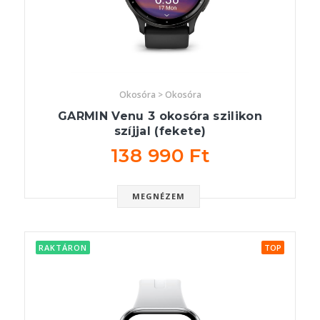
Okosóra > Okosóra
GARMIN Venu 3 okosóra szilikon
szíjjal (fekete)
138 990 Ft
MEGNÉZEM
RAKTÁRON
TOP