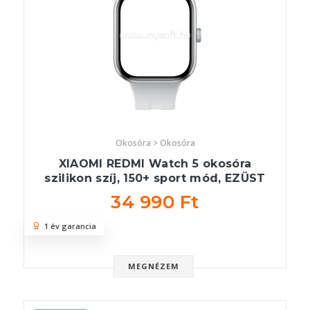
Okosóra > Okosóra
XIAOMI REDMI Watch 5 okosóra
szilikon szíj, 150+ sport mód, EZÜST
34 990 Ft
1 év garancia
MEGNÉZEM