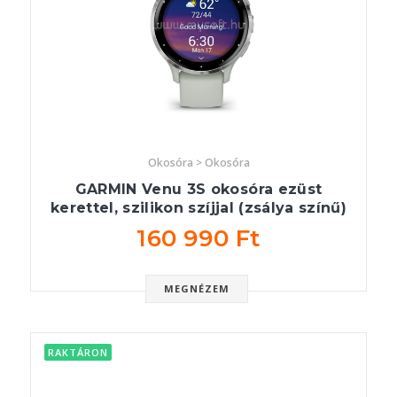
Okosóra > Okosóra
GARMIN Venu 3S okosóra ezüst
kerettel, szilikon szíjjal (zsálya színű)
160 990 Ft
MEGNÉZEM
RAKTÁRON