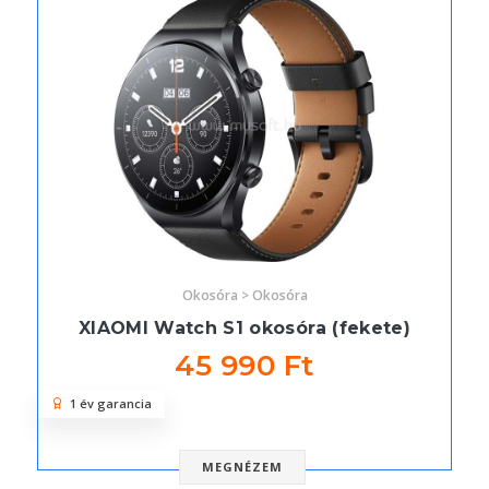
Okosóra > Okosóra
XIAOMI Watch S1 okosóra (fekete)
45 990 Ft
1 év garancia
MEGNÉZEM