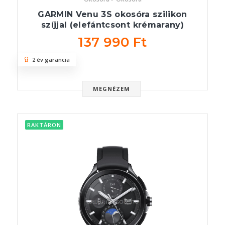
GARMIN Venu 3S okosóra szilikon
szíjjal (elefántcsont krémarany)
137 990 Ft
2 év garancia
MEGNÉZEM
RAKTÁRON