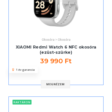
Okosóra > Okosóra
XIAOMI Redmi Watch 6 NFC okosóra
(ezüst-szürke)
39 990 Ft
1 év garancia
MEGNÉZEM
RAKTÁRON