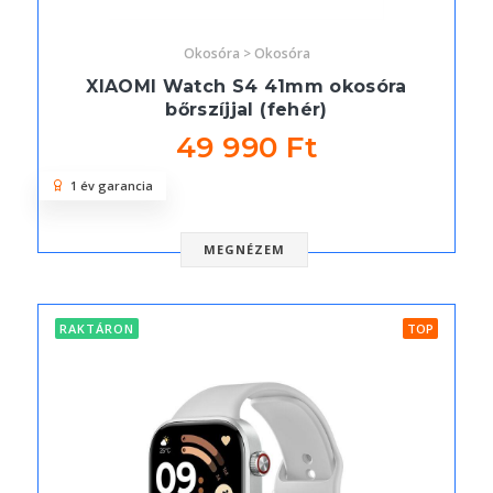
Okosóra > Okosóra
XIAOMI Watch S4 41mm okosóra
bőrszíjjal (fehér)
49 990 Ft
1 év garancia
MEGNÉZEM
RAKTÁRON
TOP