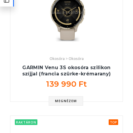
Okosóra > Okosóra
GARMIN Venu 3S okosóra szilikon
szíjjal (francia szürke-krémarany)
139 990 Ft
MEGNÉZEM
RAKTÁRON
TOP