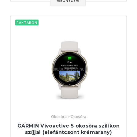
MEGNÉZEM
RAKTÁRON
Okosóra > Okosóra
GARMIN Vivoactive 5 okosóra szilikon
szíjjal (elefántcsont krémarany)