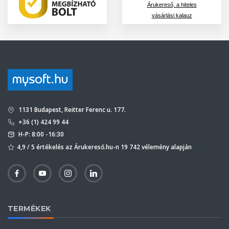
Árukereső, a hiteles
vásárlási kalauz
1131 Budapest, Reitter Ferenc u. 177.
+36 (1) 424 99 44
H-P: 8:00 -16:30
4,9 / 5 értékelés az Árukereső.hu-n 19 742 vélemény alapján
TERMÉKEK