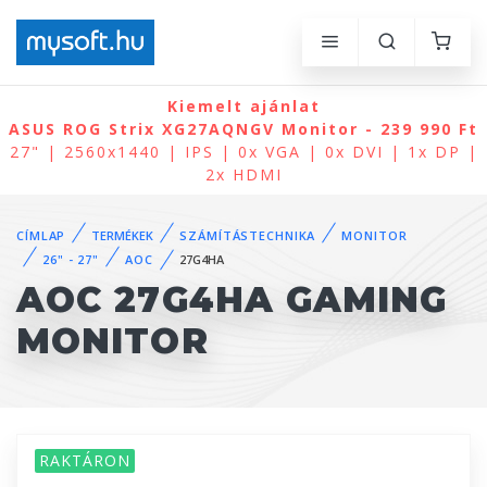
Kiemelt ajánlat
ASUS ROG Strix XG27AQNGV Monitor - 239 990 Ft
27" | 2560x1440 | IPS | 0x VGA | 0x DVI | 1x DP |
2x HDMI
CÍMLAP
TERMÉKEK
SZÁMÍTÁSTECHNIKA
MONITOR
26" - 27"
AOC
27G4HA
AOC 27G4HA GAMING
MONITOR
RAKTÁRON