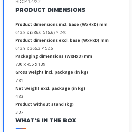
HDCP 1.4/2.2
PRODUCT DIMENSIONS
Product dimensions incl. base (WxHxD) mm
613.8 x (386.6-516.6) × 240
Product dimensions excl. base (WxHxD) mm
613.9 x 366.3 × 52.6
Packaging dimensions (WxHxD) mm
730 x 455 x 139
Gross weight incl. package (in kg)
7.81
Net weight excl. package (in kg)
4.83
Product without stand (kg)
3.37
WHAT'S IN THE BOX