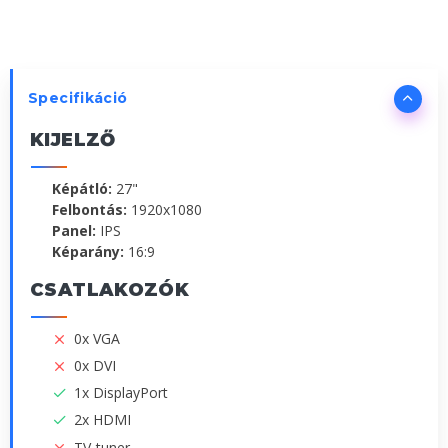
Specifikáció
KIJELZŐ
Képátló:
27"
Felbontás:
1920x1080
Panel:
IPS
Képarány:
16:9
CSATLAKOZÓK
0x VGA
0x DVI
1x DisplayPort
2x HDMI
TV-tuner