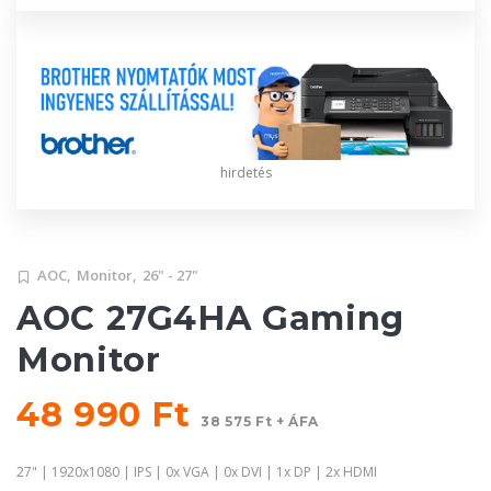
hirdetés
AOC,
Monitor,
26" - 27"
AOC 27G4HA Gaming
Monitor
48 990 Ft
38 575 Ft + ÁFA
27" | 1920x1080 | IPS | 0x VGA | 0x DVI | 1x DP | 2x HDMI