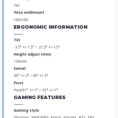
Yes
Vesa wallmount
100x100
ERGONOMIC INFORMATION
Tilt
-3.5° +/-1.5° ~ 21.5° +/-1.5°
Height adjust (mm)
130mm
Swivel
30° +/-2° ~30° +/-2°
Pivot
Pivot91° +/-1° ~ 91° +/-1°
GAMING FEATURES
Gaming style
Shooters, MMORPG, Action, eSports, RTS, FPS