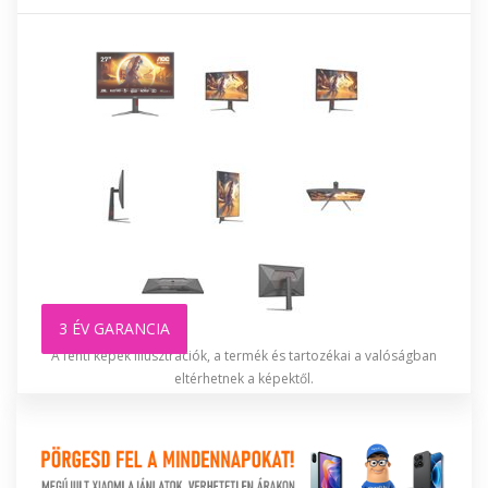
3 ÉV GARANCIA
A fenti képek illusztrációk, a termék és tartozékai a valóságban
eltérhetnek a képektől.