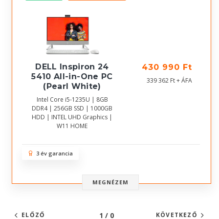
DELL Inspiron 24
430 990 Ft
5410 All-in-One PC
339 362 Ft + ÁFA
(Pearl White)
Intel Core i5-1235U | 8GB
DDR4 | 256GB SSD | 1000GB
HDD | INTEL UHD Graphics |
W11 HOME
3 év garancia
MEGNÉZEM
1 / 0
ELŐZŐ
KÖVETKEZŐ