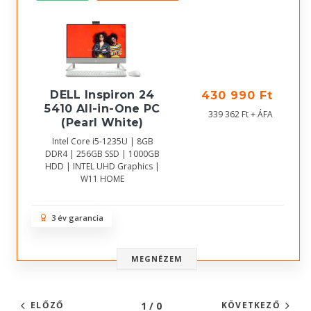
DELL Inspiron 24
430 990 Ft
5410 All-in-One PC
339 362 Ft + ÁFA
(Pearl White)
Intel Core i5-1235U | 8GB
DDR4 | 256GB SSD | 1000GB
HDD | INTEL UHD Graphics |
W11 HOME
3 év garancia
MEGNÉZEM
1 / 0
ELŐZŐ
KÖVETKEZŐ