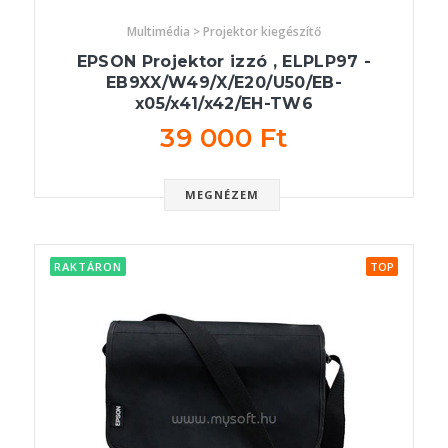
Multimédia > Projektor kiegészítő
EPSON Projektor izzó , ELPLP97 -
EB9XX/W49/X/E20/U50/EB-
x05/x41/x42/EH-TW6
39 000 Ft
MEGNÉZEM
RAKTÁRON
TOP