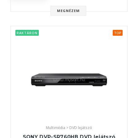
MEGNÉZEM
RAKTÁRON
TOP
Multimédia > DVD lejátszó
SONY DVP-SR760HB DVD lejátszó