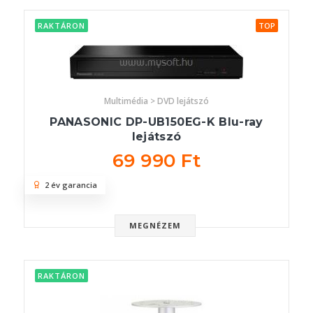
RAKTÁRON
TOP
Multimédia > DVD lejátszó
PANASONIC DP-UB150EG-K Blu-ray
lejátszó
69 990 Ft
2 év garancia
MEGNÉZEM
RAKTÁRON