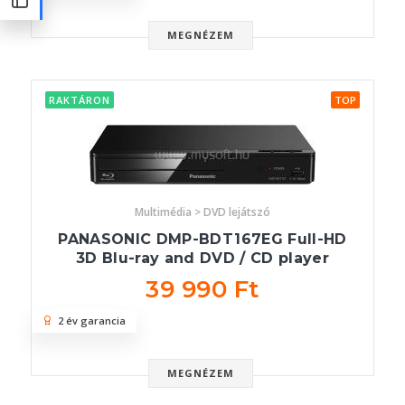
MEGNÉZEM
RAKTÁRON
TOP
Multimédia > DVD lejátszó
PANASONIC DMP-BDT167EG Full-HD
3D Blu-ray and DVD / CD player
39 990 Ft
2 év garancia
MEGNÉZEM