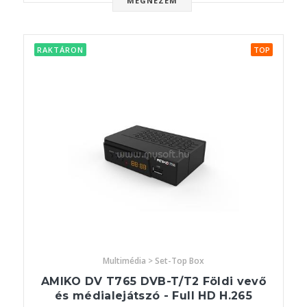
MEGNÉZEM
RAKTÁRON
TOP
Multimédia > Set-Top Box
AMIKO DV T765 DVB-T/T2 Földi vevő
és médialejátszó - Full HD H.265