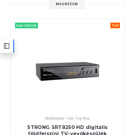
MEGNÉZEM
RAKTÁRON
TOP
Multimédia > Set-Top Box
STRONG SRT8250 HD digitális
földfelszíni TV-vevőkészülék