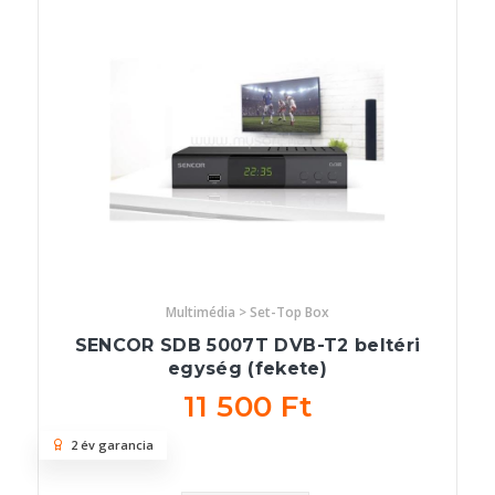
Multimédia > Set-Top Box
SENCOR SDB 5007T DVB-T2 beltéri
egység (fekete)
11 500 Ft
2 év garancia