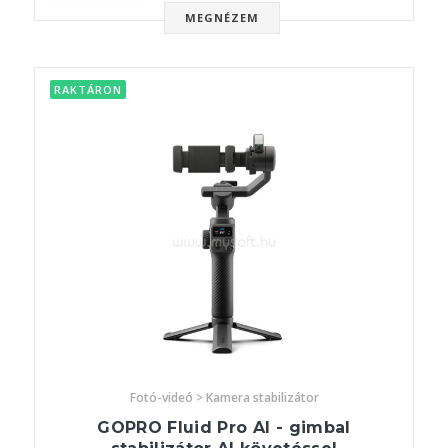
MEGNÉZEM
RAKTÁRON
Fotó-videó > Kamera stabilizátor
GOPRO Fluid Pro AI - gimbal