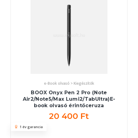
e-Book olvasó > Kiegészítők
BOOX Onyx Pen 2 Pro (Note
Air2/Note5/Max Lumi2/TabUltra)E-
book olvasó érintőceruza
20 400 Ft
1 év garancia