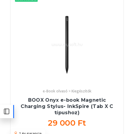
e-Book olvasó > Kiegészítők
BOOX Onyx e-book Magnetic
Charging Stylus- InkSpire (Tab X C
típushoz)
29 000 Ft
1 év garancia