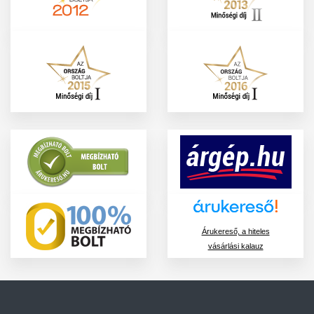
Árukereső, a hiteles
vásárlási kalauz