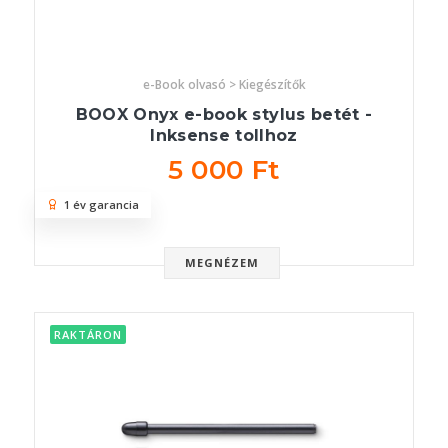
e-Book olvasó > Kiegészítők
BOOX Onyx e-book stylus betét -
Inksense tollhoz
5 000 Ft
1 év garancia
MEGNÉZEM
RAKTÁRON