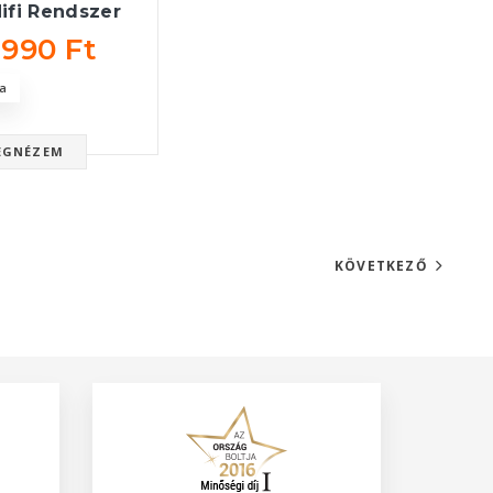
ifi Rendszer
 990 Ft
a
EGNÉZEM
KÖVETKEZŐ