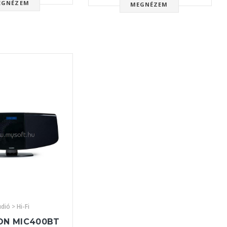
EGNÉZEM
MEGNÉZEM
dió > Hi-Fi
N MIC400BT