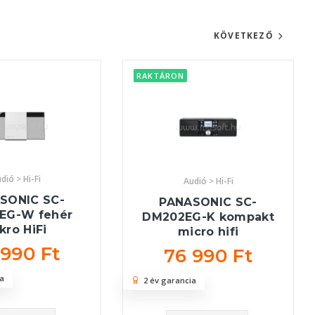
KÖVETKEZŐ
RAKTÁRON
dió > Hi-Fi
Audió > Hi-Fi
SONIC SC-
PANASONIC SC-
EG-W fehér
DM202EG-K kompakt
kro HiFi
micro hifi
 990 Ft
76 990 Ft
a
2 év garancia