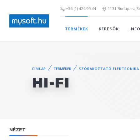
+36 (1) 424 99 44
1131 Budapest, Rei
TERMÉKEK
KERESŐK
INF
CÍMLAP
TERMÉKEK
SZÓRAKOZTATÓ ELEKTRONIKA
HI-FI
NÉZET