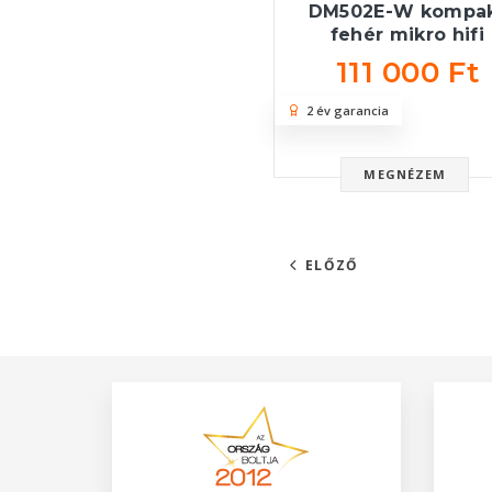
DM502E-W kompa
fehér mikro hifi
111 000 Ft
2 év garancia
MEGNÉZEM
ELŐZŐ