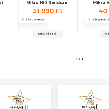
kt
Mikro Hifi Rendszer
Mikro H
51 990 Ft
40
2 év garancia
2 év garanci
MEGNÉZEM
M
1 / 1