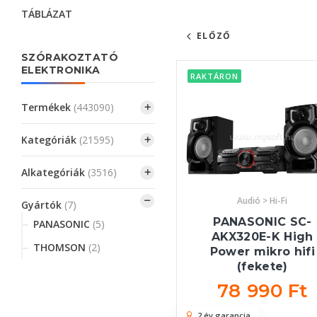
TÁBLÁZAT
ELŐZŐ
SZÓRAKOZTATÓ
ELEKTRONIKA
RAKTÁRON
Termékek
(443090)
Kategóriák
(21595)
Alkategóriák
(3516)
Audió > Hi-Fi
Gyártók
(7)
PANASONIC SC-
PANASONIC
(5)
AKX320E-K High
THOMSON
(2)
Power mikro hifi
(fekete)
78 990 Ft
2 év garancia