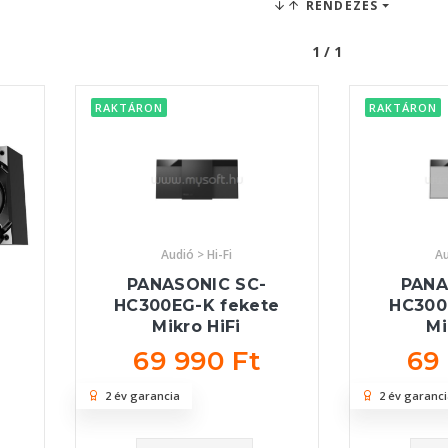
RENDEZÉS
1 / 1
RAKTÁRON
RAKTÁRON
Audió > Hi-Fi
Au
PANASONIC SC-
PANA
HC300EG-K fekete
HC300
Mikro HiFi
Mi
69 990 Ft
69
2 év garancia
2 év garanci