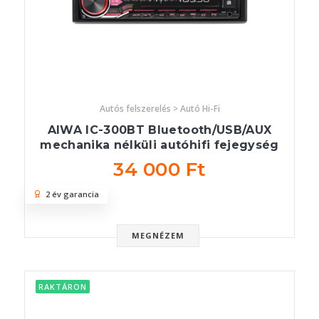
Autós felszerelés > Autó Hi-Fi
AIWA IC-300BT Bluetooth/USB/AUX
mechanika nélküli autóhifi fejegység
34 000 Ft
2 év garancia
MEGNÉZEM
RAKTÁRON