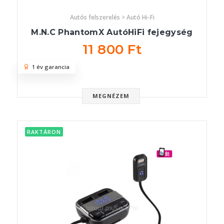
Autós felszerelés > Autó Hi-Fi
M.N.C PhantomX AutóHiFi fejegység
11 800 Ft
1 év garancia
MEGNÉZEM
RAKTÁRON