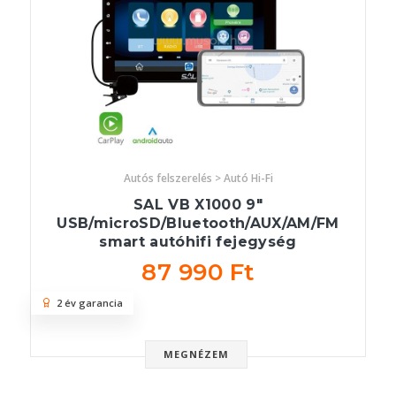
Autós felszerelés > Autó Hi-Fi
SAL VB X1000 9"
USB/microSD/Bluetooth/AUX/AM/FM
smart autóhifi fejegység
87 990 Ft
2 év garancia
MEGNÉZEM