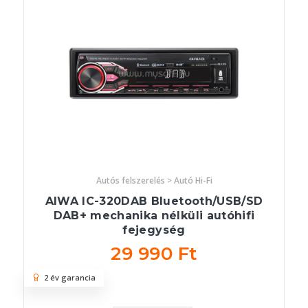
Autós felszerelés > Autó Hi-Fi
AIWA IC-320DAB Bluetooth/USB/SD
DAB+ mechanika nélküli autóhifi
fejegység
29 990 Ft
2 év garancia