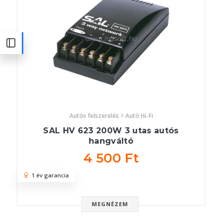
Autós felszerelés > Autó Hi-Fi
SAL HV 623 200W 3 utas autós
hangváltó
4 500 Ft
1 év garancia
MEGNÉZEM