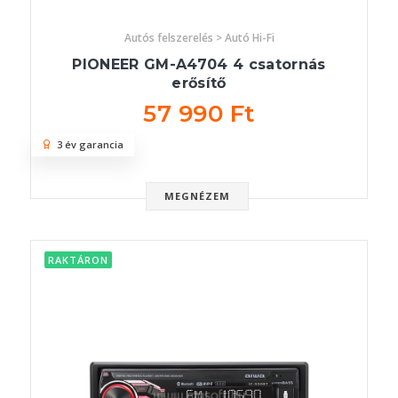
Autós felszerelés > Autó Hi-Fi
PIONEER GM-A4704 4 csatornás
erősítő
57 990 Ft
3 év garancia
MEGNÉZEM
RAKTÁRON