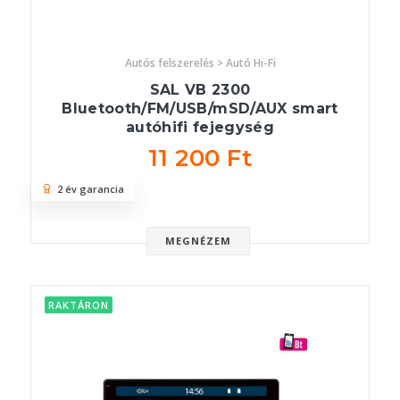
Autós felszerelés > Autó Hi-Fi
SAL VB 2300
Bluetooth/FM/USB/mSD/AUX smart
autóhifi fejegység
11 200 Ft
2 év garancia
MEGNÉZEM
RAKTÁRON