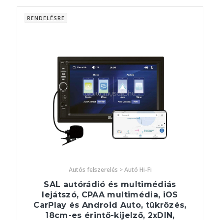
RENDELÉSRE
Autós felszerelés > Autó Hi-Fi
SAL autórádió és multimédiás
lejátszó, CPAA multimédia, iOS
CarPlay és Android Auto, tükrözés,
18cm-es érintő-kijelző, 2xDIN,