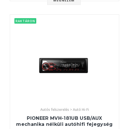
MEGNÉZEM
RAKTÁRON
Autós felszerelés > Autó Hi-Fi
PIONEER MVH-181UB USB/AUX
mechanika nélküli autóhifi fejegység