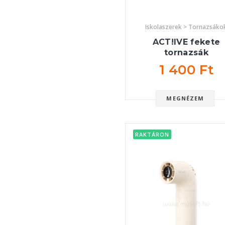
Iskolaszerek > Tornazsáko
ACT!IVE fekete
tornazsák
1 400 Ft
MEGNÉZEM
RAKTÁRON