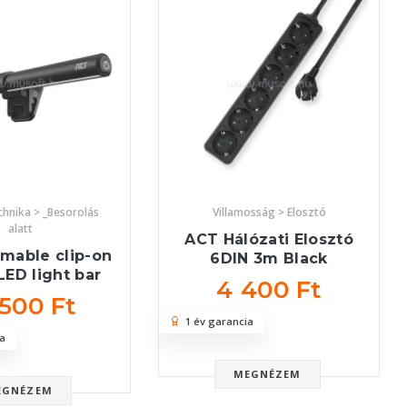
chnika > _Besorolás
Villamosság > Elosztó
alatt
ACT Hálózati Elosztó
mable clip-on
6DIN 3m Black
LED light bar
4 400 Ft
 500 Ft
1 év garancia
a
MEGNÉZEM
EGNÉZEM