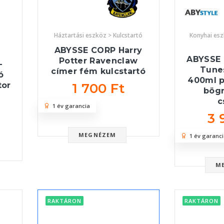
Háztartási eszköz > Kulcstartó
Konyhai es
ABYSSE CORP Harry
ABYSSE
Potter Ravenclaw
-
Tunes
címer fém kulcstartó
ó
400ml p
1 700 Ft
tor
bögr
c
1 év garancia
3 
MEGNÉZEM
1 év garanci
M
RAKTÁRON
RAKTÁRON