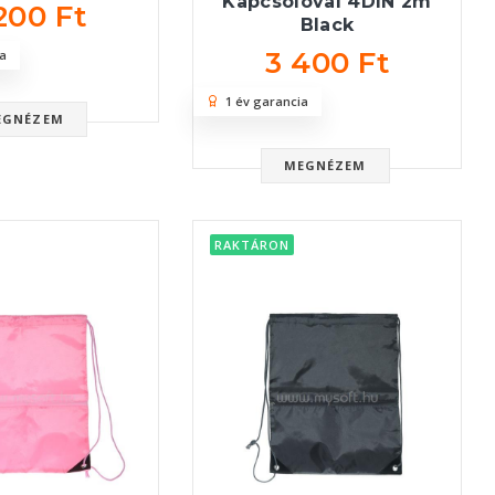
Kapcsolóval 4DIN 2m
200 Ft
Black
3 400 Ft
a
1 év garancia
EGNÉZEM
MEGNÉZEM
RAKTÁRON