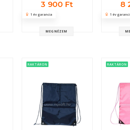
3 900 Ft
8 
1 év garancia
1 év garanci
MEGNÉZEM
M
RAKTÁRON
RAKTÁRON