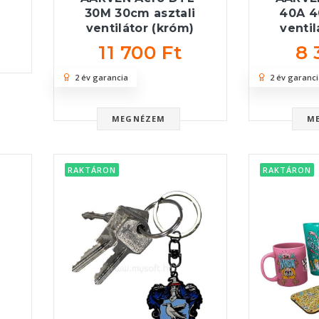
30M 30cm asztali
40A 4
ventilátor (króm)
ventil
11 700 Ft
8 
2 év garancia
2 év garanci
MEGNÉZEM
M
RAKTÁRON
RAKTÁRON