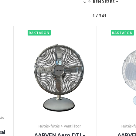
RENDEZÉS
1 / 341
RAKTÁRON
RAKTÁRON
lás
Hűtés-fűtés > Ventilátor
Hűtés-fű
al
AARVEN Aero DTL-
AARVE