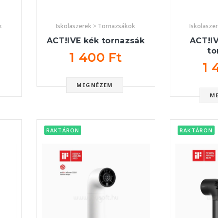
k
Iskolaszerek > Tornazsákok
Iskolasze
ACT!IVE kék tornazsák
ACT!IV
to
1 400 Ft
1 
MEGNÉZEM
M
RAKTÁRON
RAKTÁRON