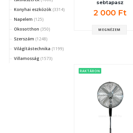
sebtapasz
Konyhai eszközök
(3314)
2 000 Ft
Napelem
(125)
Okosotthon
(350)
MEGNÉZEM
Szerszám
(1248)
Világítástechnika
(1199)
Villamosság
(1573)
RAKTÁRON