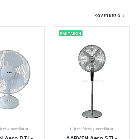
KÖVETKEZŐ
RAKTÁRON
tés > Ventilátor
Hűtés-fűtés > Ventilátor
N Aero DTL-
AARVEN Aero STL-