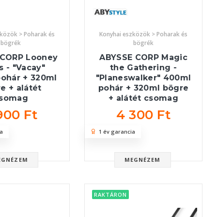
zközök > Poharak és
Konyhai eszközök > Poharak és
bögrék
bögrék
 CORP Looney
ABYSSE CORP Magic
 - "Vacay"
the Gathering -
ohár + 320ml
"Planeswalker" 400ml
e + alátét
pohár + 320ml bögre
somag
+ alátét csomag
900 Ft
4 300 Ft
a
1 év garancia
EGNÉZEM
MEGNÉZEM
RAKTÁRON