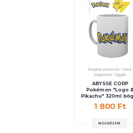
Konyhai eszközök > Kávé
kiegészítő > Egyéb
ABYSSE CORP
Pokémon "Logo 
Pikachu" 320ml bö
1 800 Ft
MEGNÉZEM