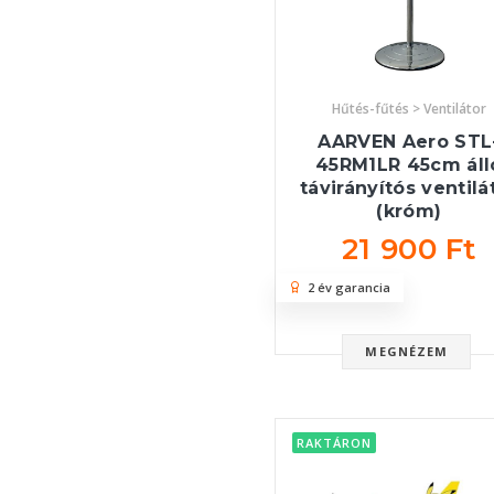
Hűtés-fűtés > Ventilátor
AARVEN Aero STL
45RM1LR 45cm áll
távirányítós ventilá
(króm)
21 900 Ft
2 év garancia
MEGNÉZEM
RAKTÁRON