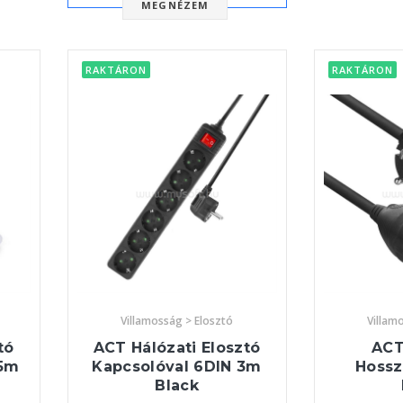
MEGNÉZEM
RAKTÁRON
RAKTÁRON
Villamosság > Elosztó
Villam
tó
ACT Hálózati Elosztó
ACT
,5m
Kapcsolóval 6DIN 3m
Hossz
Black