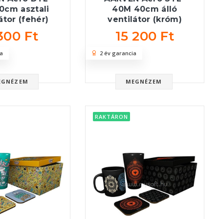
0cm asztali
40M 40cm álló
átor (fehér)
ventilátor (króm)
300 Ft
15 200 Ft
a
2 év garancia
EGNÉZEM
MEGNÉZEM
RAKTÁRON