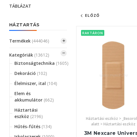
TÁBLÁZAT
ELŐZŐ
HÁZTARTÁS
RAKTÁRON
Termékek
(444046)
Kategóriák
(13612)
Biztonságtechnika
(1605)
Dekoráció
(102)
Élelmiszer, ital
(104)
Elem és
akkumulátor
(662)
Háztartási
eszköz
(2196)
Háztartási eszköz > _Besoro
alatt > Háztartási eszköz
Hűtés-fűtés
(134)
3M Nexcare Univers
Iskolaszerek
(1000)