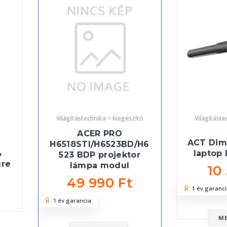
Világítástechnika > Kiegészítő
Világításte
ACER PRO
ACT Dim
H6518STI/H6523BD/H6
&
laptop 
523 BDP projektor
gre
lámpa modul
10
49 990 Ft
1 év garanci
1 év garancia
M