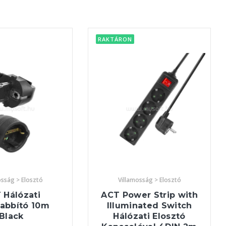
RAKTÁRON
osság > Elosztó
Villamosság > Elosztó
 Hálózati
ACT Power Strip with
abbító 10m
Illuminated Switch
Black
Hálózati Elosztó