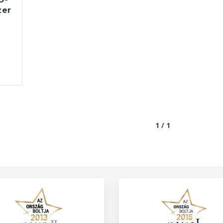
zer
1 / 1