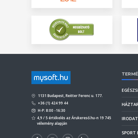
TERMÉ
EGÉSZS
1131 Budapest, Reitter Ferenc u. 177.
+36 (1) 424 99 44
HÁZTA
H-P: 8:00 -16:30
4,9 / 5 értékelés az Árukereső.hu-n 19 745
IRODAT
vélemény alapján
SPORT 