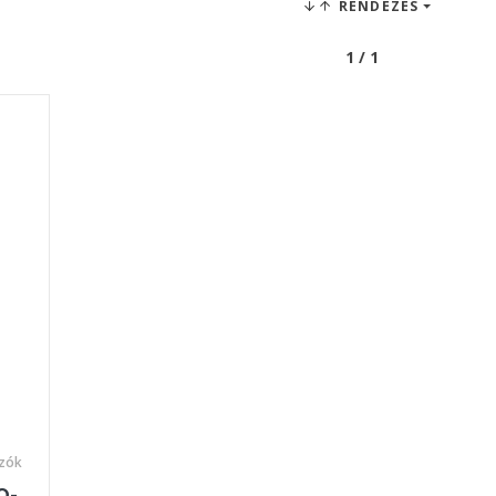
RENDEZÉS
1 / 1
yzók
O-