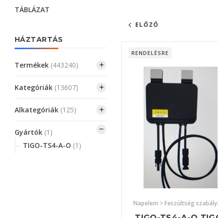
TÁBLÁZAT
ELŐZŐ
HÁZTARTÁS
RENDELÉSRE
Termékek
(443240)
Kategóriák
(13607)
Alkategóriák
(125)
Gyártók
(1)
TIGO-TS4-A-O
(1)
Napelem > Feszültség szabál
TIGO-TS4-A-O TIG