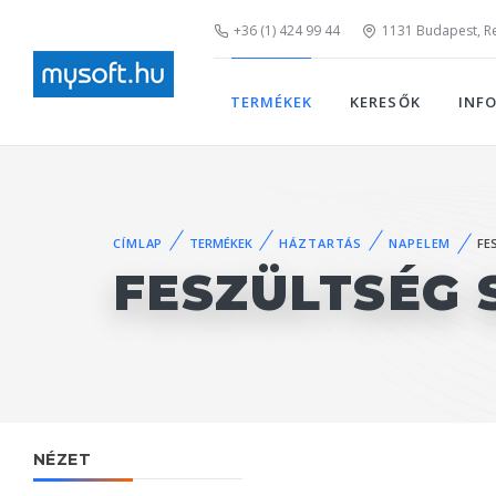
+36 (1) 424 99 44
1131 Budapest, Rei
TERMÉKEK
KERESŐK
INF
CÍMLAP
TERMÉKEK
HÁZTARTÁS
NAPELEM
FE
FESZÜLTSÉG
NÉZET