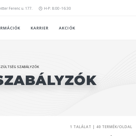
tter Ferenc u. 177.
H-P: 8:00 -16:30
ORMÁCIÓK
KARRIER
AKCIÓK
SZÜLTSÉG SZABÁLYZÓK
 SZABÁLYZÓK
1 TALÁLAT | 40 TERMÉK/OLDAL