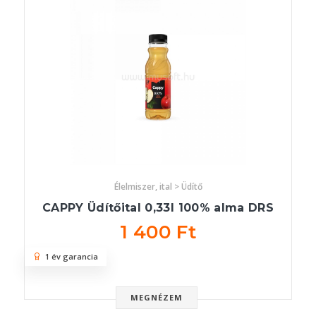
Élelmiszer, ital > Üdítő
CAPPY Üdítőital 0,33l 100% alma DRS
1 400 Ft
1 év garancia
MEGNÉZEM