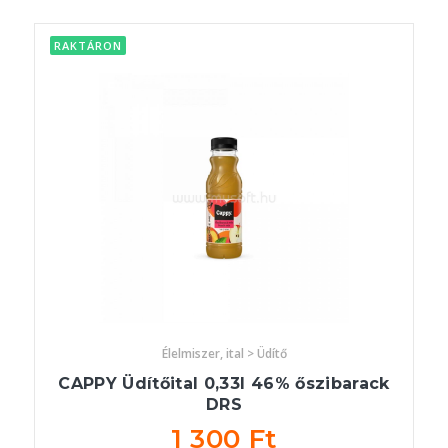
RAKTÁRON
Élelmiszer, ital > Üdítő
CAPPY Üdítőital 0,33l 46% őszibarack
DRS
1 300 Ft