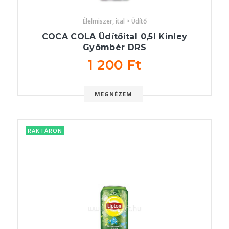
Élelmiszer, ital > Üdítő
COCA COLA Üdítőital 0,5l Kinley
Gyömbér DRS
1 200 Ft
MEGNÉZEM
RAKTÁRON