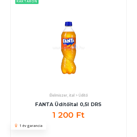
RAKTÁRON
Élelmiszer, ital > Üdítő
FANTA Üdítőital 0,5l DRS
1 200 Ft
1 év garancia