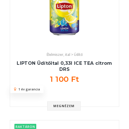
Élelmiszer, ital > Üdítő
LIPTON Üdítőital 0,33l ICE TEA citrom
DRS
1 100 Ft
1 év garancia
MEGNÉZEM
RAKTÁRON