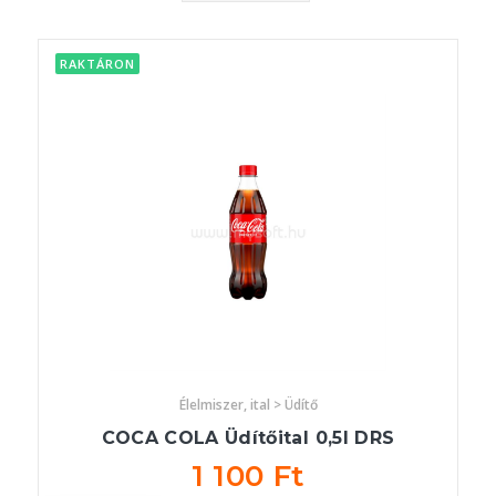
RAKTÁRON
Élelmiszer, ital > Üdítő
COCA COLA Üdítőital 0,5l DRS
1 100 Ft