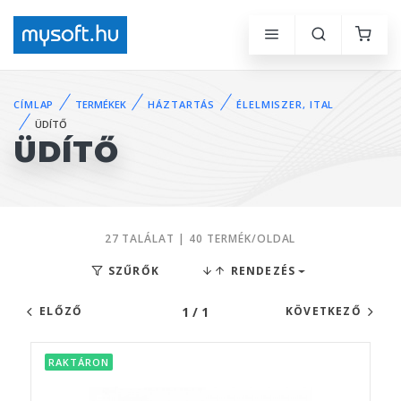
CÍMLAP
TERMÉKEK
HÁZTARTÁS
ÉLELMISZER, ITAL
ÜDÍTŐ
ÜDÍTŐ
27 TALÁLAT | 40 TERMÉK/OLDAL
SZŰRŐK
RENDEZÉS
1 / 1
ELŐZŐ
KÖVETKEZŐ
RAKTÁRON