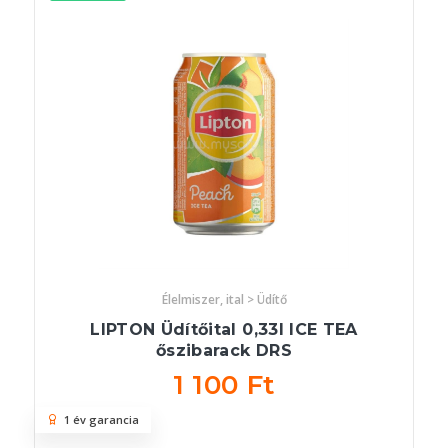
Élelmiszer, ital > Üdítő
LIPTON Üdítőital 0,33l ICE TEA
őszibarack DRS
1 100 Ft
1 év garancia