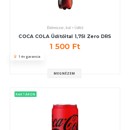
Élelmiszer, ital > Üdítő
COCA COLA Üdítőital 1,75l Zero DRS
1 500 Ft
1 év garancia
MEGNÉZEM
RAKTÁRON