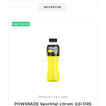
MEGNÉZEM
RAKTÁRON
Élelmiszer, ital > Üdítő
POWERADE Sportital citrom 0,5l DRS