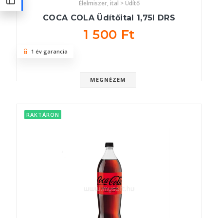
Élelmiszer, ital > Üdítő
COCA COLA Üdítőital 1,75l DRS
1 500 Ft
1 év garancia
MEGNÉZEM
RAKTÁRON