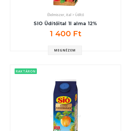
Élelmiszer, ital > Üdítő
SIO Üdítőital 1l alma 12%
1 400 Ft
MEGNÉZEM
RAKTÁRON