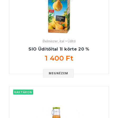
Élelmiszer, ital > Üdítő
SIO Üdítőital 1l körte 20 %
1 400 Ft
MEGNÉZEM
RAKTÁRON