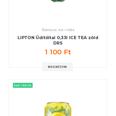
Élelmiszer, ital > Üdítő
LIPTON Üdítőital 0,33l ICE TEA zöld
DRS
1 100 Ft
MEGNÉZEM
RAKTÁRON