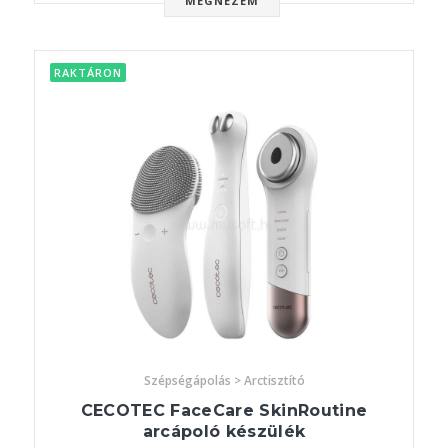
MEGNÉZEM
RAKTÁRON
Szépségápolás > Arctisztító
CECOTEC FaceCare SkinRoutine
arcápoló készülék