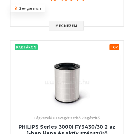
2 év garancia
MEGNÉZEM
RAKTÁRON
TOP
Légkezelő > Levegőtisztító kiegészítő
PHILIPS Series 3000i FY3430/30 2 az
1-ben Hepa és aktív szénszűrő