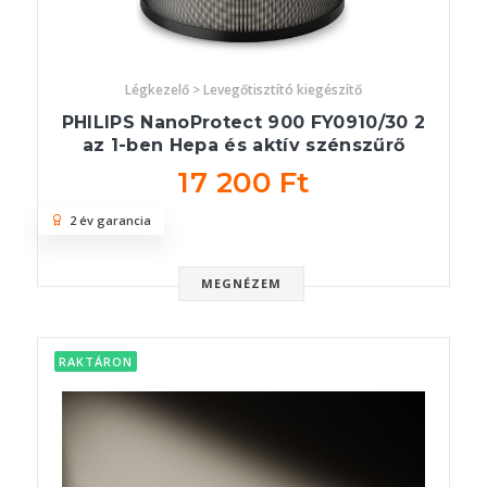
Légkezelő > Levegőtisztító kiegészítő
PHILIPS NanoProtect 900 FY0910/30 2
az 1-ben Hepa és aktív szénszűrő
17 200 Ft
2 év garancia
MEGNÉZEM
RAKTÁRON