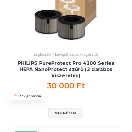
Légkezelő > Levegőtisztító kiegészítő
PHILIPS PureProtect Pro 4200 Series
HEPA NanoProtect szűrő (2 darabos
kiszerelés)
30 000 Ft
2 év garancia
MEGNÉZEM