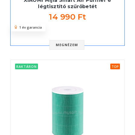
XIAOMI Mijia Smart Air Purifier 6
légtisztító szűrőbetét
14 990 Ft
1 év garancia
MEGNÉZEM
RAKTÁRON
TOP