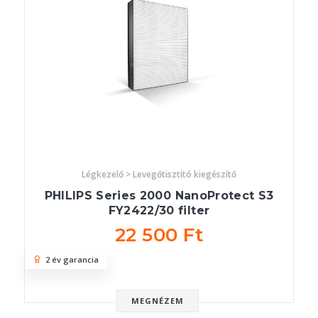
Légkezelő > Levegőtisztító kiegészítő
PHILIPS Series 2000 NanoProtect S3
FY2422/30 filter
22 500 Ft
2 év garancia
MEGNÉZEM