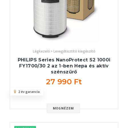
Légkezelő > Levegőtisztító kiegészítő
PHILIPS Series NanoProtect S2 1000i
FY1700/30 2 az 1-ben Hepa és aktív
szénszűrő
27 990 Ft
2 év garancia
MEGNÉZEM