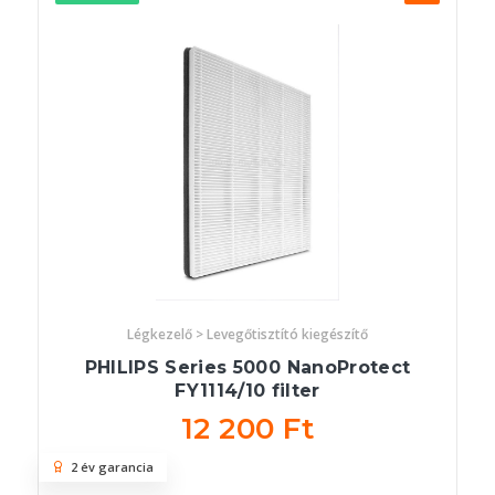
Légkezelő > Levegőtisztító kiegészítő
PHILIPS Series 5000 NanoProtect
FY1114/10 filter
12 200 Ft
2 év garancia