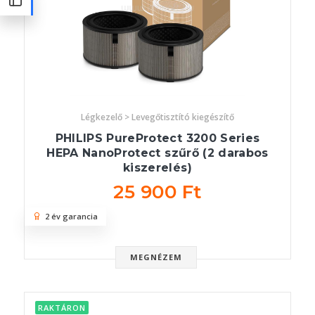
Légkezelő > Levegőtisztító kiegészítő
PHILIPS PureProtect 3200 Series
HEPA NanoProtect szűrő (2 darabos
kiszerelés)
25 900 Ft
2 év garancia
MEGNÉZEM
RAKTÁRON