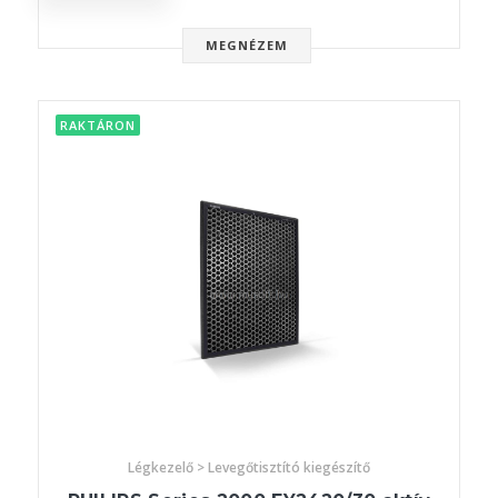
MEGNÉZEM
RAKTÁRON
Légkezelő > Levegőtisztító kiegészítő