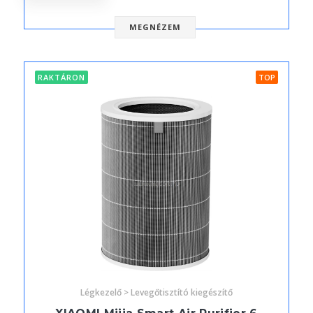
MEGNÉZEM
RAKTÁRON
TOP
Légkezelő > Levegőtisztító kiegészítő