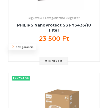
Légkezelő > Levegőtisztító kiegészítő
PHILIPS NanoProtect S3 FY3433/10
filter
23 500 Ft
2 év garancia
MEGNÉZEM
RAKTÁRON