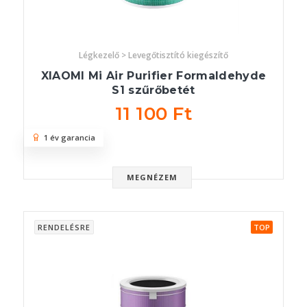
Légkezelő > Levegőtisztító kiegészítő
XIAOMI Mi Air Purifier Formaldehyde
S1 szűrőbetét
11 100 Ft
1 év garancia
MEGNÉZEM
RENDELÉSRE
TOP