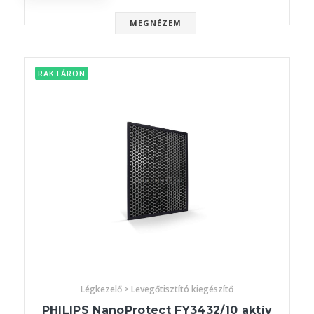
MEGNÉZEM
RAKTÁRON
Légkezelő > Levegőtisztító kiegészítő
PHILIPS NanoProtect FY3432/10 aktív