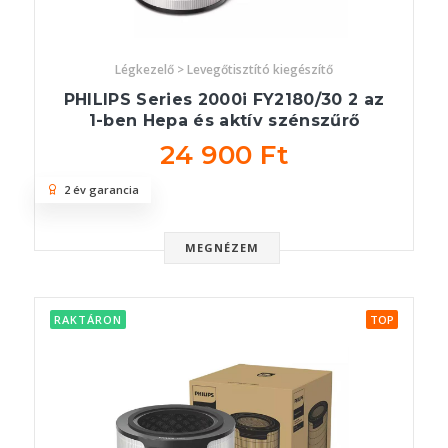
Légkezelő > Levegőtisztító kiegészítő
PHILIPS Series 2000i FY2180/30 2 az
1-ben Hepa és aktív szénszűrő
24 900 Ft
2 év garancia
MEGNÉZEM
RAKTÁRON
TOP