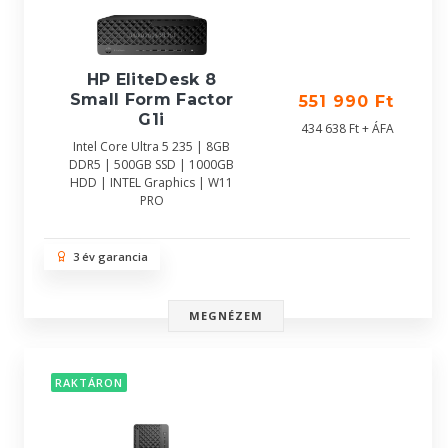
HP EliteDesk 8
Small Form Factor
551 990 Ft
G1i
434 638 Ft + ÁFA
Intel Core Ultra 5 235 | 8GB
DDR5 | 500GB SSD | 1000GB
HDD | INTEL Graphics | W11
PRO
3 év garancia
MEGNÉZEM
RAKTÁRON