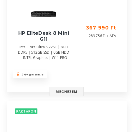
367 990 Ft
HP EliteDesk 8 Mini
289 756 Ft + ÁFA
G1i
Intel Core Ultra 5 225T | 8GB
DDR5 | 512GB SSD | 0GB HDD
| INTEL Graphics | W11 PRO
3 év garancia
MEGNÉZEM
RAKTÁRON