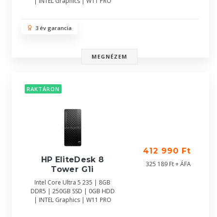
| INTEL Graphics | W11 PRO
3 év garancia
MEGNÉZEM
RAKTÁRON
412 990 Ft
HP EliteDesk 8
325 189 Ft + ÁFA
Tower G1i
Intel Core Ultra 5 235 | 8GB
DDR5 | 250GB SSD | 0GB HDD
| INTEL Graphics | W11 PRO