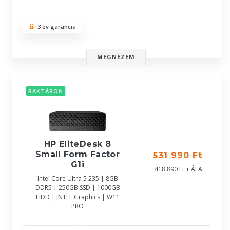
3 év garancia
MEGNÉZEM
RAKTÁRON
HP EliteDesk 8
Small Form Factor
531 990 Ft
G1i
418 890 Ft + ÁFA
Intel Core Ultra 5 235 | 8GB
DDR5 | 250GB SSD | 1000GB
HDD | INTEL Graphics | W11
PRO