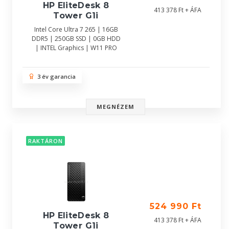
HP EliteDesk 8
413 378 Ft + ÁFA
Tower G1i
Intel Core Ultra 7 265 | 16GB
DDR5 | 250GB SSD | 0GB HDD
| INTEL Graphics | W11 PRO
3 év garancia
MEGNÉZEM
RAKTÁRON
524 990 Ft
HP EliteDesk 8
413 378 Ft + ÁFA
Tower G1i