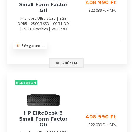
408 990 Ft
Small Form Factor
G1i
322 039 Ft + ÁFA
Intel Core Ultra 5 235 | 8GB
DDR5 | 250GB SSD | 0GB HDD
| INTEL Graphics | W11 PRO
3 év garancia
MEGNÉZEM
RAKTÁRON
HP EliteDesk 8
408 990 Ft
Small Form Factor
G1i
322 039 Ft + ÁFA