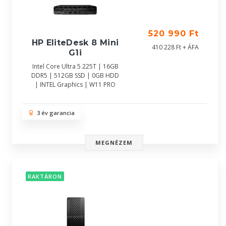
520 990 Ft
HP EliteDesk 8 Mini
410 228 Ft + ÁFA
G1i
Intel Core Ultra 5 225T | 16GB
DDR5 | 512GB SSD | 0GB HDD
| INTEL Graphics | W11 PRO
3 év garancia
MEGNÉZEM
RAKTÁRON