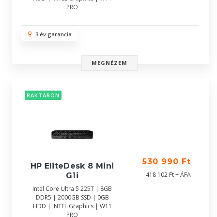
PRO
3 év garancia
MEGNÉZEM
RAKTÁRON
530 990 Ft
HP EliteDesk 8 Mini
418 102 Ft + ÁFA
G1i
Intel Core Ultra 5 225T | 8GB
DDR5 | 2000GB SSD | 0GB
HDD | INTEL Graphics | W11
PRO