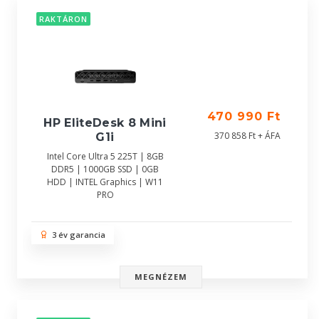
RAKTÁRON
470 990 Ft
HP EliteDesk 8 Mini
370 858 Ft + ÁFA
G1i
Intel Core Ultra 5 225T | 8GB
DDR5 | 1000GB SSD | 0GB
HDD | INTEL Graphics | W11
PRO
3 év garancia
MEGNÉZEM