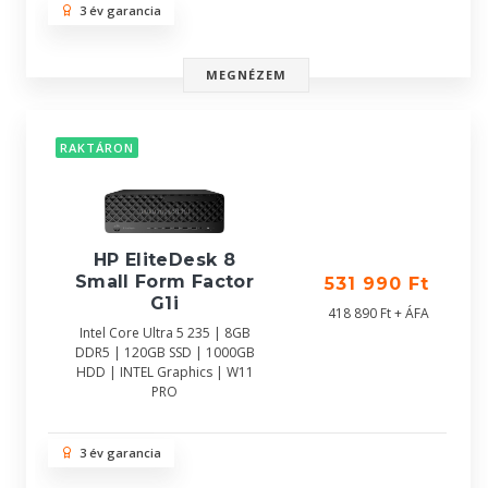
3 év garancia
MEGNÉZEM
RAKTÁRON
HP EliteDesk 8
Small Form Factor
531 990 Ft
G1i
418 890 Ft + ÁFA
Intel Core Ultra 5 235 | 8GB
DDR5 | 120GB SSD | 1000GB
HDD | INTEL Graphics | W11
PRO
3 év garancia