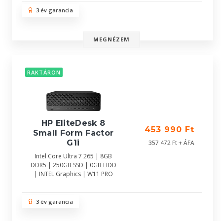
3 év garancia
MEGNÉZEM
RAKTÁRON
HP EliteDesk 8
453 990 Ft
Small Form Factor
G1i
357 472 Ft + ÁFA
Intel Core Ultra 7 265 | 8GB
DDR5 | 250GB SSD | 0GB HDD
| INTEL Graphics | W11 PRO
3 év garancia