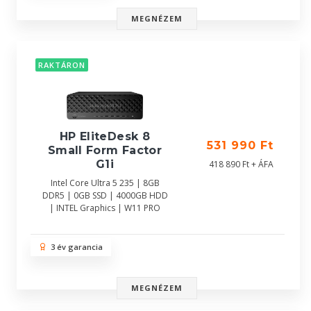
MEGNÉZEM
RAKTÁRON
HP EliteDesk 8
531 990 Ft
Small Form Factor
G1i
418 890 Ft + ÁFA
Intel Core Ultra 5 235 | 8GB
DDR5 | 0GB SSD | 4000GB HDD
| INTEL Graphics | W11 PRO
3 év garancia
MEGNÉZEM