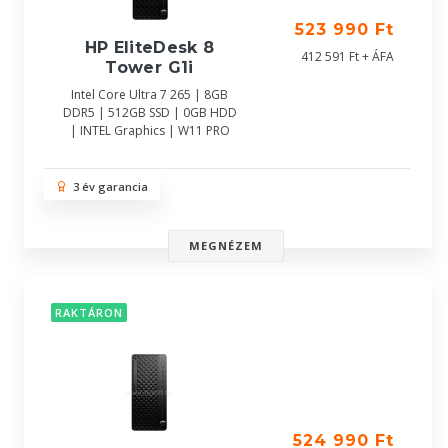
523 990 Ft
HP EliteDesk 8
412 591 Ft + ÁFA
Tower G1i
Intel Core Ultra 7 265 | 8GB
DDR5 | 512GB SSD | 0GB HDD
| INTEL Graphics | W11 PRO
3 év garancia
MEGNÉZEM
RAKTÁRON
524 990 Ft