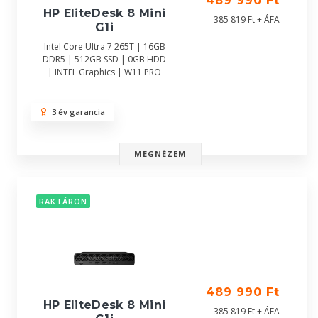
489 990 Ft
HP EliteDesk 8 Mini
385 819 Ft + ÁFA
G1i
Intel Core Ultra 7 265T | 16GB
DDR5 | 512GB SSD | 0GB HDD
| INTEL Graphics | W11 PRO
3 év garancia
MEGNÉZEM
RAKTÁRON
489 990 Ft
HP EliteDesk 8 Mini
385 819 Ft + ÁFA