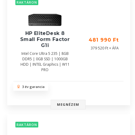
RAKTÁRON
HP EliteDesk 8
Small Form Factor
481 990 Ft
G1i
379 520 Ft + ÁFA
Intel Core Ultra 5 235 | 8GB
DDR5 | 0GB SSD | 1000GB
HDD | INTEL Graphics | W11
PRO
3 év garancia
MEGNÉZEM
RAKTÁRON