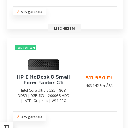
3 év garancia
MEGNÉZEM
RAKTÁRON
HP EliteDesk 8 Small
511 990 Ft
Form Factor G1i
403 142 Ft + ÁFA
Intel Core Ultra 5 235 | 8GB
DDR5 | 0GB SSD | 2000GB HDD
| INTEL Graphics | W11 PRO
3 év garancia